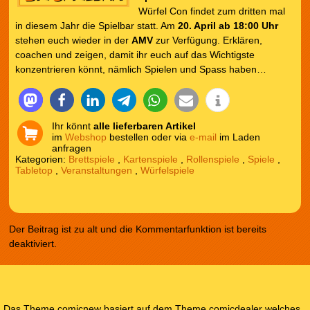
Würfel Con findet zum dritten mal
in diesem Jahr die Spielbar statt. Am
20. April ab 18:00 Uhr
stehen euch wieder in der
AMV
zur Verfügung. Erklären,
coachen und zeigen, damit ihr euch auf das Wichtigste
konzentrieren könnt, nämlich Spielen und Spass haben…
Ihr könnt
alle lieferbaren Artikel
im
Webshop
bestellen oder via
e-mail
im Laden
anfragen
Kategorien:
Brettspiele
,
Kartenspiele
,
Rollenspiele
,
Spiele
,
Tabletop
,
Veranstaltungen
,
Würfelspiele
Der Beitrag ist zu alt und die Kommentarfunktion ist bereits
deaktiviert.
Das Theme comicnew basiert auf dem Theme comicdealer welches