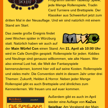
Programm stehen Tabletop Spiele,
jede Menge Rollenspiele, Tradin
Card Turniere und Brettspiele. Der
Klassiker aus Schweinfurt jetzt zum
dritten Mal in der Neuauflage. Und wir sind natürlich mit einem
Stand am Start.
Das zweite große Ereignis findet
zwei Wochen später in Würzburg
statt. Natürlich haben wir auch auf
der
Main Würfel Con
einen Stand. Am
21. April ab 10:00 Uhr
wird im Cafe Dom@in gespielt. Rollenspiele für jeden. Kiddies
und Neulinge sind genauso willkommen, wie alte Hasen. Wer
also einmal Lust hat, die Welt der Fantasyspiele
kennenzulernen, kommt hier voll auf seine Kosten. Rollenspiele
und vieles mehr. Die Convention steht in diesem Jahr unter drei
Themen: Zukunft, Helden & Horror. Neben jeder Menge
Rollenspiel gibt es auch Brettspiele und ähnliches zum
Kennenlernen. Wir freuen uns auf euer kommen.
Außerdem gibt es auch im April
wieder eine Auflage von
KaZus
Spielbar
. Am Vorabend der Main