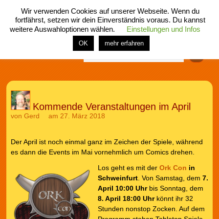
Wir verwenden Cookies auf unserer Webseite. Wenn du
fortfährst, setzen wir dein Einverständnis voraus. Du kannst
weitere Auswahloptionen wählen.
Einstellungen und Infos
menü
home
rubrik
buch
comic
spiel
fotos
shop
OK
mehr erfahren
Finden
Kommende Veranstaltungen im April
von
Gerd
am 27. März 2018
Der April ist noch einmal ganz im Zeichen der Spiele, während
es dann die Events im Mai vornehmlich um Comics drehen.
Los geht es mit der
Ork Con
in
Schweinfurt
. Von Samstag, dem
7.
April 10:00 Uhr
bis Sonntag, dem
8. April 18:00 Uhr
könnt ihr 32
Stunden nonstop Zocken. Auf dem