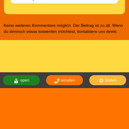
Keine weiteren Kommentare möglich. Der Beitrag ist zu alt. Wenn
du dennoch etwas loswerden möchtest, kontaktiere uns direkt.
open
anrufen
finden
Das Theme comicnew basiert auf dem Theme comicdealer welches
basiert auf fallseason. Design von
NodeThirtyThree
|
WordPress
Themes
Impressum
Datenschutzerklärung