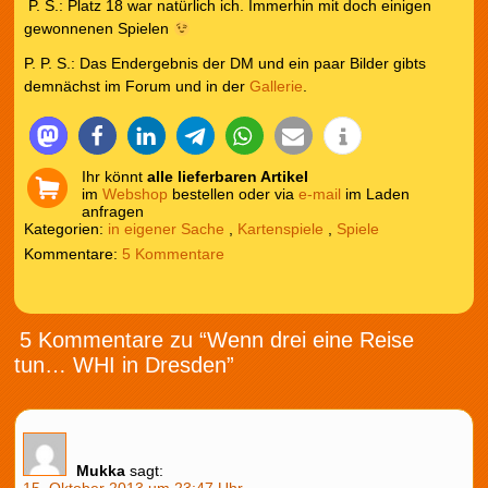
P. S.: Platz 18 war natürlich ich. Immerhin mit doch einigen
gewonnenen Spielen
P. P. S.: Das Endergebnis der DM und ein paar Bilder gibts
demnächst im Forum und in der
Gallerie
.
Ihr könnt
alle lieferbaren Artikel
im
Webshop
bestellen oder via
e-mail
im Laden
anfragen
Kategorien:
in eigener Sache
,
Kartenspiele
,
Spiele
5 Kommentare
5 Kommentare zu “Wenn drei eine Reise
tun… WHI in Dresden”
Mukka
sagt:
15. Oktober 2013 um 23:47 Uhr