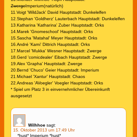
Zwerge
Imperium(natürlich)
11.Voigt 'WildJack' David Hauptstadt: Dunkelelfen
12.Stephan 'Goldherz' Lauterbach Hauptstadt: Dunkelelfen
13.Katharina 'Katharina' Zuber Hauptstadt: Orks
14.Marek 'Gnomeschool' Hauptstadt: Orks
15.Sascha 'Matahal' Meyer Hauptstadt: Orks
16.André 'Kami' Dittrich Hauptstadt: Orks
17.Marcel 'Mukka' Wesner Hauptstadt: Zwerge
18.Gerd 'comicdealer' Eibach Hauptstadt: Zwerge
19.Alex 'Grapha' Hauptstadt: Zwerge
20.Bernd 'Chuco' Geier Hauptstadt: Imperium
21.Michael 'Xantur' Hauptstadt: Chaos
22.Andreas 'AVoegler' Voegler Hauptstadt: Orks
* Spiel um Platz 3 in einvernehmlicher Übereinkunft
ausgesetzt
Wilhhoe
sagt:
15. Oktober 2013 um 17:49 Uhr
*hust* Imperium *hust*