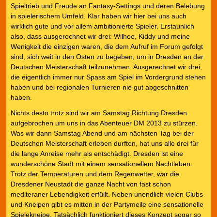
Spieltrieb und Freude an Fantasy-Settings und deren Belebung
in spielerischem Umfeld. Klar haben wir hier bei uns auch
wirklich gute und vor allem ambitionierte Spieler. Erstaunlich
also, dass ausgerechnet wir drei: Wilhoe, Kiddy und meine
Wenigkeit die einzigen waren, die dem Aufruf im Forum gefolgt
sind, sich weit in den Osten zu begeben, um in Dresden an der
Deutschen Meisterschaft teilzunehmen. Ausgerechnet wir drei,
die eigentlich immer nur Spass am Spiel im Vordergrund stehen
haben und bei regionalen Turnieren nie gut abgeschnitten
haben.
Nichts desto trotz sind wir am Samstag Richtung Dresden
aufgebrochen um uns in das Abenteuer DM 2013 zu stürzen.
Was wir dann Samstag Abend und am nächsten Tag bei der
Deutschen Meisterschaft erleben durften, hat uns alle drei für
die lange Anreise mehr als entschädigt. Dresden ist eine
wunderschöne Stadt mit einem sensationellem Nachtleben.
Trotz der Temperaturen und dem Regenwetter, war die
Dresdener Neustadt die ganze Nacht von fast schon
mediteraner Lebendigkeit erfüllt. Neben unendlich vielen Clubs
und Kneipen gibt es mitten in der Partymeile eine sensationelle
Spielekneipe. Tatsächlich funktioniert dieses Konzept sogar so