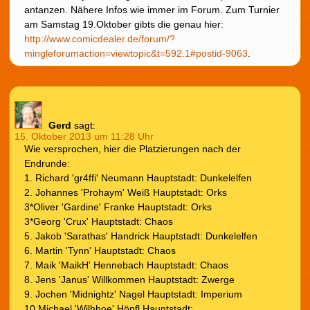
antanzen. Nähere Infos wie immer im Forum. Zum Turnier
am Samstag 19.Oktober gibts die genau hier:
http://www.comicdealer.de/forum/?
mingleforumaction=viewtopic&t=592.1#postid-9063
.
Gerd
sagt:
15. Oktober 2013 um 11:28 Uhr
Wie versprochen, hier die Platzierungen nach der
Endrunde:
1. Richard 'gr4ffi' Neumann Hauptstadt: Dunkelelfen
2. Johannes 'Prohaym' Weiß Hauptstadt: Orks
3*Oliver 'Gardine' Franke Hauptstadt: Orks
3*Georg 'Crux' Hauptstadt: Chaos
5. Jakob 'Sarathas' Handrick Hauptstadt: Dunkelelfen
6. Martin 'Tynn' Hauptstadt: Chaos
7. Maik 'MaikH' Hennebach Hauptstadt: Chaos
8. Jens 'Janus' Willkommen Hauptstadt: Zwerge
9. Jochen 'Midnightz' Nagel Hauptstadt: Imperium
10.Michael 'Wilhhoe' Höpfl Hauptstadt: