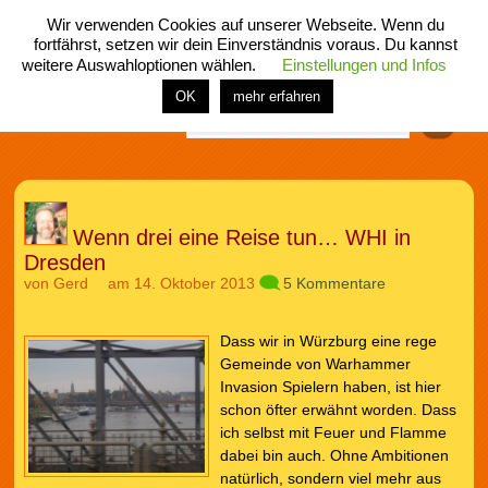
Wir verwenden Cookies auf unserer Webseite. Wenn du
fortfährst, setzen wir dein Einverständnis voraus. Du kannst
weitere Auswahloptionen wählen.
Einstellungen und Infos
menü
home
rubrik
buch
comic
spiel
fotos
shop
OK
mehr erfahren
Finden
Wenn drei eine Reise tun… WHI in
Dresden
von
Gerd
am 14. Oktober 2013
5 Kommentare
Dass wir in Würzburg eine rege
Gemeinde von Warhammer
Invasion Spielern haben, ist hier
schon öfter erwähnt worden. Dass
ich selbst mit Feuer und Flamme
dabei bin auch. Ohne Ambitionen
natürlich, sondern viel mehr aus