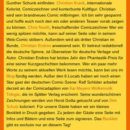
Gunther Schunk einfinden.
Christian Krank
, internationale
Kolorist, Comiczeichner und kunterbunte Kultfigur. Christian
wird sein brandneues Comic mitbringen. Ich bin sehr gespannt
und hoffe euch noch den ein oder anderen Teaser vorab zeigen
zu können.
Chris Noeth
, freischaffender Comiczeichner Wer ein
wenig spitzen möchte, kann auf seiner Seite oder in seinem
Web-Comic stöbern. Außerdem wird als dritter Christian im
Bunde,
Christian Endres
anwesend sein. Er betreut redaktionell
die deutsche Spinne, ist Übersetzer für deutsche Verlage und
Autor. Christian Endres hat letztes Jahr den Phantastik-Preis für
eine seiner Kurzgeschichten bekommen. Wer ein paar mehr
Worte zu seinem aktuellen Werk lesen möchte, kann bei uns im
Blog
fündig werden. Außer den 6 Locals haben wir noch einen
Star gast der deutschen Comic-Szene: Ralf Schlüter arbeitet
derzeit an der Comicadaption von
Kai Meyers
Wolkenvolk
Trilogie
, die im Splitter Verlag erscheint. Seine wunderschönen
Zeichnungen werden von Horst Gotta getuscht und von
Dirk
Schulz
koloriert. Für unsere Gäste haben wir ein kleines
Booklett in Druck gegeben. Zu jedem der Gäste eine Seite mit
Infos und Bildern und eine Seite zum signieren. Das
Booklett
gibt es exclusiv nur an diesem Tag!