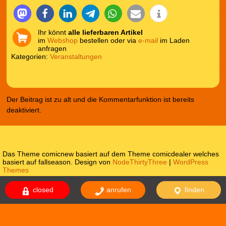
Ihr könnt
alle lieferbaren Artikel
im
Webshop
bestellen oder via
e-mail
im Laden
anfragen
Kategorien:
Veranstaltungen
Der Beitrag ist zu alt und die Kommentarfunktion ist bereits
deaktiviert.
Das Theme comicnew basiert auf dem Theme comicdealer welches
basiert auf fallseason. Design von
NodeThirtyThree
|
WordPress
Themes
Impressum
Datenschutzerklärung
closed
anrufen
finden