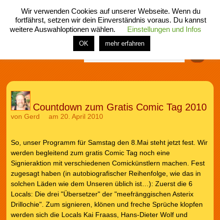
Wir verwenden Cookies auf unserer Webseite. Wenn du
fortfährst, setzen wir dein Einverständnis voraus. Du kannst
weitere Auswahloptionen wählen.
Einstellungen und Infos
menü
home
rubrik
buch
comic
spiel
fotos
shop
OK
mehr erfahren
Finden
Countdown zum Gratis Comic Tag 2010
von
Gerd
am 20. April 2010
So, unser Programm für Samstag den 8.Mai steht jetzt fest. Wir
werden begleitend zum gratis Comic Tag noch eine
Signieraktion mit verschiedenen Comickünstlern machen. Fest
zugesagt haben (in autobiografischer Reihenfolge, wie das in
solchen Läden wie dem Unseren üblich ist…): Zuerst die 6
Locals: Die drei "Übersetzer" der "meefränggischen Asterix
Drillochie". Zum signieren, klönen und freche Sprüche klopfen
werden sich die Locals Kai Fraass, Hans-Dieter Wolf und