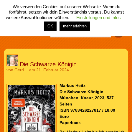
Wir verwenden Cookies auf unserer Webseite. Wenn du
fortfährst, setzen wir dein Einverständnis voraus. Du kannst
weitere Auswahloptionen wählen.
Einstellungen und Infos
menü
home
rubrik
buch
comic
spiel
fotos
shop
OK
mehr erfahren
Finden
Die Schwarze Königin
von
Gerd
am 21. Februar 2024
Markus Heitz
Die Schwarze Königin
München, Knaur, 2023, 537
Seiten
ISBN 9783426227817 / 18,00
Euro
Paperback