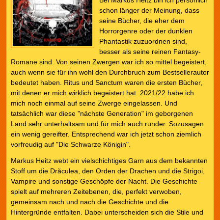
Bei Markus Heitz bin ich persönlich
schon länger der Meinung, dass
seine Bücher, die eher dem
Horrorgenre oder der dunklen
Phantastik zuzuordnen sind,
besser als seine reinen Fantasy-
Romane sind. Von seinen Zwergen war ich so mittel begeistert,
auch wenn sie für ihn wohl den Durchbruch zum Bestsellerautor
bedeutet haben. Ritus und Sanctum waren die ersten Bücher,
mit denen er mich wirklich begeistert hat. 2021/22 habe ich
mich noch einmal auf seine Zwerge eingelassen. Und
tatsächlich war diese "nächste Generation" im geborgenen
Land sehr unterhaltsam und für mich auch runder. Sozusagen
ein wenig gereifter. Entsprechend war ich jetzt schon ziemlich
vorfreudig auf "Die Schwarze Königin".
Markus Heitz webt ein vielschichtiges Garn aus dem bekannten
Stoff um die Drăculea, den Orden der Drachen und die Strigoi,
Vampire und sonstige Geschöpfe der Nacht. Die Geschichte
spielt auf mehreren Zeitebenen, die, perfekt verwoben,
gemeinsam nach und nach die Geschichte und die
Hintergründe entfalten. Dabei unterscheiden sich die Stile und