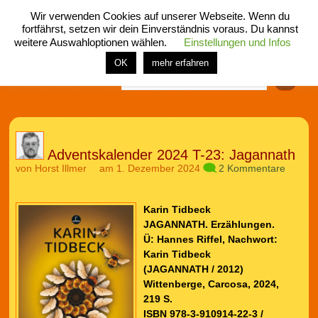
Wir verwenden Cookies auf unserer Webseite. Wenn du
fortfährst, setzen wir dein Einverständnis voraus. Du kannst
weitere Auswahloptionen wählen.
Einstellungen und Infos
menü
home
rubrik
buch
comic
spiel
fotos
shop
OK
mehr erfahren
Finden
Adventskalender 2024 T-23: Jagannath
von
Horst Illmer
am 1. Dezember 2024
2 Kommentare
Karin Tidbeck
JAGANNATH. Erzählungen.
Ü: Hannes Riffel, Nachwort:
Karin Tidbeck
(JAGANNATH / 2012)
Wittenberge, Carcosa, 2024,
219 S.
ISBN 978-3-910914-22-3 /