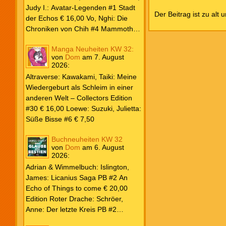
Weiß & Blut #8 … und Gedärme €
Judy I.: Avatar-Legenden #1 Stadt
Der Beitrag ist zu alt 
26,00 Buscema, Sal / Dematteis, J.
der Echos € 16,00 Vo, Nghi: Die
M.: Spektakuläre Spider-Man – Die
Chroniken von Chih #4 Mammoths
Collection € 149,00 Avengers 2024
at the Gates € 15,00 Edition Roter
Manga Neuheiten KW 32:
#31 € 5,99 Spider-Man 2025 #9
Drache: Schröer, Anne: Der letzte
von
Dom
am
7. August
Angriff der Aliens € 7,99
Kreis PB #2 Erwachen € 18,00
2026
:
Grace O`Malley: Ciseau, Karolyn:
Altraverse: Kawakami, Taiki: Meine
Dragonblood Academy HC #2 …to
Wiedergeburt als Schleim in einer
kill a Monster € 25,00 Heyne: Bähr,
anderen Welt – Collectors Edition
Emily: Tainted Vows – Gods of New
#30 € 16,00 Loewe: Suzuki, Julietta:
Olympia PB € 17,00 Kim, Sophie:
Süße Bisse #6 € 7,50
Fate’s Thread-Reihe PB #2 Der Gott
und der Geist € 17,00 Vonnegut,
Buchneuheiten KW 32
Kurt: Katzenwiege PB € 17,00
von
Dom
am
6. August
2026
:
Corey, James: The Captive’s War
HC #2 Der Glaube der Bestien €
Adrian & Wimmelbuch: Islington,
24,00 Piper: Yang, Neon: Die letzte
James: Licanius Saga PB #2 An
Tochter der Drachen PB € 18,00
Echo of Things to come € 20,00
Edition Roter Drache: Schröer,
Anne: Der letzte Kreis PB #2
Erwachen € 18,00 Heyne: Herbert,