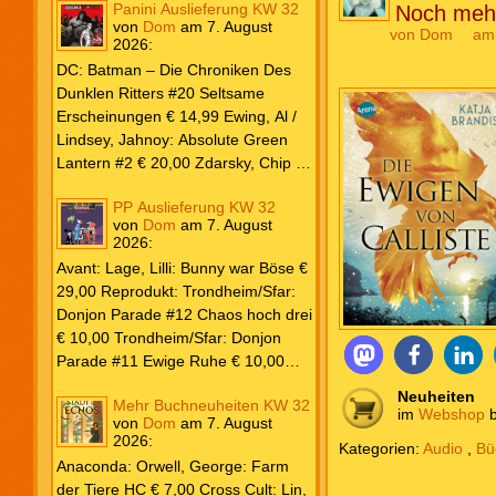
Panini Auslieferung KW 32
Noch meh
von
Dom
am
7. August
von
Dom
am
2026
:
DC: Batman – Die Chroniken Des
Dunklen Ritters #20 Seltsame
Erscheinungen € 14,99 Ewing, Al /
Lindsey, Jahnoy: Absolute Green
Lantern #2 € 20,00 Zdarsky, Chip /
Camuncoli, Guiseppe: Batman 2025
PP Auslieferung KW 32
Paperback #4 € 35,00 Watters, Dan;
von
Dom
am
7. August
Soy, Dexter: Nightwing 2024 #7 €
2026
:
20,00 Aaron, Jason / Sandoval,
Avant: Lage, Lilli: Bunny war Böse €
Rafa: Absolute Superman #5 € 9,99
29,00 Reprodukt: Trondheim/Sfar:
Marvel: Marvel Origins Collection
Donjon Parade #12 Chaos hoch drei
HC #74 Daredevil 7 € 14,99 Ewing,
€ 10,00 Trondheim/Sfar: Donjon
Al / Gomez, Carlos: Venom (2025)
Parade #11 Ewige Ruhe € 10,00
#3 € 20,00 Andrews, Kaare /
Larcenet, Manu: Alltägliche Kampf
Guggenheim, Marc: Spider-Man &
Neuheiten
Mehr Buchneuheiten KW 32
Neuedition € 35,00 Zauberstern
im
Webshop
b
Wolverine #3 € 9,99 North, Ryan /
von
Dom
am
7. August
Comics: Ben’s Bande #4 Aug 2026
2026
:
Carratu, Vincenzo: Hulk macht alles
Kategorien:
Audio
,
Bü
€ 7,99 Phantom #10 Spezial € 7,99
kaputt! € 16,00 Ewing, Al / Walker,
Anaconda: Orwell, George: Farm
Kevin / Various: Marvel – Schwarz
der Tiere HC € 7,00 Cross Cult: Lin,