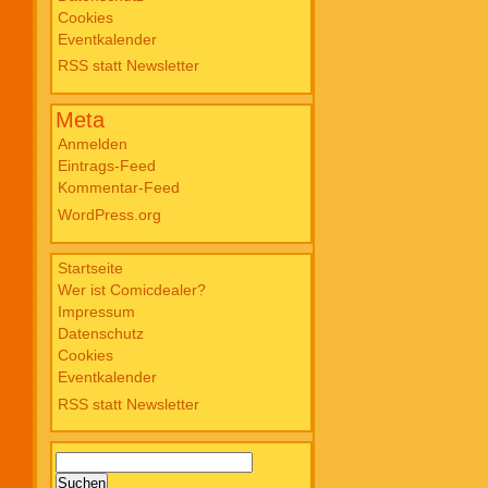
Cookies
Blade PB #3 Of Blackened Blood €
Eventkalender
18,00
RSS statt Newsletter
Meta
Anmelden
Eintrags-Feed
Kommentar-Feed
WordPress.org
Startseite
Wer ist Comicdealer?
Impressum
Datenschutz
Cookies
Eventkalender
RSS statt Newsletter
Suchen
nach: