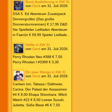
Burst Auslieferung in KW 31
Frank: Der Pandora-Zyklus PB #1
von
Gerd
am
31. Juli 2026
:
Die Reise nach Pandora € 16,00
Corey, James: The Captive’s War
DSA 5. Ed Abenteuer Zusatzpack
HC #2 Der Glaube der Bestien €
Donnergrollen (Das große
24,00 Loewe: Suzuki, Julietta: Süße
Donnersturmrennen) € 17,95 D&D
Bisse #6 € 7,50
5te Spielleiter Leitfaden Abenteuer
in Faerûn € 59,99 Spieler Leitfaden
Helden von Faerûn € 49,99
Heftle in KW 31
von
Gerd
am
31. Juli 2026
:
Perry Rhodan Neo #388 € 7,50
Perry Rhodan I #3389 € 3,30
Ein paar Manga in KW 31
von
Gerd
am
31. Juli 2026
:
Carlsen Iori, Tabasa / Dallmeier,
Carina: Der Palast der Assassinen
#4 € 8,00 Ehapa Shinohara: Witch
Watch #22 € 8,50 Loewe Suzuki,
Julietta: Süße Bisse #6 € 7,50