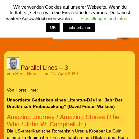
Wir verwenden Cookies auf unserer Webseite. Wenn du
fortfährst, setzen wir dein Einverständnis voraus. Du kannst
weitere Auswahloptionen wählen.
Einstellungen und Infos
menü
home
rubrik
buch
comic
spiel
fotos
shop
OK
mehr erfahren
Finden
Parallel Lines – 3
von
Horst Illmer
am 14. April 2020
Von Horst Illmer
Unsortierte Gedanken eines Literatur-DJs im „Jahr Der
Druckfrisch-Probepackung“ (David Foster Wallace)
Amazing Journey / Amazing Stories (The
Who / John W. Campbell Jr.)
Die US-amerikanische Romanistin Ursula Kroeber Le Guin
pflegte zu Beginn ihrer Essays häufig einen Blick in das „Buch