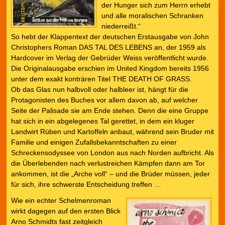
der Hunger sich zum Herrn erhebt
und alle moralischen Schranken
niederreißt.“
So hebt der Klappentext der deutschen Erstausgabe von John
Christophers Roman DAS TAL DES LEBENS an, der 1959 als
Hardcover im Verlag der Gebrüder Weiss veröffentlicht wurde.
Die Originalausgabe erschien im United Kingdom bereits 1956
unter dem exakt konträren Titel THE DEATH OF GRASS.
Ob das Glas nun halbvoll oder halbleer ist, hängt für die
Protagonisten des Buches vor allem davon ab, auf welcher
Seite der Palisade sie am Ende stehen. Denn die eine Gruppe
hat sich in ein abgelegenes Tal gerettet, in dem ein kluger
Landwirt Rüben und Kartoffeln anbaut, während sein Bruder mit
Familie und einigen Zufallsbekanntschaften zu einer
Schreckensodyssee von London aus nach Norden aufbricht. Als
die Überlebenden nach verlustreichen Kämpfen dann am Tor
ankommen, ist die „Arche voll“ – und die Brüder müssen, jeder
für sich, ihre schwerste Entscheidung treffen …
Wie ein echter Schelmenroman
wirkt dagegen auf den ersten Blick
Arno Schmidts fast zeitgleich