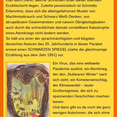
man dann merkt, welche Schrecken unter dieser obersten
Erzählschicht liegen. Zutiefst pessimistisch ist Schmidts
Erkenntnis, dass sich die alteingefahrenen Muster von
Machtmissbrauch und Schwarz-Weiß-Denken, von
skrupellosem Gewinnstreben und naivem Obrigkeitsglauben
auch durch die schrecklichste damals vorstellbare Katastrophe
eines Atomkriegs nicht ändern werden.
So hält uns einer der sprachmächtigsten und klügsten
deutschen Autoren des 20. Jahrhunderts in dieser Parabel
erneut einen SCHWARZEN SPIEGEL (siehe die gleichnamige
Erzählung aus dem Jahr 1951) vor.
Ein Virus, das eine weltweite
Pandemie auslöst, ein Atomkrieg,
der den „Nuklearen Winter“ nach
sich zieht, ein Kometeneinschlag,
der Klimawandel – lauter
Großereignisse, die sich zu
spannenden Geschichten machen
lassen.
Und dann gibt es da noch die ganz
wenigen AutorInnen, die sich ohne