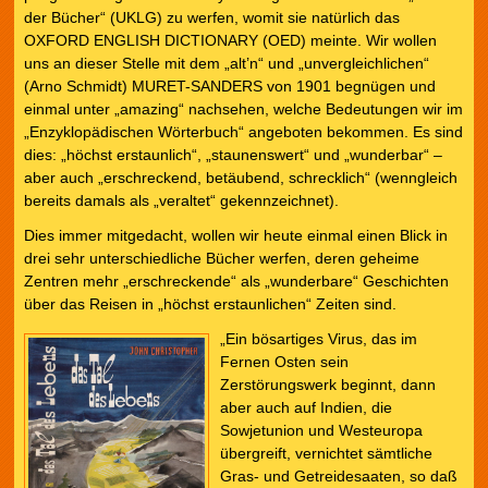
der Bücher“ (UKLG) zu werfen, womit sie natürlich das
OXFORD ENGLISH DICTIONARY (OED) meinte. Wir wollen
uns an dieser Stelle mit dem „alt’n“ und „unvergleichlichen“
(Arno Schmidt) MURET-SANDERS von 1901 begnügen und
einmal unter „amazing“ nachsehen, welche Bedeutungen wir im
„Enzyklopädischen Wörterbuch“ angeboten bekommen. Es sind
dies: „höchst erstaunlich“, „staunenswert“ und „wunderbar“ –
aber auch „erschreckend, betäubend, schrecklich“ (wenngleich
bereits damals als „veraltet“ gekennzeichnet).
Dies immer mitgedacht, wollen wir heute einmal einen Blick in
drei sehr unterschiedliche Bücher werfen, deren geheime
Zentren mehr „erschreckende“ als „wunderbare“ Geschichten
über das Reisen in „höchst erstaunlichen“ Zeiten sind.
„Ein bösartiges Virus, das im
Fernen Osten sein
Zerstörungswerk beginnt, dann
aber auch auf Indien, die
Sowjetunion und Westeuropa
übergreift, vernichtet sämtliche
Gras- und Getreidesaaten, so daß