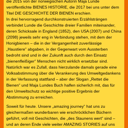
die 2015 von der norwegischen Autorin Maja Lunde
veröffentlichte BIENES HISTORIE, die 2017 bei uns unter dem
Titel DIE GESCHICHTE DER BIENEN erschien.
In drei hervorragend durchkonstruierten Erzählsträngen
verbindet Lunde die Geschichte dreier Familien miteinander,
deren Schicksale in England (1852), den USA (2007) und China
(2098) jeweils sehr eng in Verbindung stehen, mit dem der
Honigbienen – die in der Vergangenheit zuverlässige
„Haustiere“ abgaben, in der Gegenwart vom Aussterben
bedroht sind und in der Zukunft auch durch den Einsatz
„bienenfleißiger“ Menschen nicht wirklich ersetzbar sind.
Natürlich war es Zufall, dass hierzulande damals gerade eine
Volksabstimmung über die Verankerung des Umweltgedankens
in der Verfassung stattfand – aber der Slogan „Rettet die
Bienen“ und Maja Lundes Buch halfen sicherlich mit, das für
den Umweltschutz so wichtige positive Ergebnis der
Abstimmung zu erreichen.
Soweit für heute. Unsere „amazing journey“ hat uns zu
gleichermaßen wunderbaren wie erschröcklichen Büchern
geführt, voll mit Geschichten, die „des Staunens wert“ sind –
und an deren Ende viele weiter AMAZING STORIES auf uns