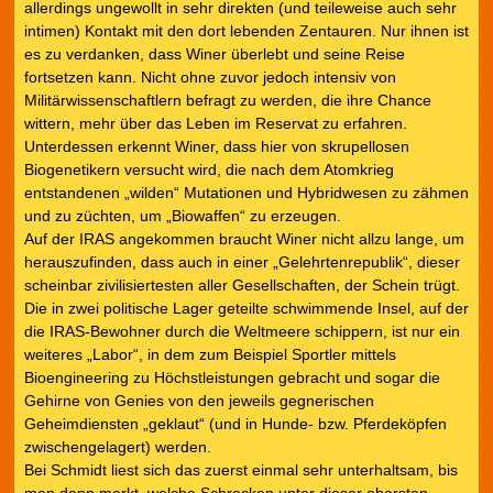
allerdings ungewollt in sehr direkten (und teileweise auch sehr
intimen) Kontakt mit den dort lebenden Zentauren. Nur ihnen ist
es zu verdanken, dass Winer überlebt und seine Reise
fortsetzen kann. Nicht ohne zuvor jedoch intensiv von
Militärwissenschaftlern befragt zu werden, die ihre Chance
wittern, mehr über das Leben im Reservat zu erfahren.
Unterdessen erkennt Winer, dass hier von skrupellosen
Biogenetikern versucht wird, die nach dem Atomkrieg
entstandenen „wilden“ Mutationen und Hybridwesen zu zähmen
und zu züchten, um „Biowaffen“ zu erzeugen.
Auf der IRAS angekommen braucht Winer nicht allzu lange, um
herauszufinden, dass auch in einer „Gelehrtenrepublik“, dieser
scheinbar zivilisiertesten aller Gesellschaften, der Schein trügt.
Die in zwei politische Lager geteilte schwimmende Insel, auf der
die IRAS-Bewohner durch die Weltmeere schippern, ist nur ein
weiteres „Labor“, in dem zum Beispiel Sportler mittels
Bioengineering zu Höchstleistungen gebracht und sogar die
Gehirne von Genies von den jeweils gegnerischen
Geheimdiensten „geklaut“ (und in Hunde- bzw. Pferdeköpfen
zwischengelagert) werden.
Bei Schmidt liest sich das zuerst einmal sehr unterhaltsam, bis