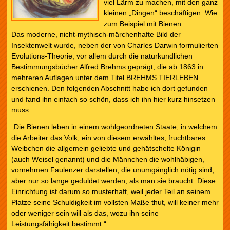
viel Lärm zu machen, mit den ganz
kleinen „Dingen“ beschäftigen. Wie
zum Beispiel mit Bienen.
Das moderne, nicht-mythisch-märchenhafte Bild der
Insektenwelt wurde, neben der von Charles Darwin formulierten
Evolutions-Theorie, vor allem durch die naturkundlichen
Bestimmungsbücher Alfred Brehms geprägt, die ab 1863 in
mehreren Auflagen unter dem Titel BREHMS TIERLEBEN
erschienen. Den folgenden Abschnitt habe ich dort gefunden
und fand ihn einfach so schön, dass ich ihn hier kurz hinsetzen
muss:
„Die Bienen leben in einem wohlgeordneten Staate, in welchem
die Arbeiter das Volk, ein von diesem erwähltes, fruchtbares
Weibchen die allgemein geliebte und gehätschelte Königin
(auch Weisel genannt) und die Männchen die wohlhäbigen,
vornehmen Faulenzer darstellen, die unumgänglich nötig sind,
aber nur so lange geduldet werden, als man sie braucht. Diese
Einrichtung ist darum so musterhaft, weil jeder Teil an seinem
Platze seine Schuldigkeit im vollsten Maße thut, will keiner mehr
oder weniger sein will als das, wozu ihn seine
Leistungsfähigkeit bestimmt.“