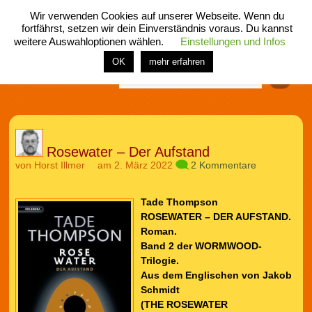
Wir verwenden Cookies auf unserer Webseite. Wenn du
fortfährst, setzen wir dein Einverständnis voraus. Du kannst
weitere Auswahloptionen wählen.
Einstellungen und Infos
menü
home
rubrik
buch
comic
spiel
fotos
shop
OK
mehr erfahren
Finden
Rosewater – Der Aufstand
von
Horst Illmer
am 2. März 2022
2 Kommentare
Tade Thompson
ROSEWATER – DER AUFSTAND.
Roman.
Band 2 der WORMWOOD-
Trilogie.
Aus dem Englischen von Jakob
Schmidt
(THE ROSEWATER