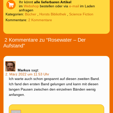
Ihr könnt
alle lieferbaren Artikel
im
Webshop
bestellen oder via
e-mail
im Laden
anfragen
Kategorien:
Bücher
,
Horsts Bibliothek
,
Science Fiction
2 Kommentare
2 Kommentare zu “Rosewater – Der
Aufstand”
Markus
sagt:
2. März 2022 um 11:53 Uhr
Ich warte auch schon gespannt auf diesen zweiten Band.
Ich fand den ersten Band gelungen und kann mit diesen
langen Pausen zwischen den einzelnen Bänden wenig
anfangen.