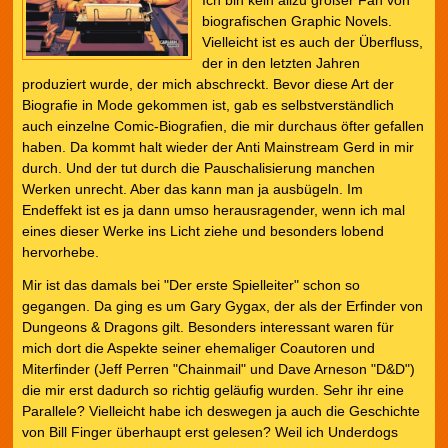
Ich bin kein allzu großer Fan von
biografischen Graphic Novels.
Vielleicht ist es auch der Überfluss,
der in den letzten Jahren
produziert wurde, der mich abschreckt. Bevor diese Art der
Biografie in Mode gekommen ist, gab es selbstverständlich
auch einzelne Comic-Biografien, die mir durchaus öfter gefallen
haben. Da kommt halt wieder der Anti Mainstream Gerd in mir
durch. Und der tut durch die Pauschalisierung manchen
Werken unrecht. Aber das kann man ja ausbügeln. Im
Endeffekt ist es ja dann umso herausragender, wenn ich mal
eines dieser Werke ins Licht ziehe und besonders lobend
hervorhebe.
Mir ist das damals bei "Der erste Spielleiter" schon so
gegangen. Da ging es um Gary Gygax, der als der Erfinder von
Dungeons & Dragons gilt. Besonders interessant waren für
mich dort die Aspekte seiner ehemaliger Coautoren und
Miterfinder (Jeff Perren "Chainmail" und Dave Arneson "D&D")
die mir erst dadurch so richtig geläufig wurden. Sehr ihr eine
Parallele? Vielleicht habe ich deswegen ja auch die Geschichte
von Bill Finger überhaupt erst gelesen? Weil ich Underdogs