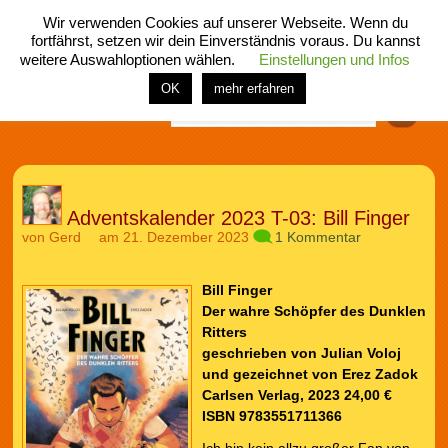
Wir verwenden Cookies auf unserer Webseite. Wenn du
fortfährst, setzen wir dein Einverständnis voraus. Du kannst
weitere Auswahloptionen wählen.
Einstellungen und Infos
menü
home
rubrik
buch
comic
spiel
fotos
shop
OK
mehr erfahren
Finden
Adventskalender 2023 T-03: Bill Finger
von
Gerd
am 21. Dezember 2023
1 Kommentar
Bill Finger
Der wahre Schöpfer des Dunklen
Ritters
geschrieben von Julian Voloj
und gezeichnet von Erez Zadok
Carlsen Verlag
, 2023 24,00 €
ISBN 9783551711366