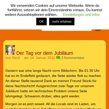
Wir verwenden Cookies auf unserer Webseite. Wenn du
fortfährst, setzen wir dein Einverständnis voraus. Du kannst
weitere Auswahloptionen wählen.
Einstellungen und Infos
menü
home
rubrik
buch
comic
spiel
fotos
shop
OK
mehr erfahren
Finden
Der Tag vor dem Jubiläum
von
Gerd
am 14. Januar 2011
3 Kommentare
Gestern war eine lange Nacht vorm Bildschirm. Bis 01:30 Uhr
hat es im Endeffekt gedauert, die Seite wieder flott zu machen.
An dieser Stelle tausend Dank an meinen Freund Stücki für
diese Nachtschicht! Ausgerechnet zwei Tage vor unserem
Jubiläum hatte ein technisches Problem unsere Seite
lahmgelegt. Schwamm drüber, alles geht wieder.
Morgen ist es jetzt soweit. All die Locals sind im Laden, um