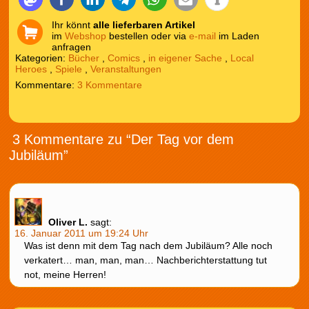
Ihr könnt
alle lieferbaren Artikel
im
Webshop
bestellen oder via
e-mail
im Laden
anfragen
Kategorien:
Bücher
,
Comics
,
in eigener Sache
,
Local
Heroes
,
Spiele
,
Veranstaltungen
3 Kommentare
3 Kommentare zu “Der Tag vor dem
Jubiläum”
Oliver L.
sagt:
16. Januar 2011 um 19:24 Uhr
Was ist denn mit dem Tag nach dem Jubiläum? Alle noch
verkatert… man, man, man… Nachberichterstattung tut
not, meine Herren!