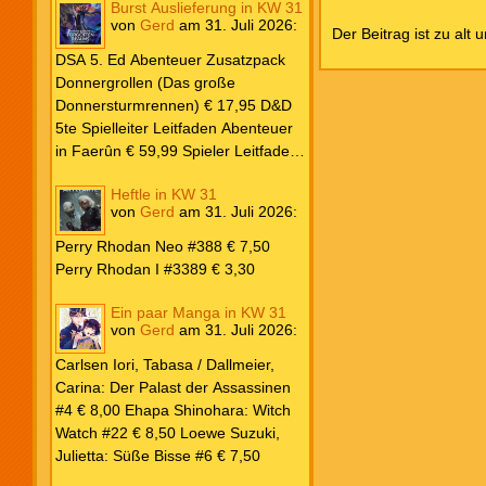
Burst Auslieferung in KW 31
Frank: Der Pandora-Zyklus PB #1
von
Gerd
am
31. Juli 2026
:
Die Reise nach Pandora € 16,00
Der Beitrag ist zu alt 
Corey, James: The Captive’s War
DSA 5. Ed Abenteuer Zusatzpack
HC #2 Der Glaube der Bestien €
Donnergrollen (Das große
24,00 Loewe: Suzuki, Julietta: Süße
Donnersturmrennen) € 17,95 D&D
Bisse #6 € 7,50
5te Spielleiter Leitfaden Abenteuer
in Faerûn € 59,99 Spieler Leitfaden
Helden von Faerûn € 49,99
Heftle in KW 31
von
Gerd
am
31. Juli 2026
:
Perry Rhodan Neo #388 € 7,50
Perry Rhodan I #3389 € 3,30
Ein paar Manga in KW 31
von
Gerd
am
31. Juli 2026
:
Carlsen Iori, Tabasa / Dallmeier,
Carina: Der Palast der Assassinen
#4 € 8,00 Ehapa Shinohara: Witch
Watch #22 € 8,50 Loewe Suzuki,
Julietta: Süße Bisse #6 € 7,50