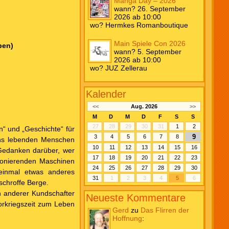
Manga Day – 2026
wann? 26. September
2026 ab 10:00
wo? Hermkes Romanboutique
Main Spiele Con 2026
ben)
wann? 5. September
2026 ab 10:00
wo? JUZ Zellerau
Kalender
<<
Aug. 2026
>>
M
D
M
D
F
S
S
27
28
29
30
31
1
2
n“ und „Geschichte“ für
9
3
4
5
6
7
8
lans lebenden Menschen
10
11
12
13
14
15
16
Gedanken darüber, wer
17
18
19
20
21
22
23
tionierenden Maschinen
24
25
26
27
28
29
30
 einmal etwas anderes
31
1
2
3
4
5
6
schroffe Berge.
n anderer Kundschafter
Neueste Kommentare
orkriegszeit zum Leben
Gerd
zu
Das Flirren der
Hoffnung
: