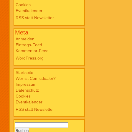
Cookies
Blade PB #3 Of Blackened Blood €
Eventkalender
18,00
RSS statt Newsletter
Meta
Anmelden
Eintrags-Feed
Kommentar-Feed
WordPress.org
Startseite
Wer ist Comicdealer?
Impressum
Datenschutz
Cookies
Eventkalender
RSS statt Newsletter
Suchen
nach: