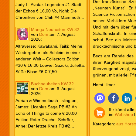
Der französische Sze
Weiß & Blut #8 … und Gedärme €
Judy I.: Avatar-Legenden #1 Stadt
„Neunten Kunst“. Er 
26,00 Buscema, Sal / Dematteis, J.
der Echos € 16,00 Vo, Nghi: Die
Science Fiction schon
M.: Spektakuläre Spider-Man – Die
Chroniken von Chih #4 Mammoths
seinen Vorbildern Moeb
Collection € 149,00 Avengers 2024
at the Gates € 15,00 Edition Roter
Und mit dem über fün
Manga Neuheiten KW 32:
#31 € 5,99 Spider-Man 2025 #9
Drache: Schröer, Anne: Der letzte
Schaffenskraft. In ei
von
Dom
am
7. August
Angriff der Aliens € 7,99
Kreis PB #2 Erwachen € 18,00
2026
:
schuf Bec ein Meister
Grace O`Malley: Ciseau, Karolyn:
drucktechnische und b
Altraverse: Kawakami, Taiki: Meine
Dragonblood Academy HC #2 …to
Wiedergeburt als Schleim in einer
kill a Monster € 25,00 Heyne: Bähr,
Becs am Rande des Ex
anderen Welt – Collectors Edition
Emily: Tainted Vows – Gods of New
ihrer Kargheit majest
#30 € 16,00 Loewe: Suzuki, Julietta:
Olympia PB € 17,00 Kim, Sophie:
überzeugend zeigt, wa
Süße Bisse #6 € 7,50
Fate’s Thread-Reihe PB #2 Der Gott
grünen, mit allerlei P
und der Geist € 17,00 Vonnegut,
Buchneuheiten KW 32
Horst Illmer
Kurt: Katzenwiege PB € 17,00
von
Dom
am
6. August
2026
:
Corey, James: The Captive’s War
HC #2 Der Glaube der Bestien €
Adrian & Wimmelbuch: Islington,
24,00 Piper: Yang, Neon: Die letzte
James: Licanius Saga PB #2 An
Ihr könnt
alle
Tochter der Drachen PB € 18,00
Echo of Things to come € 20,00
im
Webshop
b
Edition Roter Drache: Schröer,
Kategorien:
aus Hors
Anne: Der letzte Kreis PB #2
Erwachen € 18,00 Heyne: Herbert,