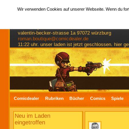
Wir verwenden Cookies auf unserer Webseite. Wenn du fortf
hermkes romanboutique
comics spiele bücher
valentin-becker-strasse 1a 97072 würzburg
roman.boutique@comicdealer.de
11:22 uhr. unser laden ist jetzt geschlossen. hier 
Comicdealer
Rubriken
Bücher
Comics
Spiele
Neu im Laden
eingetroffen