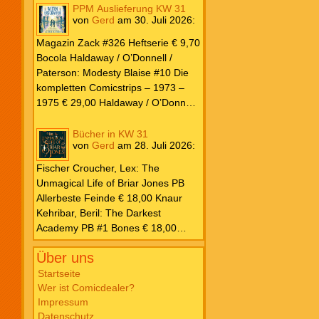
PPM Auslieferung KW 31
von
Gerd
am
30. Juli 2026
:
Magazin Zack #326 Heftserie € 9,70
Bocola Haldaway / O’Donnell /
Paterson: Modesty Blaise #10 Die
kompletten Comicstrips – 1973 –
1975 € 29,00 Haldaway / O’Donnell
/ Paterson: Modesty Blaise #9 Die
kompletten Comicstrips – 1972 –
Bücher in KW 31
von
Gerd
am
28. Juli 2026
:
1973 € 29,00 Knesebeck Hendrix,
John: Die Weltenerschaffer Die
Fischer Croucher, Lex: The
fantastische Freundschaft von C.S.
Unmagical Life of Briar Jones PB
Lewis & J.R.R. Tolkien € 30,00
Allerbeste Feinde € 18,00 Knaur
Weissblech Luba Wolfsschwanz #22
Kehribar, Beril: The Darkest
€ 4,90 Horror Schocker #81 € 4,90
Academy PB #1 Bones € 18,00
Lübbe Odette, Tessonja: Fair Isle
Über uns
Trilogie PB #3 To Spark a Fae War €
18,00 Bramble Hardcover Priest: Lie
Startseite
Wer ist Comicdealer?
Huo Jiao Chou HC #1 Drowning
Impressum
Sorrows in Raging Fire € 25,00
Datenschutz
Carlsen Davon, Isla: Blackened