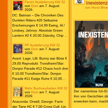
Panini Auslieferung KW 32
Inexisten
von
Dom
am
7. August
von
Horst Illme
2026
:
DC: Batman – Die Chroniken Des
Dunklen Ritters #20 Seltsame
Erscheinungen € 14,99 Ewing, Al /
Lindsey, Jahnoy: Absolute Green
Lantern #2 € 20,00 Zdarsky, Chip /
Camuncoli, Guiseppe: Batman 2025
PP Auslieferung KW 32
Paperback #4 € 35,00 Watters, Dan;
von
Dom
am
7. August
Soy, Dexter: Nightwing 2024 #7 €
2026
:
20,00 Aaron, Jason / Sandoval,
Avant: Lage, Lilli: Bunny war Böse €
Rafa: Absolute Superman #5 € 9,99
29,00 Reprodukt: Trondheim/Sfar:
Marvel: Marvel Origins Collection
Donjon Parade #12 Chaos hoch drei
HC #74 Daredevil 7 € 14,99 Ewing,
€ 10,00 Trondheim/Sfar: Donjon
Al / Gomez, Carlos: Venom (2025)
Parade #11 Ewige Ruhe € 10,00
#3 € 20,00 Andrews, Kaare /
Larcenet, Manu: Alltägliche Kampf
Guggenheim, Marc: Spider-Man &
Mehr Buchneuheiten KW 32
Neuedition € 35,00 Zauberstern
Wolverine #3 € 9,99 North, Ryan /
Der namenlose Ich-Er
von
Dom
am
7. August
Comics: Ben’s Bande #4 Aug 2026
2026
:
Carratu, Vincenzo: Hulk macht alles
ihm von Gerüchten übe
€ 7,99 Phantom #10 Spezial € 7,99
kaputt! € 16,00 Ewing, Al / Walker,
erwecken kann, macht
Anaconda: Orwell, George: Farm
Kevin / Various: Marvel – Schwarz
der Tiere HC € 7,00 Cross Cult: Lin,