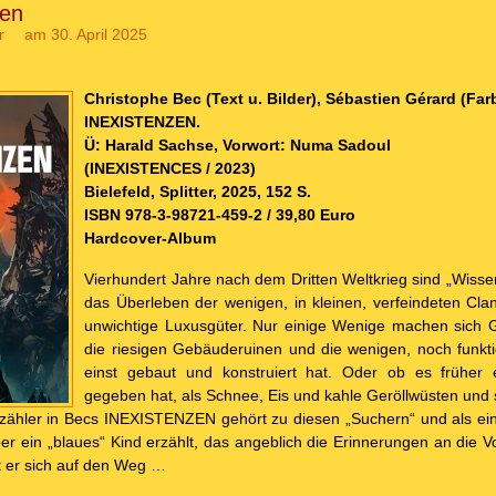
zen
r
am 30. April 2025
Christophe Bec (Text u. Bilder), Sébastien Gérard (Far
INEXISTENZEN.
Ü: Harald Sachse, Vorwort: Numa Sadoul
(INEXISTENCES / 2023)
Bielefeld, Splitter, 2025, 152 S.
ISBN 978-3-98721-459-2 / 39,80 Euro
Hardcover-Album
Vierhundert Jahre nach dem Dritten Weltkrieg sind „Wisse
das Überleben der wenigen, in kleinen, verfeindeten C
unwichtige Luxusgüter. Nur einige Wenige machen sich 
die riesigen Gebäuderuinen und die wenigen, noch funk
einst gebaut und konstruiert hat. Oder ob es früher
gegeben hat, als Schnee, Eis und kahle Geröllwüsten und 
zähler in Becs INEXISTENZEN gehört zu diesen „Suchern“ und als ei
r ein „blaues“ Kind erzählt, das angeblich die Erinnerungen an die V
 er sich auf den Weg …