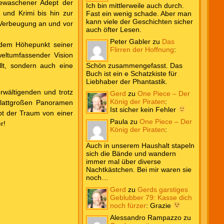
gewaschener Adept der
Ich bin mittlerweile auch durch.
und Krimi bis hin zur
Fast ein wenig schade. Aber man
kann viele der Geschichten sicher
d Verbeugung an und vor
auch öfter Lesen.
Peter Gabler
zu
Das
 dem Höhepunkt seiner
Flirren der Hoffnung
:
weltumfassender Vision
llt, sondern auch eine
Schön zusammengefasst. Das
Buch ist ein e Schatzkiste für
Liebhaber der Phantastik.
wältigenden und trotz
Gerd
zu
One Piece – Der
König der Piraten
:
lblattgroßen Panoramen
Ist sicher kein Fehler
bt der Traum von einer
Paula
zu
One Piece – Der
r!
König der Piraten
:
Auch in unserem Haushalt stapeln
sich die Bände und wandern
immer mal über diverse
Nachtkästchen. Bei mir waren sie
noch…
Gerd
zu
Gerds garstiges
Geblubber 79: Kasse dich
noch fürzer
:
Grazie
Alessandro Rampazzo
zu