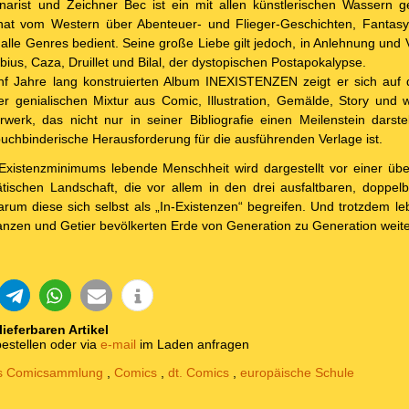
narist und Zeichner Bec ist ein mit allen künstlerischen Wassern 
hat vom Western über Abenteuer- und Flieger-Geschichten, Fantasy 
 alle Genres bedient. Seine große Liebe gilt jedoch, in Anlehnung un
ius, Caza, Druillet und Bilal, der dystopischen Postapokalypse.
f Jahre lang konstruierten Album INEXISTENZEN zeigt er sich auf
ner genialischen Mixtur aus Comic, Illustration, Gemälde, Story und 
werk, das nicht nur in seiner Bibliografie einen Meilenstein darste
uchbinderische Herausforderung für die ausführenden Verlage ist.
istenzminimums lebende Menschheit wird dargestellt vor einer über
ätischen Landschaft, die vor allem in den drei ausfaltbaren, doppe
rum diese sich selbst als „In-Existenzen“ begreifen. Und trotzdem le
flanzen und Getier bevölkerten Erde von Generation zu Generation weite
 lieferbaren Artikel
estellen oder via
e-mail
im Laden anfragen
ts Comicsammlung
,
Comics
,
dt. Comics
,
europäische Schule