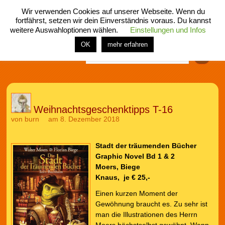
Wir verwenden Cookies auf unserer Webseite. Wenn du
fortfährst, setzen wir dein Einverständnis voraus. Du kannst
weitere Auswahloptionen wählen.
Einstellungen und Infos
menü
home
rubrik
buch
comic
spiel
fotos
shop
OK
mehr erfahren
Finden
Weihnachtsgeschenktipps T-16
von
burn
am 8. Dezember 2018
Stadt der träumenden Bücher
Graphic Novel Bd 1 & 2
Moers, Biege
Knaus, je € 25,-
Einen kurzen Moment der
Gewöhnung braucht es. Zu sehr ist
man die Illustrationen des Herrn