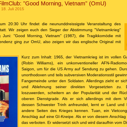
r FilmClub: "Good Morning, Vietnam" (OmU)
18. Juli 2015
m 20:30 Uhr findet die neununddreissigste Veranstaltung des
 statt. Wir zeigen euch den Sieger der Abstimmung "Vietnamkrieg"
 Juni: "Good Morning, Vietnam" (1987), die Tragikkomödie mit
Tendenz ging zur OmU, also zeigen wir das englische Original mit
Kurz zum Inhalt: 1965, der Vietnamkrieg ist im vollen 
(Robin Williams), ein unkonventioneller AFN-Radiom
Saigon, um für die US Army auf Sendung zu gehen. Durc
unorthodoxen und teils subversiven Moderationsstil gewinn
Fangemeinde unter den Soldaten. Allerdings zieht er si
und Ablehnung seiner direkten Vorgesetzten zu. 
loszuwerden, scheitern an der Popularität und der Rü
oberen Dienstgrade. Als er sich allerdings mit dem 
dessen Schwester Trinh anfreundet, lernt er Land und
andere Seiten des Krieges kennen. Tuan, ein Vietcong,
Anschlag auf eine GI-Kneipe. Als er von diesem Anschlag b
das verboten. Er widersetzt sich und wird daraufhin vom Di