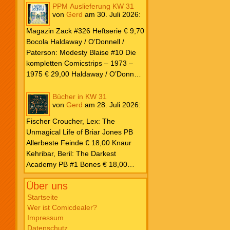
PPM Auslieferung KW 31
von
Gerd
am
30. Juli 2026
:
Magazin Zack #326 Heftserie € 9,70
Bocola Haldaway / O’Donnell /
Paterson: Modesty Blaise #10 Die
kompletten Comicstrips – 1973 –
1975 € 29,00 Haldaway / O’Donnell
/ Paterson: Modesty Blaise #9 Die
kompletten Comicstrips – 1972 –
Bücher in KW 31
von
Gerd
am
28. Juli 2026
:
1973 € 29,00 Knesebeck Hendrix,
John: Die Weltenerschaffer Die
Fischer Croucher, Lex: The
fantastische Freundschaft von C.S.
Unmagical Life of Briar Jones PB
Lewis & J.R.R. Tolkien € 30,00
Allerbeste Feinde € 18,00 Knaur
Weissblech Luba Wolfsschwanz #22
Kehribar, Beril: The Darkest
€ 4,90 Horror Schocker #81 € 4,90
Academy PB #1 Bones € 18,00
Lübbe Odette, Tessonja: Fair Isle
Über uns
Trilogie PB #3 To Spark a Fae War €
18,00 Bramble Hardcover Priest: Lie
Startseite
Wer ist Comicdealer?
Huo Jiao Chou HC #1 Drowning
Impressum
Sorrows in Raging Fire € 25,00
Datenschutz
Carlsen Davon, Isla: Blackened