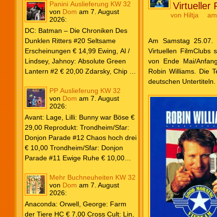
Panini Auslieferung KW 32
Virtuelle
von
Dom
am
7. August
von
Hiltja
am 
2026
:
DC: Batman – Die Chroniken Des
Dunklen Ritters #20 Seltsame
Am Samstag 25.07. u
Erscheinungen € 14,99 Ewing, Al /
Virtuellen FilmClubs
Lindsey, Jahnoy: Absolute Green
von Ende Mai/Anfang
Lantern #2 € 20,00 Zdarsky, Chip /
Robin Williams. Die 
Camuncoli, Guiseppe: Batman 2025
deutschen Untertiteln.
PP Auslieferung KW 32
Paperback #4 € 35,00 Watters, Dan;
von
Dom
am
7. August
Soy, Dexter: Nightwing 2024 #7 €
2026
:
20,00 Aaron, Jason / Sandoval,
Avant: Lage, Lilli: Bunny war Böse €
Rafa: Absolute Superman #5 € 9,99
29,00 Reprodukt: Trondheim/Sfar:
Marvel: Marvel Origins Collection
Donjon Parade #12 Chaos hoch drei
HC #74 Daredevil 7 € 14,99 Ewing,
€ 10,00 Trondheim/Sfar: Donjon
Al / Gomez, Carlos: Venom (2025)
Parade #11 Ewige Ruhe € 10,00
#3 € 20,00 Andrews, Kaare /
Larcenet, Manu: Alltägliche Kampf
Guggenheim, Marc: Spider-Man &
Mehr Buchneuheiten KW 32
Neuedition € 35,00 Zauberstern
Wolverine #3 € 9,99 North, Ryan /
von
Dom
am
7. August
Comics: Ben’s Bande #4 Aug 2026
2026
:
Carratu, Vincenzo: Hulk macht alles
€ 7,99 Phantom #10 Spezial € 7,99
kaputt! € 16,00 Ewing, Al / Walker,
Anaconda: Orwell, George: Farm
Kevin / Various: Marvel – Schwarz
der Tiere HC € 7,00 Cross Cult: Lin,