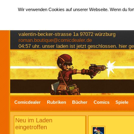
Wir verwenden Cookies auf unserer Webseite. Wenn du fortf
hermkes romanboutique
comics spiele bücher
valentin-becker-strasse 1a 97072 würzburg
roman.boutique@comicdealer.de
04:57 uhr. unser laden ist jetzt geschlossen. hier 
Comicdealer
Rubriken
Bücher
Comics
Spiele
Neu im Laden
eingetroffen