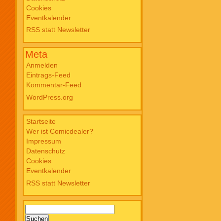
Cookies
Blade PB #3 Of Blackened Blood €
Eventkalender
18,00
RSS statt Newsletter
Meta
Anmelden
Eintrags-Feed
Kommentar-Feed
WordPress.org
Startseite
Wer ist Comicdealer?
Impressum
Datenschutz
Cookies
Eventkalender
RSS statt Newsletter
Suchen
nach: