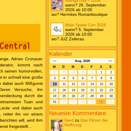
Manga Day – 2026
wann? 26. September
2026 ab 10:00
wo? Hermkes Romanboutique
Main Spiele Con 2026
wann? 5. September
2026 ab 10:00
wo? JUZ Zellerau
Kalender
Gange. Adrian Cronauer
<<
Aug. 2026
>>
oderator, kommt nach
M
D
M
D
F
S
S
h seinen humorvollen,
27
28
29
30
31
1
2
t er schnell eine große
3
4
5
6
7
8
9
ch dabei auch Mißgunst
10
11
12
13
14
15
16
Deren Versuche, ihn
17
18
19
20
21
22
23
ckendeckung durch die
24
25
26
27
28
29
30
Vietnamesen Tuan und
31
1
2
3
4
5
6
 Leute und dabei auch
Neueste Kommentare
 rettet ihn vor einem
erichten will, wird ihm
Gerd
zu
Das Flirren der
Hoffnung
:
enst freigestellt…