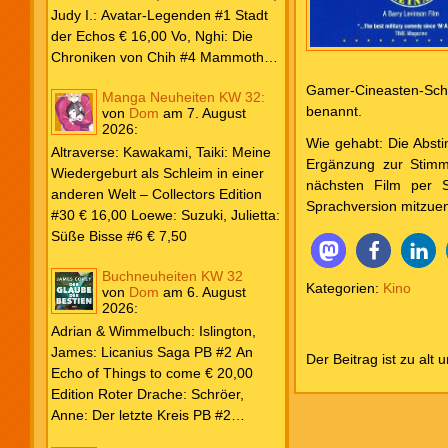
Weiß & Blut #8 … und Gedärme €
Judy I.: Avatar-Legenden #1 Stadt
26,00 Buscema, Sal / Dematteis, J.
der Echos € 16,00 Vo, Nghi: Die
M.: Spektakuläre Spider-Man – Die
Chroniken von Chih #4 Mammoths
Collection € 149,00 Avengers 2024
at the Gates € 15,00 Edition Roter
Gamer-Cineasten-Sch
Manga Neuheiten KW 32:
#31 € 5,99 Spider-Man 2025 #9
Drache: Schröer, Anne: Der letzte
benannt.
von
Dom
am
7. August
Angriff der Aliens € 7,99
Kreis PB #2 Erwachen € 18,00
2026
:
Grace O`Malley: Ciseau, Karolyn:
Wie gehabt: Die Absti
Altraverse: Kawakami, Taiki: Meine
Dragonblood Academy HC #2 …to
Ergänzung zur Stimm
Wiedergeburt als Schleim in einer
kill a Monster € 25,00 Heyne: Bähr,
nächsten Film per S
anderen Welt – Collectors Edition
Emily: Tainted Vows – Gods of New
Sprachversion mitzue
#30 € 16,00 Loewe: Suzuki, Julietta:
Olympia PB € 17,00 Kim, Sophie:
Süße Bisse #6 € 7,50
Fate’s Thread-Reihe PB #2 Der Gott
und der Geist € 17,00 Vonnegut,
Buchneuheiten KW 32
Kurt: Katzenwiege PB € 17,00
Kategorien:
Kino
von
Dom
am
6. August
2026
:
Corey, James: The Captive’s War
HC #2 Der Glaube der Bestien €
Adrian & Wimmelbuch: Islington,
24,00 Piper: Yang, Neon: Die letzte
James: Licanius Saga PB #2 An
Der Beitrag ist zu alt 
Tochter der Drachen PB € 18,00
Echo of Things to come € 20,00
Edition Roter Drache: Schröer,
Anne: Der letzte Kreis PB #2
Erwachen € 18,00 Heyne: Herbert,