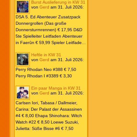
Burst Auslieferung in KW 31
Frank: Der Pandora-Zyklus PB #1
von
Gerd
am
31. Juli 2026
:
Die Reise nach Pandora € 16,00
Corey, James: The Captive’s War
DSA 5. Ed Abenteuer Zusatzpack
HC #2 Der Glaube der Bestien €
Donnergrollen (Das große
24,00 Loewe: Suzuki, Julietta: Süße
Donnersturmrennen) € 17,95 D&D
Bisse #6 € 7,50
5te Spielleiter Leitfaden Abenteuer
in Faerûn € 59,99 Spieler Leitfaden
Helden von Faerûn € 49,99
Heftle in KW 31
von
Gerd
am
31. Juli 2026
:
Perry Rhodan Neo #388 € 7,50
Perry Rhodan I #3389 € 3,30
Ein paar Manga in KW 31
von
Gerd
am
31. Juli 2026
:
Carlsen Iori, Tabasa / Dallmeier,
Carina: Der Palast der Assassinen
#4 € 8,00 Ehapa Shinohara: Witch
Watch #22 € 8,50 Loewe Suzuki,
Julietta: Süße Bisse #6 € 7,50