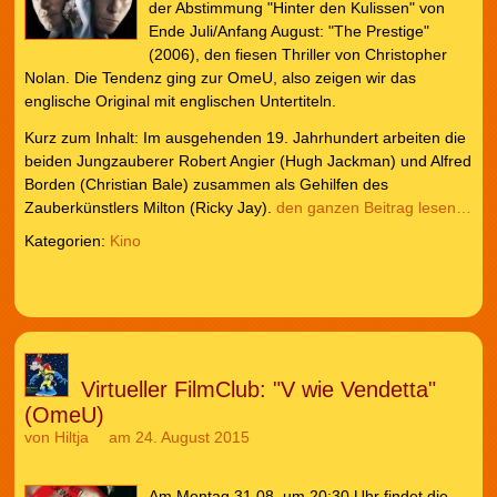
der Abstimmung "Hinter den Kulissen" von
Ende Juli/Anfang August: "The Prestige"
(2006), den fiesen Thriller von Christopher
Nolan. Die Tendenz ging zur OmeU, also zeigen wir das
englische Original mit englischen Untertiteln.
Kurz zum Inhalt: Im ausgehenden 19. Jahrhundert arbeiten die
beiden Jungzauberer Robert Angier (Hugh Jackman) und Alfred
Borden (Christian Bale) zusammen als Gehilfen des
Zauberkünstlers Milton (Ricky Jay).
den ganzen Beitrag lesen…
Kategorien:
Kino
Virtueller FilmClub: "V wie Vendetta"
(OmeU)
von
Hiltja
am 24. August 2015
Am Montag 31.08. um 20:30 Uhr findet die