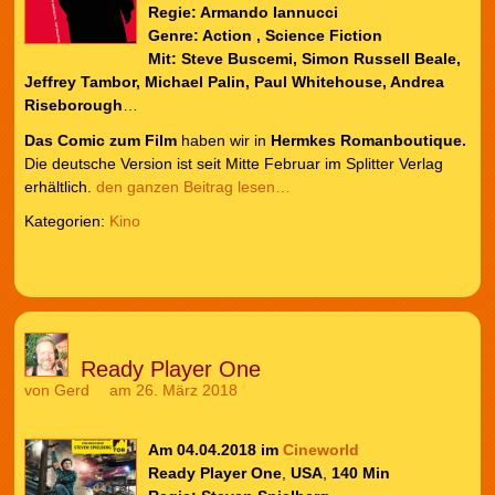
Regie:
Armando Iannucci
Genre: Action , Science Fiction
Mit: Steve Buscemi, Simon Russell Beale,
Jeffrey Tambor, Michael Palin, Paul Whitehouse, Andrea
Riseborough
…
Das Comic zum Film
haben wir in
Hermkes Romanboutique.
Die deutsche Version ist seit Mitte Februar im Splitter Verlag
erhältlich.
den ganzen Beitrag lesen…
Kategorien:
Kino
Ready Player One
von
Gerd
am 26. März 2018
Am 04.04.2018 im
Cineworld
Ready Player One
,
USA
,
140 Min