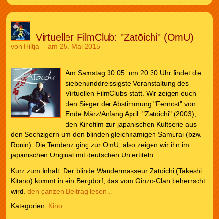
Virtueller FilmClub: "Zatōichi" (OmU)
von
Hiltja
am 25. Mai 2015
Am Samstag 30.05. um 20:30 Uhr findet die
siebenunddreissigste Veranstaltung des
Virtuellen FilmClubs statt. Wir zeigen euch
den Sieger der Abstimmung "Fernost" von
Ende März/Anfang April: "Zatōichi" (2003),
den Kinofilm zur japanischen Kultserie aus
den Sechzigern um den blinden gleichnamigen Samurai (bzw.
Rōnin). Die Tendenz ging zur OmU, also zeigen wir ihn im
japanischen Original mit deutschen Untertiteln.
Kurz zum Inhalt: Der blinde Wandermasseur Zatōichi (Takeshi
Kitano) kommt in ein Bergdorf, das vom Ginzo-Clan beherrscht
wird.
den ganzen Beitrag lesen…
Kategorien:
Kino