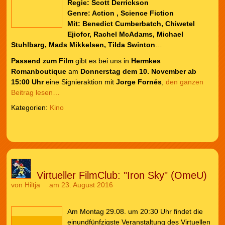
Regie:
Scott Derrickson
Genre: Action , Science Fiction
Mit: Benedict Cumberbatch, Chiwetel
Ejiofor, Rachel McAdams, Michael
Stuhlbarg, Mads Mikkelsen, Tilda Swinton
…
Passend zum Film
gibt es bei uns in
Hermkes
Romanboutique
am
Donnerstag dem 10. November ab
15:00 Uhr
eine Signieraktion mit
Jorge Fornés
,
den ganzen
Beitrag lesen…
Kategorien:
Kino
Virtueller FilmClub: "Iron Sky" (OmeU)
von
Hiltja
am 23. August 2016
Am Montag 29.08. um 20:30 Uhr findet die
einundfünfzigste Veranstaltung des Virtuellen