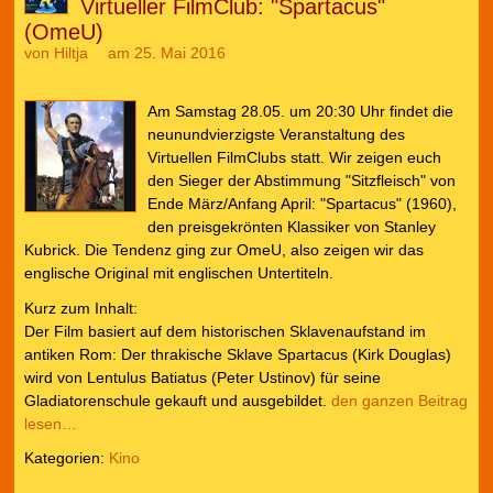
Virtueller FilmClub: "Spartacus"
(OmeU)
von
Hiltja
am 25. Mai 2016
Am Samstag 28.05. um 20:30 Uhr findet die
neunundvierzigste Veranstaltung des
Virtuellen FilmClubs statt. Wir zeigen euch
den Sieger der Abstimmung "Sitzfleisch" von
Ende März/Anfang April: "Spartacus" (1960),
den preisgekrönten Klassiker von Stanley
Kubrick. Die Tendenz ging zur OmeU, also zeigen wir das
englische Original mit englischen Untertiteln.
Kurz zum Inhalt:
Der Film basiert auf dem historischen Sklavenaufstand im
antiken Rom: Der thrakische Sklave Spartacus (Kirk Douglas)
wird von Lentulus Batiatus (Peter Ustinov) für seine
Gladiatorenschule gekauft und ausgebildet.
den ganzen Beitrag
lesen…
Kategorien:
Kino