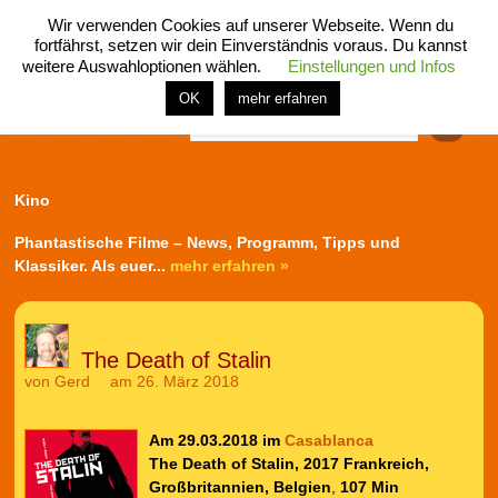
Wir verwenden Cookies auf unserer Webseite. Wenn du
fortfährst, setzen wir dein Einverständnis voraus. Du kannst
weitere Auswahloptionen wählen.
Einstellungen und Infos
menü
home
rubrik
buch
comic
spiel
fotos
shop
OK
mehr erfahren
Finden
Kino
Phantastische Filme – News, Programm, Tipps und
Klassiker. Als euer...
mehr erfahren »
The Death of Stalin
von
Gerd
am 26. März 2018
Am 29.03.2018 im
Casablanca
The Death of Stalin, 2017 Frankreich,
Großbritannien, Belgien
,
107 Min