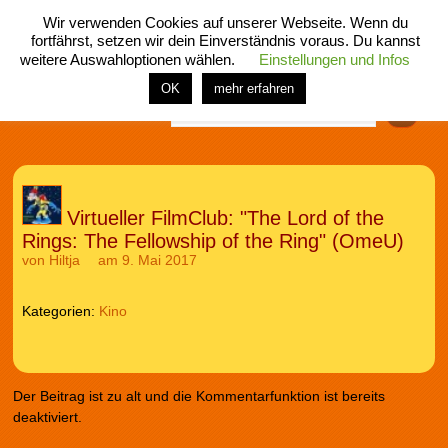
Wir verwenden Cookies auf unserer Webseite. Wenn du
fortfährst, setzen wir dein Einverständnis voraus. Du kannst
weitere Auswahloptionen wählen.
Einstellungen und Infos
menü
home
rubrik
buch
comic
spiel
fotos
shop
OK
mehr erfahren
Finden
Virtueller FilmClub: "The Lord of the
Rings: The Fellowship of the Ring" (OmeU)
von
Hiltja
am 9. Mai 2017
Kategorien:
Kino
Der Beitrag ist zu alt und die Kommentarfunktion ist bereits
deaktiviert.