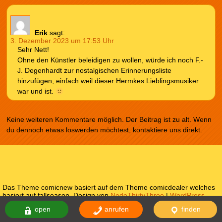
Erik
sagt:
3. Dezember 2023 um 17:53 Uhr
Sehr Nett!
Ohne den Künstler beleidigen zu wollen, würde ich noch F.-
J. Degenhardt zur nostalgischen Erinnerungsliste
hinzufügen, einfach weil dieser Hermkes Lieblingsmusiker
war und ist.
Keine weiteren Kommentare möglich. Der Beitrag ist zu alt. Wenn
du dennoch etwas loswerden möchtest, kontaktiere uns direkt.
Das Theme comicnew basiert auf dem Theme comicdealer welches
basiert auf fallseason. Design von
NodeThirtyThree
|
WordPress
Themes
open
anrufen
finden
Impressum
Datenschutzerklärung