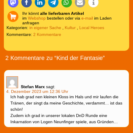
Ihr könnt
alle lieferbaren Artikel
im
Webshop
bestellen oder via
e-mail
im Laden
anfragen
Kategorien:
in eigener Sache
,
Kultur
,
Local Heroes
2 Kommentare
2 Kommentare zu “Kind der Fantasie”
Stefan Marx
sagt:
4. Dezember 2023 um 12:36 Uhr
Ich hab grad nen kleinen Kloss im Hals und mir laufen die
Tränen, der singt da meine Geschichte, verdammt… ist das
schön!
Zudem ich grad in unserer lokalen DnD Runde eine
Inkarnation von Logen Neunfinger spiele, aus Gründen…