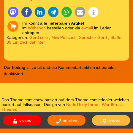
Ihr könnt
alle lieferbaren Artikel
im
Webshop
bestellen oder via
e-mail
im Laden
anfragen
Kategorien:
Gerd solo
,
Mini Podcast
,
Sprecher Gerd
,
Staffel
06 Ein Blick dahinter
Der Beitrag ist zu alt und die Kommentarfunktion ist bereits
deaktiviert.
Das Theme comicnew basiert auf dem Theme comicdealer welches
basiert auf fallseason. Design von
NodeThirtyThree
|
WordPress
Themes
Impressum
Datenschutzerklärung
closed
anrufen
finden