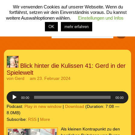
Wir verwenden Cookies auf unserer Webseite. Wenn du
fortfährst, setzen wir dein Einverständnis voraus. Du kannst
weitere Auswahloptionen wählen.
Einstellungen und Infos
menü
home
rubrik
buch
comic
spiel
fotos
shop
OK
mehr erfahren
Finden
Blick hinter die Kulissen 41: Gerd in der
Spielewelt
von
Gerd
am 23. Februar 2024
Audio-
Player
00:00
00:00
Podcast:
Play in new window
|
Download
(Duration: 7:08 —
8.0MB)
Subscribe:
RSS
|
More
Als kleinen Kontrapunkt zu den