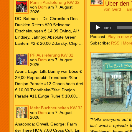
Panini Auslieferung KW 32
Über den 
von
Dom
am
7. August
von
Gerd
am
2026
:
DC: Batman – Die Chroniken Des
Audio-
Dunklen Ritters #20 Seltsame
Player
00:00
Erscheinungen € 14,99 Ewing, Al /
Podcast:
Play in new 
Lindsey, Jahnoy: Absolute Green
Subscribe:
RSS
|
Mor
Lantern #2 € 20,00 Zdarsky, Chip /
Camuncoli, Guiseppe: Batman 2025
PP Auslieferung KW 32
Paperback #4 € 35,00 Watters, Dan;
von
Dom
am
7. August
Soy, Dexter: Nightwing 2024 #7 €
2026
:
20,00 Aaron, Jason / Sandoval,
Avant: Lage, Lilli: Bunny war Böse €
Rafa: Absolute Superman #5 € 9,99
29,00 Reprodukt: Trondheim/Sfar:
Marvel: Marvel Origins Collection
Donjon Parade #12 Chaos hoch drei
HC #74 Daredevil 7 € 14,99 Ewing,
€ 10,00 Trondheim/Sfar: Donjon
Al / Gomez, Carlos: Venom (2025)
Parade #11 Ewige Ruhe € 10,00
#3 € 20,00 Andrews, Kaare /
Larcenet, Manu: Alltägliche Kampf
Guggenheim, Marc: Spider-Man &
Mehr Buchneuheiten KW 32
Neuedition € 35,00 Zauberstern
Wolverine #3 € 9,99 North, Ryan /
von
Dom
am
7. August
Comics: Ben’s Bande #4 Aug 2026
2026
:
Carratu, Vincenzo: Hulk macht alles
"Hello everyone out th
€ 7,99 Phantom #10 Spezial € 7,99
kaputt! € 16,00 Ewing, Al / Walker,
Anaconda: Orwell, George: Farm
last week’s episode f
Kevin / Various: Marvel – Schwarz
der Tiere HC € 7,00 Cross Cult: Lin,
'Booktown', home of Sh