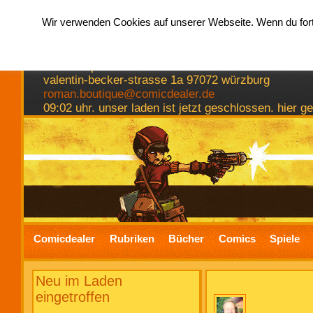
Wir verwenden Cookies auf unserer Webseite. Wenn du fortf
hermkes romanboutique
comics spiele bücher
valentin-becker-strasse 1a 97072 würzburg
roman.boutique@comicdealer.de
09:02 uhr. unser laden ist jetzt geschlossen. hier 
Comicdealer
Rubriken
Bücher
Comics
Spiele
Neu im Laden
eingetroffen