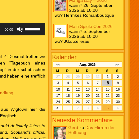
Manga Day – 2026
wann? 26. September
2026 ab 10:00
wo? Hermkes Romanboutique
Pfeiltasten
Main Spiele Con 2026
00:00
Hoch/Runter
wann? 5. September
benutzen,
2026 ab 10:00
um
wo? JUZ Zellerau
die
Lautstärke
zu
Kalender
 2. Diesmal treffen wir
regeln.
ren "Tagebuch eines
<<
Aug. 2026
>>
p" in der schottischen
M
D
M
D
F
S
S
d haben eine trefflich
27
28
29
30
31
1
2
8
3
4
5
6
7
9
10
11
12
13
14
15
16
andlung
17
18
19
20
21
22
23
24
25
26
27
28
29
30
31
1
2
3
4
5
6
aus Wigtown hier die
 Englisch:
Neueste Kommentare
uld definitely listen to
Gerd
zu
Das Flirren der
nd. Scotland’s official
Hoffnung
:
op'. Well, we are still