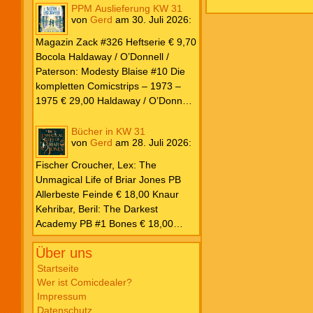
PPM Auslieferung KW 31
von
Gerd
am
30. Juli 2026
:
Magazin Zack #326 Heftserie € 9,70
Bocola Haldaway / O’Donnell /
Paterson: Modesty Blaise #10 Die
kompletten Comicstrips – 1973 –
1975 € 29,00 Haldaway / O’Donnell
/ Paterson: Modesty Blaise #9 Die
kompletten Comicstrips – 1972 –
Bücher in KW 31
von
Gerd
am
28. Juli 2026
:
1973 € 29,00 Knesebeck Hendrix,
John: Die Weltenerschaffer Die
Fischer Croucher, Lex: The
fantastische Freundschaft von C.S.
Unmagical Life of Briar Jones PB
Lewis & J.R.R. Tolkien € 30,00
Allerbeste Feinde € 18,00 Knaur
Weissblech Luba Wolfsschwanz #22
Kehribar, Beril: The Darkest
€ 4,90 Horror Schocker #81 € 4,90
Academy PB #1 Bones € 18,00
Lübbe Odette, Tessonja: Fair Isle
Über uns
Trilogie PB #3 To Spark a Fae War €
18,00 Bramble Hardcover Priest: Lie
Startseite
Wer ist Comicdealer?
Huo Jiao Chou HC #1 Drowning
Impressum
Sorrows in Raging Fire € 25,00
Datenschutz
Carlsen Davon, Isla: Blackened