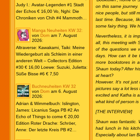
Weiß & Blut #8 … und Gedärme €
Judy I.: Avatar-Legenden #1 Stadt
on this same journey. 
26,00 Buscema, Sal / Dematteis, J.
der Echos € 16,00 Vo, Nghi: Die
nice people, but stil
M.: Spektakuläre Spider-Man – Die
Chroniken von Chih #4 Mammoths
last time. Because, l
Collection € 149,00 Avengers 2024
at the Gates € 15,00 Edition Roter
some fairy thing. We h
Manga Neuheiten KW 32:
#31 € 5,99 Spider-Man 2025 #9
Drache: Schröer, Anne: Der letzte
von
Dom
am
7. August
Nevertheless, it is im
Angriff der Aliens € 7,99
Kreis PB #2 Erwachen € 18,00
2026
:
all, this meeting with
Grace O`Malley: Ciseau, Karolyn:
Altraverse: Kawakami, Taiki: Meine
of the questions we 
Dragonblood Academy HC #2 …to
Wiedergeburt als Schleim in einer
days. How can it be t
kill a Monster € 25,00 Heyne: Bähr,
anderen Welt – Collectors Edition
more bookstores in a 
Emily: Tainted Vows – Gods of New
#30 € 16,00 Loewe: Suzuki, Julietta:
Shaun today? After his
Olympia PB € 17,00 Kim, Sophie:
Süße Bisse #6 € 7,50
at heart?
Fate’s Thread-Reihe PB #2 Der Gott
However. It’s not just
und der Geist € 17,00 Vonnegut,
Buchneuheiten KW 32
pictures say a lot les
Kurt: Katzenwiege PB € 17,00
von
Dom
am
6. August
excited and Katha is 
2026
:
Corey, James: The Captive’s War
what kind of person is
HC #2 Der Glaube der Bestien €
Adrian & Wimmelbuch: Islington,
24,00 Piper: Yang, Neon: Die letzte
James: Licanius Saga PB #2 An
[THE INTERVIEW]
Tochter der Drachen PB € 18,00
Echo of Things to come € 20,00
Shaun was fantastic. 
Edition Roter Drache: Schröer,
had lunch in his kitc
Anne: Der letzte Kreis PB #2
Especially about Ian
Erwachen € 18,00 Heyne: Herbert,