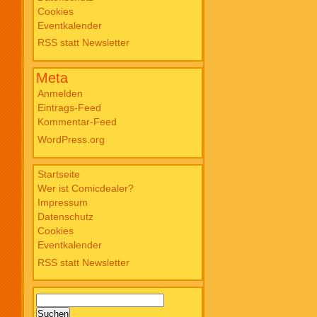
Cookies
Blade PB #3 Of Blackened Blood €
Eventkalender
18,00
RSS statt Newsletter
Meta
Anmelden
Eintrags-Feed
Kommentar-Feed
WordPress.org
Startseite
Wer ist Comicdealer?
Impressum
Datenschutz
Cookies
Eventkalender
RSS statt Newsletter
Suchen
nach: