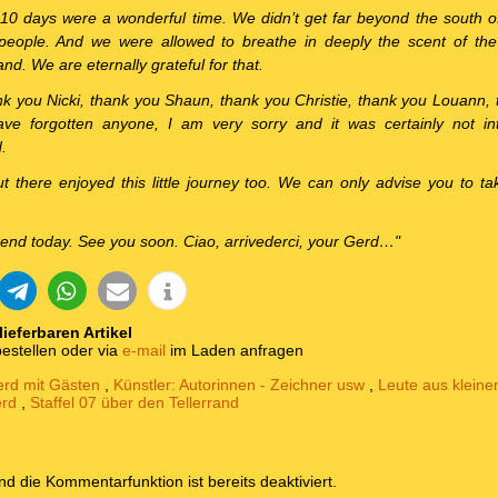
 10 days were a wonderful time. We didn’t get far beyond the south o
people. And we were allowed to breathe in deeply the scent of the
land. We are eternally grateful for that.
k you Nicki, thank you Shaun, thank you Christie, thank you Louann, 
ve forgotten anyone, I am very sorry and it was certainly not inte
.
there enjoyed this little journey too. We can only advise you to take
kend today. See you soon. Ciao, arrivederci, your Gerd…"
 lieferbaren Artikel
estellen oder via
e-mail
im Laden anfragen
rd mit Gästen
,
Künstler: Autorinnen - Zeichner usw
,
Leute aus klein
erd
,
Staffel 07 über den Tellerrand
und die Kommentarfunktion ist bereits deaktiviert.