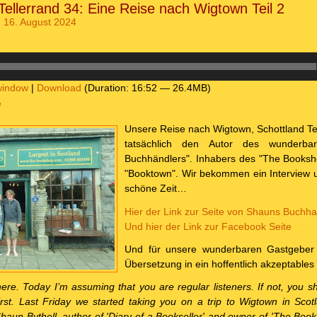
Tellerrand 34: Eine Reise nach Wigtown Teil 2
 16. August 2024
window
|
Download
(Duration: 16:52 — 26.4MB)
e
Unsere Reise nach Wigtown, Schottland Teil
tatsächlich den Autor des wunderba
Buchhändlers". Inhabers des "The Booksho
"Booktown". Wir bekommen ein Interview un
schöne Zeit…
Hier der Link zur Seite von Shauns Buchh
Und hier der Link zur Facebook Seite
Und für unsere wunderbaren Gastgeber 
Übersetzung in ein hoffentlich akzeptables
ere. Today I’m assuming that you are regular listeners. If not, you sho
irst. Last Friday we started taking you on a trip to Wigtown in Scotla
aun Bythell, author of 'Diary of a Bookseller' and owner of 'The Booksh