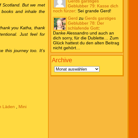
Gerds garstiges
f Scotland. But we met
Geblubber 79: Kasse dich
noch fürzer
:
Sei grande Gerd!
 books and inhale the
Gerd
zu
Gerds garstiges
Geblubber 78: Der
thank you Katha, thank
schlafende Gott
:
Danke Alessandro und auch an
ntional. Just feel for
dich sorry, für die Dublette… Zum
Glück hattest du den alten Beitrag
nicht gehört…
 this journey too. It’s
Archive
Archive
en Läden
,
Mini