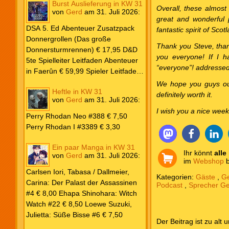
Burst Auslieferung in KW 31
Frank: Der Pandora-Zyklus PB #1
Overall, these almost
von
Gerd
am
31. Juli 2026
:
Die Reise nach Pandora € 16,00
great and wonderful 
Corey, James: The Captive’s War
DSA 5. Ed Abenteuer Zusatzpack
fantastic spirit of Scot
HC #2 Der Glaube der Bestien €
Donnergrollen (Das große
Thank you Steve, than
24,00 Loewe: Suzuki, Julietta: Süße
Donnersturmrennen) € 17,95 D&D
you everyone! If I ha
Bisse #6 € 7,50
5te Spielleiter Leitfaden Abenteuer
“everyone”! addressed
in Faerûn € 59,99 Spieler Leitfaden
Helden von Faerûn € 49,99
We hope you guys out 
Heftle in KW 31
definitely worth it.
von
Gerd
am
31. Juli 2026
:
I wish you a nice wee
Perry Rhodan Neo #388 € 7,50
Perry Rhodan I #3389 € 3,30
Ein paar Manga in KW 31
Ihr könnt
alle
von
Gerd
am
31. Juli 2026
:
im
Webshop
b
Carlsen Iori, Tabasa / Dallmeier,
Kategorien:
Gäste
,
Ge
Carina: Der Palast der Assassinen
Podcast
,
Sprecher G
#4 € 8,00 Ehapa Shinohara: Witch
Watch #22 € 8,50 Loewe Suzuki,
Julietta: Süße Bisse #6 € 7,50
Der Beitrag ist zu alt 