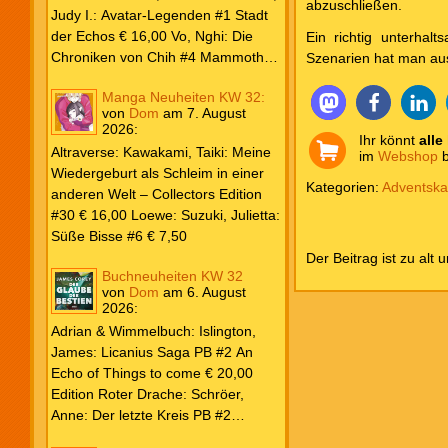
abzuschließen.
Weiß & Blut #8 … und Gedärme €
Judy I.: Avatar-Legenden #1 Stadt
26,00 Buscema, Sal / Dematteis, J.
der Echos € 16,00 Vo, Nghi: Die
Ein richtig unterhal
M.: Spektakuläre Spider-Man – Die
Chroniken von Chih #4 Mammoths
Szenarien hat man aus
Collection € 149,00 Avengers 2024
at the Gates € 15,00 Edition Roter
Manga Neuheiten KW 32:
#31 € 5,99 Spider-Man 2025 #9
Drache: Schröer, Anne: Der letzte
von
Dom
am
7. August
Angriff der Aliens € 7,99
Kreis PB #2 Erwachen € 18,00
2026
:
Ihr könnt
alle
Grace O`Malley: Ciseau, Karolyn:
Altraverse: Kawakami, Taiki: Meine
im
Webshop
b
Dragonblood Academy HC #2 …to
Wiedergeburt als Schleim in einer
kill a Monster € 25,00 Heyne: Bähr,
Kategorien:
Adventska
anderen Welt – Collectors Edition
Emily: Tainted Vows – Gods of New
#30 € 16,00 Loewe: Suzuki, Julietta:
Olympia PB € 17,00 Kim, Sophie:
Süße Bisse #6 € 7,50
Fate’s Thread-Reihe PB #2 Der Gott
Der Beitrag ist zu alt 
und der Geist € 17,00 Vonnegut,
Buchneuheiten KW 32
Kurt: Katzenwiege PB € 17,00
von
Dom
am
6. August
2026
:
Corey, James: The Captive’s War
HC #2 Der Glaube der Bestien €
Adrian & Wimmelbuch: Islington,
24,00 Piper: Yang, Neon: Die letzte
James: Licanius Saga PB #2 An
Tochter der Drachen PB € 18,00
Echo of Things to come € 20,00
Edition Roter Drache: Schröer,
Anne: Der letzte Kreis PB #2
Erwachen € 18,00 Heyne: Herbert,