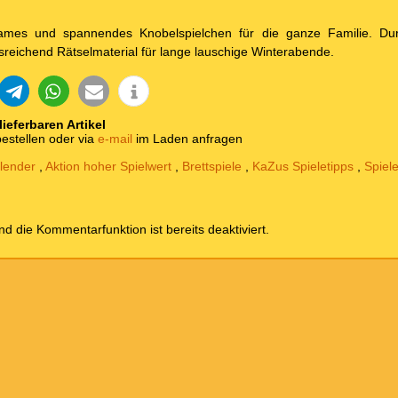
tsames und spannendes Knobelspielchen für die ganze Familie. Du
reichend Rätselmaterial für lange lauschige Winterabende.
 lieferbaren Artikel
estellen oder via
e-mail
im Laden anfragen
lender
,
Aktion hoher Spielwert
,
Brettspiele
,
KaZus Spieletipps
,
Spiel
und die Kommentarfunktion ist bereits deaktiviert.