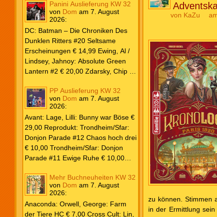
Panini Auslieferung KW 32
Adventska
von
Dom
am
7. August
von
KaZu
am
2026
:
DC: Batman – Die Chroniken Des
Dunklen Ritters #20 Seltsame
Erscheinungen € 14,99 Ewing, Al /
Lindsey, Jahnoy: Absolute Green
Lantern #2 € 20,00 Zdarsky, Chip /
Camuncoli, Guiseppe: Batman 2025
PP Auslieferung KW 32
Paperback #4 € 35,00 Watters, Dan;
von
Dom
am
7. August
Soy, Dexter: Nightwing 2024 #7 €
2026
:
20,00 Aaron, Jason / Sandoval,
Avant: Lage, Lilli: Bunny war Böse €
Rafa: Absolute Superman #5 € 9,99
29,00 Reprodukt: Trondheim/Sfar:
Marvel: Marvel Origins Collection
Donjon Parade #12 Chaos hoch drei
HC #74 Daredevil 7 € 14,99 Ewing,
€ 10,00 Trondheim/Sfar: Donjon
Al / Gomez, Carlos: Venom (2025)
Parade #11 Ewige Ruhe € 10,00
#3 € 20,00 Andrews, Kaare /
Larcenet, Manu: Alltägliche Kampf
Guggenheim, Marc: Spider-Man &
Mehr Buchneuheiten KW 32
Neuedition € 35,00 Zauberstern
Wolverine #3 € 9,99 North, Ryan /
von
Dom
am
7. August
Comics: Ben’s Bande #4 Aug 2026
2026
:
Carratu, Vincenzo: Hulk macht alles
€ 7,99 Phantom #10 Spezial € 7,99
zu können. Stimmen al
kaputt! € 16,00 Ewing, Al / Walker,
Anaconda: Orwell, George: Farm
in der Ermittlung sei
Kevin / Various: Marvel – Schwarz
der Tiere HC € 7,00 Cross Cult: Lin,