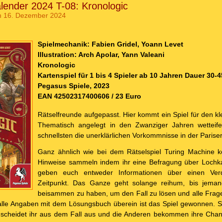
lender 2024 T-08: Kronologic
 16. Dezember 2024
Spielmechanik: Fabien Gridel, Yoann Levet
Illustration: Arch Apolar, Yann Valeani
Kronologic
Kartenspiel für 1 bis 4 Spieler ab 10 Jahren Dauer 30-
Pegasus Spiele, 2023
EAN 42502317400606 / 23 Euro
Rätselfreunde aufgepasst. Hier kommt ein Spiel für den kl
Thematisch angelegt in den Zwanziger Jahren wetteif
schnellsten die unerklärlichen Vorkommnisse in der Parise
Ganz ähnlich wie bei dem Rätselspiel Turing Machine k
Hinweise sammeln indem ihr eine Befragung über Lochka
geben euch entweder Informationen über einen Ver
Zeitpunkt. Das Ganze geht solange reihum, bis jeman
beisammen zu haben, um den Fall zu lösen und alle Frage
le Angaben mit dem Lösungsbuch überein ist das Spiel gewonnen. Sol
n scheidet ihr aus dem Fall aus und die Anderen bekommen ihre Chanc