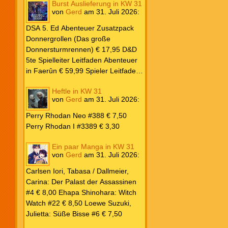
Burst Auslieferung in KW 31
Frank: Der Pandora-Zyklus PB #1
von
Gerd
am
31. Juli 2026
:
Die Reise nach Pandora € 16,00
Corey, James: The Captive’s War
DSA 5. Ed Abenteuer Zusatzpack
HC #2 Der Glaube der Bestien €
Donnergrollen (Das große
24,00 Loewe: Suzuki, Julietta: Süße
Donnersturmrennen) € 17,95 D&D
Bisse #6 € 7,50
5te Spielleiter Leitfaden Abenteuer
in Faerûn € 59,99 Spieler Leitfaden
Helden von Faerûn € 49,99
Heftle in KW 31
von
Gerd
am
31. Juli 2026
:
Perry Rhodan Neo #388 € 7,50
Perry Rhodan I #3389 € 3,30
Ein paar Manga in KW 31
von
Gerd
am
31. Juli 2026
:
Carlsen Iori, Tabasa / Dallmeier,
Carina: Der Palast der Assassinen
#4 € 8,00 Ehapa Shinohara: Witch
Watch #22 € 8,50 Loewe Suzuki,
Julietta: Süße Bisse #6 € 7,50