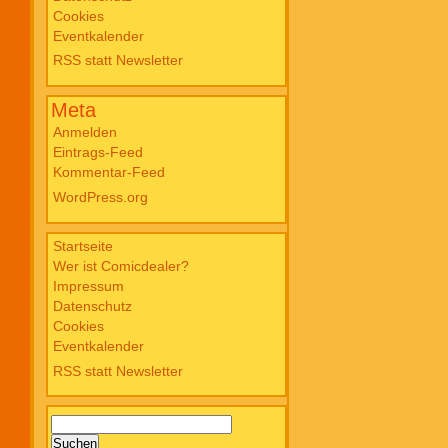
Cookies
Blade PB #3 Of Blackened Blood €
Eventkalender
18,00
RSS statt Newsletter
Meta
Anmelden
Eintrags-Feed
Kommentar-Feed
WordPress.org
Startseite
Wer ist Comicdealer?
Impressum
Datenschutz
Cookies
Eventkalender
RSS statt Newsletter
Suchen
nach: