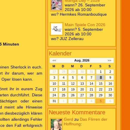
Manga Day – 2026
wann? 26. September
2026 ab 10:00
wo? Hermkes Romanboutique
Main Spiele Con 2026
wann? 5. September
2026 ab 10:00
wo? JUZ Zellerau
45 Minuten
Kalender
<<
Aug. 2026
>>
M
D
M
D
F
S
S
einen Sherlock in euch.
27
28
29
30
31
1
2
ert ihr darum, wer am
8
3
4
5
6
7
9
r Oper lösen kann.
10
11
12
13
14
15
16
önnt ihr in eurem Zug
17
18
19
20
21
22
23
rten durchführt. Diese
24
25
26
27
28
29
30
dächtigen oder einen
31
1
2
3
4
5
6
d meint alle Hinweise
Neueste Kommentare
n diesbezüglich klären
lten allerdings Fehler
Gerd
zu
Das Flirren der
Hoffnung
:
e den Fall erfolgreich