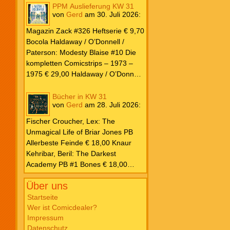
PPM Auslieferung KW 31
von
Gerd
am
30. Juli 2026
:
Magazin Zack #326 Heftserie € 9,70
Bocola Haldaway / O’Donnell /
Paterson: Modesty Blaise #10 Die
kompletten Comicstrips – 1973 –
1975 € 29,00 Haldaway / O’Donnell
/ Paterson: Modesty Blaise #9 Die
kompletten Comicstrips – 1972 –
Bücher in KW 31
von
Gerd
am
28. Juli 2026
:
1973 € 29,00 Knesebeck Hendrix,
John: Die Weltenerschaffer Die
Fischer Croucher, Lex: The
fantastische Freundschaft von C.S.
Unmagical Life of Briar Jones PB
Lewis & J.R.R. Tolkien € 30,00
Allerbeste Feinde € 18,00 Knaur
Weissblech Luba Wolfsschwanz #22
Kehribar, Beril: The Darkest
€ 4,90 Horror Schocker #81 € 4,90
Academy PB #1 Bones € 18,00
Lübbe Odette, Tessonja: Fair Isle
Über uns
Trilogie PB #3 To Spark a Fae War €
18,00 Bramble Hardcover Priest: Lie
Startseite
Wer ist Comicdealer?
Huo Jiao Chou HC #1 Drowning
Impressum
Sorrows in Raging Fire € 25,00
Datenschutz
Carlsen Davon, Isla: Blackened