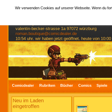
Wir verwenden Cookies auf unserer Webseite. Wenn du fortf
hermkes romanboutique
comics spiele bücher
valentin-becker-strasse 1a 97072 würzburg
roman.boutique@comicdealer.de
10:54 uhr. wir haben jetzt geöffnet. heute von 10:00
Comicdealer
Rubriken
Bücher
Comics
Spiele
Neu im Laden
eingetroffen