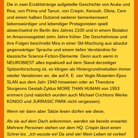
Die in zwei Erzählstränge aufgeteilte Geschichte von Aruke und
Riva, von Prima und Tanun, von Crispin, Kenoah, Olivia, Cem
und einem halben Dutzend weiterer bemerkenswert
liebenswürdiger und lebendiger Protagonisten spielt
abwechselnd im Berlin des Jahres 2100 und in einem Biolabor
im Amazonasgebiet zehn Jahre früher. Die Geschehnisse und
ihre Folgen beschreibt Mira in einer Stil-Mischung aus absolut
gegenwärtiger Sprache und einem tiefen Verständnis für
klassische Science-Fiction-Elemente. Denn auch wenn in
NEUROBIEST alles topaktuell auf dem Stand derzeitiger
Spitzenforschung ist, so klingen als Hintergrundmelodien immer
wieder Variationen an, die auf A. E. van Vogts Mutanten-Epos
SLAN aus dem Jahr 1940 hinweisen oder an Theodore
Sturgeons Gestalt-Zyklus MORE THAN HUMAN von 1953
erinnern (und natürlich wurden auch Michael Crichtons Werke
KONGO und JURRASIC PARK nicht vergessen).
Wenn wir dann aber Sätze lesen dürfen wie diese,
Als sie auf dem Dach ankommen, werden sie bereits erwartet.
Mehrere Personen stehen vor dem HQ. Crispin lässt einen
Schrei los. „Ich wusste es! Da sind sie! Mein Leben ist vorbei!