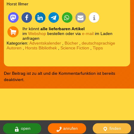
Horst Illmer
Ihr könnt
alle lieferbaren Artikel
im
Webshop
bestellen oder via
e-mail
im Laden
anfragen
Kategorien:
Adventskalender
,
Bücher
,
deutschsprachige
Autoren
,
Horsts Bibliothek
,
Science Fiction
,
Tipps
Der Beitrag ist zu alt und die Kommentarfunktion ist bereits
deaktiviert.
open
anrufen
finden
Das Theme comicnew basiert auf dem Theme comicdealer welches