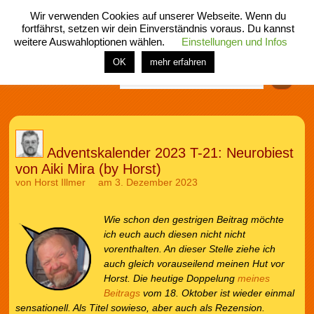
Wir verwenden Cookies auf unserer Webseite. Wenn du
fortfährst, setzen wir dein Einverständnis voraus. Du kannst
weitere Auswahloptionen wählen.
Einstellungen und Infos
menü
home
rubrik
buch
comic
spiel
fotos
shop
OK
mehr erfahren
Finden
Adventskalender 2023 T-21: Neurobiest
von Aiki Mira (by Horst)
von
Horst Illmer
am 3. Dezember 2023
Wie schon den gestrigen Beitrag möchte
ich euch auch diesen nicht nicht
vorenthalten. An dieser Stelle ziehe ich
auch gleich vorauseilend meinen Hut vor
Horst. Die heutige Doppelung
meines
Beitrags
vom 18. Oktober ist wieder einmal
sensationell. Als Titel sowieso, aber auch als Rezension.