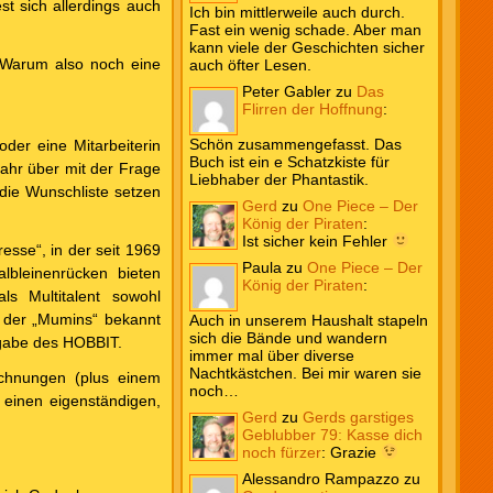
t sich allerdings auch
Ich bin mittlerweile auch durch.
Fast ein wenig schade. Aber man
kann viele der Geschichten sicher
. Warum also noch eine
auch öfter Lesen.
Peter Gabler
zu
Das
Flirren der Hoffnung
:
Schön zusammengefasst. Das
oder eine Mitarbeiterin
Buch ist ein e Schatzkiste für
Jahr über mit der Frage
Liebhaber der Phantastik.
die Wunschliste setzen
Gerd
zu
One Piece – Der
König der Piraten
:
Ist sicher kein Fehler
esse“, in der seit 1969
Paula
zu
One Piece – Der
lbleinenrücken bieten
König der Piraten
:
ls Multitalent sowohl
n der „Mumins“ bekannt
Auch in unserem Haushalt stapeln
sich die Bände und wandern
usgabe des HOBBIT.
immer mal über diverse
Nachtkästchen. Bei mir waren sie
ichnungen (plus einem
noch…
 einen eigenständigen,
Gerd
zu
Gerds garstiges
Geblubber 79: Kasse dich
noch fürzer
:
Grazie
Alessandro Rampazzo
zu