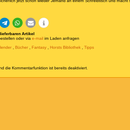
zt sicherlich jetzt schon wieder Jemand an einem Schreibtisch und mac
 lieferbaren Artikel
estellen oder via
e-mail
im Laden anfragen
lender
,
Bücher
,
Fantasy
,
Horsts Bibliothek
,
Tipps
und die Kommentarfunktion ist bereits deaktiviert.