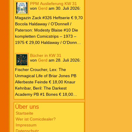
PPM Auslieferung KW 31
von
Gerd
am
30. Juli 2026
:
Magazin Zack #326 Heftserie € 9,70
Bocola Haldaway / O’Donnell /
Paterson: Modesty Blaise #10 Die
kompletten Comicstrips – 1973 –
1975 € 29,00 Haldaway / O’Donnell
/ Paterson: Modesty Blaise #9 Die
kompletten Comicstrips – 1972 –
Bücher in KW 31
von
Gerd
am
28. Juli 2026
:
1973 € 29,00 Knesebeck Hendrix,
John: Die Weltenerschaffer Die
Fischer Croucher, Lex: The
fantastische Freundschaft von C.S.
Unmagical Life of Briar Jones PB
Lewis & J.R.R. Tolkien € 30,00
Allerbeste Feinde € 18,00 Knaur
Weissblech Luba Wolfsschwanz #22
Kehribar, Beril: The Darkest
€ 4,90 Horror Schocker #81 € 4,90
Academy PB #1 Bones € 18,00
Lübbe Odette, Tessonja: Fair Isle
Über uns
Trilogie PB #3 To Spark a Fae War €
18,00 Bramble Hardcover Priest: Lie
Startseite
Wer ist Comicdealer?
Huo Jiao Chou HC #1 Drowning
Impressum
Sorrows in Raging Fire € 25,00
Datenschutz
Carlsen Davon, Isla: Blackened