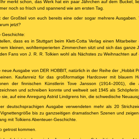
r merkt schon, das Werk hat ein paar Jährchen auf dem Buckel, lies
mmer noch so frisch und spannend wie am ersten Tag.
zt der Großteil von euch bereits eine oder sogar mehrere Ausgaben
rum jetzt?
e Geschichte:
ellen, dass es in Stuttgart beim Klett-Cotta Verlag einen Mitarbeiter 
 einem kleinen, wohltemperierten Zimmerchen sitzt und sich das ganze 
den Fans von J. R. R. Tolkien wohl als Nächstes zu Weihnachten auf 
e neue Ausgabe von DER HOBBIT, natürlich in der Reihe der „Hobbit Pr
einen. Kaufanreiz für das großformatige Hardcover mit blauem Ha
tionen der finnischen Künstlerin Tove Jansson (1914–2001), die a
zeichnen und schreiben konnte und weltweit seit 1945 als Schöpferi
rte sie, auf eine Anregung Astrid Lindgrens hin, die schwedische Neua
iner deutschsprachigen Ausgabe verwendeten mehr als 20 Strichze
 Vignettengröße bis zu ganzseitigen dramatischen Szenen und zeigen
ng mit Tolkiens Abenteuer-Geschichte.
o getrost kommen.