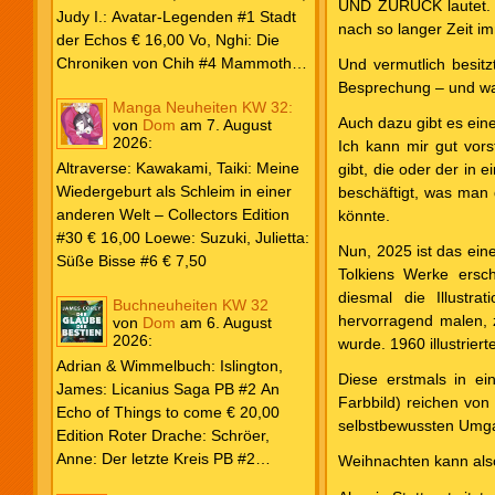
UND ZURÜCK lautet. Ih
Weiß & Blut #8 … und Gedärme €
Judy I.: Avatar-Legenden #1 Stadt
nach so langer Zeit i
26,00 Buscema, Sal / Dematteis, J.
der Echos € 16,00 Vo, Nghi: Die
M.: Spektakuläre Spider-Man – Die
Chroniken von Chih #4 Mammoths
Und vermutlich besit
Collection € 149,00 Avengers 2024
at the Gates € 15,00 Edition Roter
Besprechung – und wa
Manga Neuheiten KW 32:
#31 € 5,99 Spider-Man 2025 #9
Drache: Schröer, Anne: Der letzte
Auch dazu gibt es ein
von
Dom
am
7. August
Angriff der Aliens € 7,99
Kreis PB #2 Erwachen € 18,00
2026
:
Ich kann mir gut vorst
Grace O`Malley: Ciseau, Karolyn:
Altraverse: Kawakami, Taiki: Meine
gibt, die oder der in
Dragonblood Academy HC #2 …to
Wiedergeburt als Schleim in einer
beschäftigt, was man 
kill a Monster € 25,00 Heyne: Bähr,
anderen Welt – Collectors Edition
könnte.
Emily: Tainted Vows – Gods of New
#30 € 16,00 Loewe: Suzuki, Julietta:
Olympia PB € 17,00 Kim, Sophie:
Nun, 2025 ist das ein
Süße Bisse #6 € 7,50
Fate’s Thread-Reihe PB #2 Der Gott
Tolkiens Werke ersch
und der Geist € 17,00 Vonnegut,
diesmal die Illustra
Buchneuheiten KW 32
Kurt: Katzenwiege PB € 17,00
hervorragend malen, 
von
Dom
am
6. August
2026
:
Corey, James: The Captive’s War
wurde. 1960 illustrie
HC #2 Der Glaube der Bestien €
Adrian & Wimmelbuch: Islington,
Diese erstmals in e
24,00 Piper: Yang, Neon: Die letzte
James: Licanius Saga PB #2 An
Farbbild) reichen von
Tochter der Drachen PB € 18,00
Echo of Things to come € 20,00
selbstbewussten Umga
Edition Roter Drache: Schröer,
Anne: Der letzte Kreis PB #2
Weihnachten kann als
Erwachen € 18,00 Heyne: Herbert,