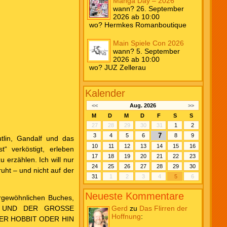
Manga Day – 2026
wann? 26. September
2026 ab 10:00
wo? Hermkes Romanboutique
Main Spiele Con 2026
wann? 5. September
2026 ab 10:00
wo? JUZ Zellerau
Kalender
<<
Aug. 2026
>>
M
D
M
D
F
S
S
27
28
29
30
31
1
2
7
3
4
5
6
8
9
tlin, Gandalf und das
10
11
12
13
14
15
16
“ verköstigt, erleben
17
18
19
20
21
22
23
 erzählen. Ich will nur
24
25
26
27
28
29
30
uht – und nicht auf der
31
1
2
3
4
5
6
Neueste Kommentare
ergewöhnlichen Buches,
BIT UND DER GROSSE
Gerd
zu
Das Flirren der
Hoffnung
:
g DER HOBBIT ODER HIN