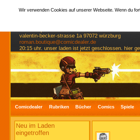
Wir verwenden Cookies auf unserer Webseite. Wenn du fortf
hermkes romanboutique
comics spiele bücher
valentin-becker-strasse 1a 97072 würzburg
roman.boutique@comicdealer.de
20:15 uhr. unser laden ist jetzt geschlossen. hier 
Comicdealer
Rubriken
Bücher
Comics
Spiele
Neu im Laden
eingetroffen