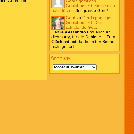
ht sich Gedanken …
Gerds garstiges
Geblubber 79: Kasse dich
noch fürzer
:
Sei grande Gerd!
Gerd
zu
Gerds garstiges
Geblubber 78: Der
schlafende Gott
:
Danke Alessandro und auch an
dich sorry, für die Dublette… Zum
Glück hattest du den alten Beitrag
nicht gehört…
Archive
Archive