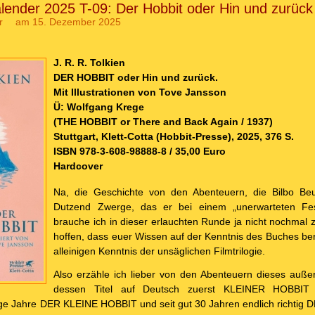
lender 2025 T-09: Der Hobbit oder Hin und zurück
r
am 15. Dezember 2025
J. R. R. Tolkien
DER HOBBIT oder Hin und zurück.
Mit Illustrationen von Tove Jansson
Ü: Wolfgang Krege
(THE HOBBIT or There and Back Again / 1937)
Stuttgart, Klett-Cotta (Hobbit-Presse), 2025, 376 S.
ISBN 978-3-608-98888-8 / 35,00 Euro
Hardcover
Na, die Geschichte von den Abenteuern, die Bilbo Beu
Dutzend Zwerge, das er bei einem „unerwarteten Fest
brauche ich in dieser erlauchten Runde ja nicht nochmal zu
hoffen, dass euer Wissen auf der Kenntnis des Buches ber
alleinigen Kenntnis der unsäglichen Filmtrilogie.
Also erzähle ich lieber von den Abenteuern dieses auß
dessen Titel auf Deutsch zuerst KLEINER HOB
e Jahre DER KLEINE HOBBIT und seit gut 30 Jahren endlich richti