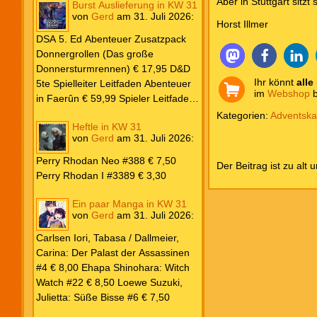
Aber in Stuttgart sit
Burst Auslieferung in KW 31
Frank: Der Pandora-Zyklus PB #1
von
Gerd
am
31. Juli 2026
:
Die Reise nach Pandora € 16,00
Horst Illmer
Corey, James: The Captive’s War
DSA 5. Ed Abenteuer Zusatzpack
HC #2 Der Glaube der Bestien €
Donnergrollen (Das große
24,00 Loewe: Suzuki, Julietta: Süße
Donnersturmrennen) € 17,95 D&D
Bisse #6 € 7,50
Ihr könnt
alle
5te Spielleiter Leitfaden Abenteuer
im
Webshop
b
in Faerûn € 59,99 Spieler Leitfaden
Helden von Faerûn € 49,99
Kategorien:
Adventska
Heftle in KW 31
von
Gerd
am
31. Juli 2026
:
Perry Rhodan Neo #388 € 7,50
Der Beitrag ist zu alt 
Perry Rhodan I #3389 € 3,30
Ein paar Manga in KW 31
von
Gerd
am
31. Juli 2026
:
Carlsen Iori, Tabasa / Dallmeier,
Carina: Der Palast der Assassinen
#4 € 8,00 Ehapa Shinohara: Witch
Watch #22 € 8,50 Loewe Suzuki,
Julietta: Süße Bisse #6 € 7,50