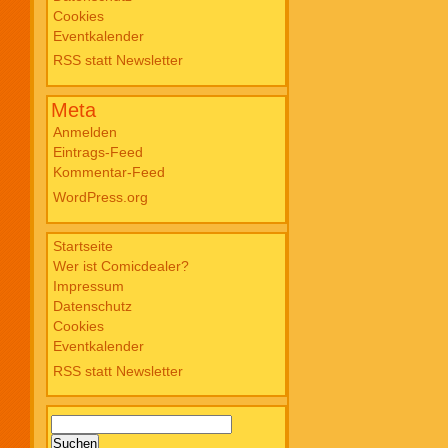
Cookies
Blade PB #3 Of Blackened Blood €
Eventkalender
18,00
RSS statt Newsletter
Meta
Anmelden
Eintrags-Feed
Kommentar-Feed
WordPress.org
Startseite
Wer ist Comicdealer?
Impressum
Datenschutz
Cookies
Eventkalender
RSS statt Newsletter
Suchen
nach: