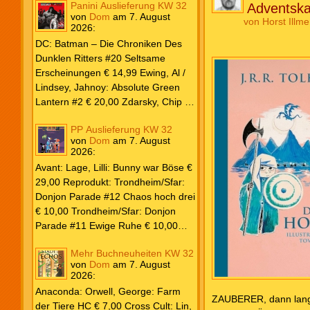
Panini Auslieferung KW 32
Adventska
von
Dom
am
7. August
von
Horst Illme
2026
:
DC: Batman – Die Chroniken Des
Dunklen Ritters #20 Seltsame
Erscheinungen € 14,99 Ewing, Al /
Lindsey, Jahnoy: Absolute Green
Lantern #2 € 20,00 Zdarsky, Chip /
Camuncoli, Guiseppe: Batman 2025
PP Auslieferung KW 32
Paperback #4 € 35,00 Watters, Dan;
von
Dom
am
7. August
Soy, Dexter: Nightwing 2024 #7 €
2026
:
20,00 Aaron, Jason / Sandoval,
Avant: Lage, Lilli: Bunny war Böse €
Rafa: Absolute Superman #5 € 9,99
29,00 Reprodukt: Trondheim/Sfar:
Marvel: Marvel Origins Collection
Donjon Parade #12 Chaos hoch drei
HC #74 Daredevil 7 € 14,99 Ewing,
€ 10,00 Trondheim/Sfar: Donjon
Al / Gomez, Carlos: Venom (2025)
Parade #11 Ewige Ruhe € 10,00
#3 € 20,00 Andrews, Kaare /
Larcenet, Manu: Alltägliche Kampf
Guggenheim, Marc: Spider-Man &
Mehr Buchneuheiten KW 32
Neuedition € 35,00 Zauberstern
Wolverine #3 € 9,99 North, Ryan /
von
Dom
am
7. August
Comics: Ben’s Bande #4 Aug 2026
2026
:
Carratu, Vincenzo: Hulk macht alles
€ 7,99 Phantom #10 Spezial € 7,99
kaputt! € 16,00 Ewing, Al / Walker,
Anaconda: Orwell, George: Farm
ZAUBERER, dann lang
Kevin / Various: Marvel – Schwarz
der Tiere HC € 7,00 Cross Cult: Lin,