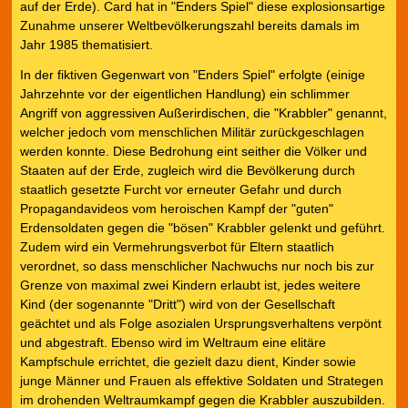
auf der Erde). Card hat in "Enders Spiel" diese explosionsartige
Zunahme unserer Weltbevölkerungszahl bereits damals im
Jahr 1985 thematisiert.
In der fiktiven Gegenwart von "Enders Spiel" erfolgte (einige
Jahrzehnte vor der eigentlichen Handlung) ein schlimmer
Angriff von aggressiven Außerirdischen, die "Krabbler" genannt,
welcher jedoch vom menschlichen Militär zurückgeschlagen
werden konnte. Diese Bedrohung eint seither die Völker und
Staaten auf der Erde, zugleich wird die Bevölkerung durch
staatlich gesetzte Furcht vor erneuter Gefahr und durch
Propagandavideos vom heroischen Kampf der "guten"
Erdensoldaten gegen die "bösen" Krabbler gelenkt und geführt.
Zudem wird ein Vermehrungsverbot für Eltern staatlich
verordnet, so dass menschlicher Nachwuchs nur noch bis zur
Grenze von maximal zwei Kindern erlaubt ist, jedes weitere
Kind (der sogenannte "Dritt") wird von der Gesellschaft
geächtet und als Folge asozialen Ursprungsverhaltens verpönt
und abgestraft. Ebenso wird im Weltraum eine elitäre
Kampfschule errichtet, die gezielt dazu dient, Kinder sowie
junge Männer und Frauen als effektive Soldaten und Strategen
im drohenden Weltraumkampf gegen die Krabbler auszubilden.