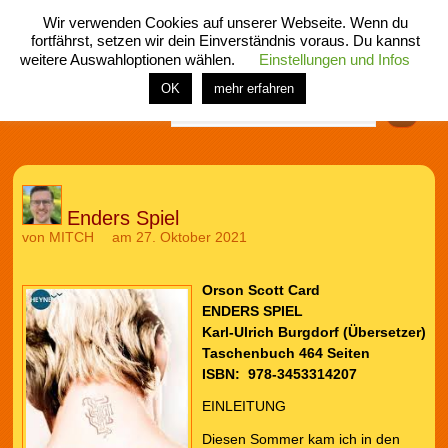
Wir verwenden Cookies auf unserer Webseite. Wenn du
fortfährst, setzen wir dein Einverständnis voraus. Du kannst
weitere Auswahloptionen wählen.
Einstellungen und Infos
menü
home
rubrik
buch
comic
spiel
fotos
shop
OK
mehr erfahren
Finden
Enders Spiel
von
MITCH
am 27. Oktober 2021
Orson Scott Card
ENDERS SPIEL
Karl-Ulrich Burgdorf (Übersetzer)
Taschenbuch 464 Seiten
ISBN: ‎ 978-3453314207
EINLEITUNG
Diesen Sommer kam ich in den