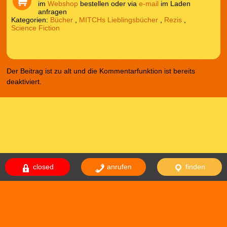
im
Webshop
bestellen oder via
e-mail
im Laden
anfragen
Kategorien:
Bücher
,
MITCHs Lieblingsbücher
,
Rezis
,
Science Fiction
Der Beitrag ist zu alt und die Kommentarfunktion ist bereits
deaktiviert.
closed
anrufen
finden
Das Theme comicnew basiert auf dem Theme comicdealer welches
basiert auf fallseason. Design von
NodeThirtyThree
|
WordPress
Themes
Impressum
Datenschutzerklärung