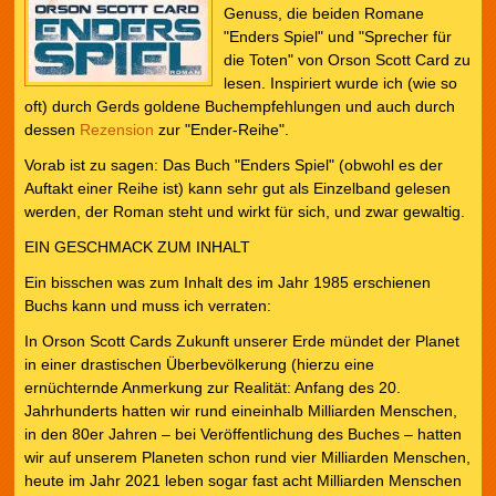
Genuss, die beiden Romane
"Enders Spiel" und "Sprecher für
die Toten" von Orson Scott Card zu
lesen. Inspiriert wurde ich (wie so
oft) durch Gerds goldene Buchempfehlungen und auch durch
dessen
Rezension
zur "Ender-Reihe".
Vorab ist zu sagen: Das Buch "Enders Spiel" (obwohl es der
Auftakt einer Reihe ist) kann sehr gut als Einzelband gelesen
werden, der Roman steht und wirkt für sich, und zwar gewaltig.
EIN GESCHMACK ZUM INHALT
Ein bisschen was zum Inhalt des im Jahr 1985 erschienen
Buchs kann und muss ich verraten:
In Orson Scott Cards Zukunft unserer Erde mündet der Planet
in einer drastischen Überbevölkerung (hierzu eine
ernüchternde Anmerkung zur Realität: Anfang des 20.
Jahrhunderts hatten wir rund eineinhalb Milliarden Menschen,
in den 80er Jahren – bei Veröffentlichung des Buches – hatten
wir auf unserem Planeten schon rund vier Milliarden Menschen,
heute im Jahr 2021 leben sogar fast acht Milliarden Menschen