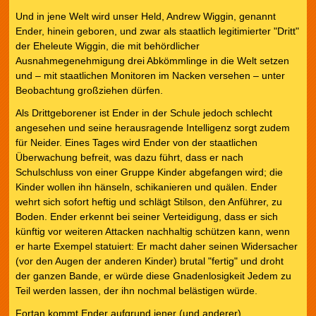
Und in jene Welt wird unser Held, Andrew Wiggin, genannt
Ender, hinein geboren, und zwar als staatlich legitimierter "Dritt"
der Eheleute Wiggin, die mit behördlicher
Ausnahmegenehmigung drei Abkömmlinge in die Welt setzen
und – mit staatlichen Monitoren im Nacken versehen – unter
Beobachtung großziehen dürfen.
Als Drittgeborener ist Ender in der Schule jedoch schlecht
angesehen und seine herausragende Intelligenz sorgt zudem
für Neider. Eines Tages wird Ender von der staatlichen
Überwachung befreit, was dazu führt, dass er nach
Schulschluss von einer Gruppe Kinder abgefangen wird; die
Kinder wollen ihn hänseln, schikanieren und quälen. Ender
wehrt sich sofort heftig und schlägt Stilson, den Anführer, zu
Boden. Ender erkennt bei seiner Verteidigung, dass er sich
künftig vor weiteren Attacken nachhaltig schützen kann, wenn
er harte Exempel statuiert: Er macht daher seinen Widersacher
(vor den Augen der anderen Kinder) brutal "fertig" und droht
der ganzen Bande, er würde diese Gnadenlosigkeit Jedem zu
Teil werden lassen, der ihn nochmal belästigen würde.
Fortan kommt Ender aufgrund jener (und anderer)