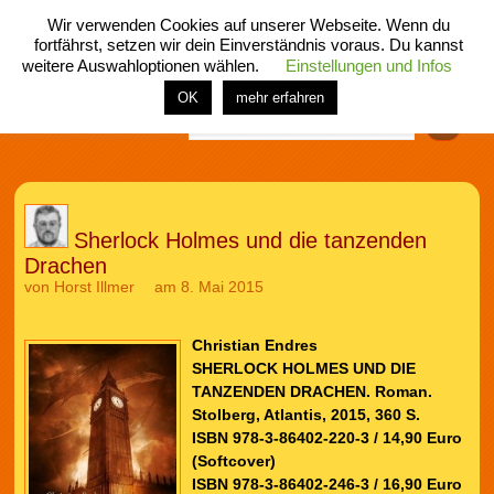
Wir verwenden Cookies auf unserer Webseite. Wenn du
fortfährst, setzen wir dein Einverständnis voraus. Du kannst
weitere Auswahloptionen wählen.
Einstellungen und Infos
menü
home
rubrik
buch
comic
spiel
fotos
shop
OK
mehr erfahren
Finden
Sherlock Holmes und die tanzenden
Drachen
von
Horst Illmer
am 8. Mai 2015
Christian Endres
SHERLOCK HOLMES UND DIE
TANZENDEN DRACHEN. Roman.
Stolberg, Atlantis, 2015, 360 S.
ISBN 978-3-86402-220-3 / 14,90 Euro
(Softcover)
ISBN 978-3-86402-246-3 / 16,90 Euro