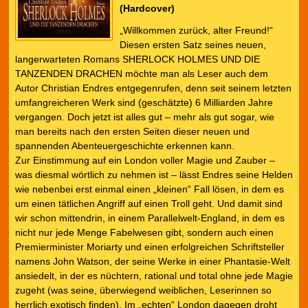
(Hardcover)
„Willkommen zurück, alter Freund!“
Diesen ersten Satz seines neuen,
langerwarteten Romans SHERLOCK HOLMES UND DIE
TANZENDEN DRACHEN möchte man als Leser auch dem
Autor Christian Endres entgegenrufen, denn seit seinem letzten
umfangreicheren Werk sind (geschätzte) 6 Milliarden Jahre
vergangen. Doch jetzt ist alles gut – mehr als gut sogar, wie
man bereits nach den ersten Seiten dieser neuen und
spannenden Abenteuergeschichte erkennen kann.
Zur Einstimmung auf ein London voller Magie und Zauber –
was diesmal wörtlich zu nehmen ist – lässt Endres seine Helden
wie nebenbei erst einmal einen „kleinen“ Fall lösen, in dem es
um einen tätlichen Angriff auf einen Troll geht. Und damit sind
wir schon mittendrin, in einem Parallelwelt-England, in dem es
nicht nur jede Menge Fabelwesen gibt, sondern auch einen
Premierminister Moriarty und einen erfolgreichen Schriftsteller
namens John Watson, der seine Werke in einer Phantasie-Welt
ansiedelt, in der es nüchtern, rational und total ohne jede Magie
zugeht (was seine, überwiegend weiblichen, Leserinnen so
herrlich exotisch finden). Im „echten“ London dagegen droht