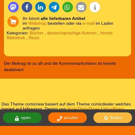
Ihr könnt
alle lieferbaren Artikel
im
Webshop
bestellen oder via
e-mail
im Laden
anfragen
Kategorien:
Bücher
,
deutschsprachige Autoren
,
Horsts
Bibliothek
,
Rezis
Der Beitrag ist zu alt und die Kommentarfunktion ist bereits
deaktiviert.
Das Theme comicnew basiert auf dem Theme comicdealer welches
basiert auf fallseason. Design von
NodeThirtyThree
|
WordPress
Themes
open
anrufen
finden
Impressum
Datenschutzerklärung