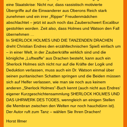
eine Staatskrise: Nicht nur, dass rassistisch motivierte
Übergriffe auf die Einwanderer aus Oberons Reich stark
zunehmen und ein irrer „Ripper“ Freudenmädchen
abschlachtet – jetzt ist auch noch das Zauberschwert Excalibur
gestohlen worden. Zeit also, dass Holmes und Watson den Fall
übernehmen …
In SHERLOCK HOLMES UND DIE TANZENDEN DRACHEN
dreht Christian Endres den erzähltechnischen Spieß einfach um
– in einer Welt, in der Zauberkräfte wirklich sind und die
königliche „Luftwaffe“ aus Drachen besteht, kann auch ein
Sherlock Holmes sich nicht nur auf die Kräfte der Logik und
Deduktion verlassen, muss auch ein Dr. Watson einmal über
seinen puritanischen Schatten springen und die Beiden müssen
sich auf Helfer verlassen, wie man sie noch aus keinem
anderen „Sherlock Holmes“-Buch kennt (auch nicht aus Endres‘
eigener Kurzgeschichtensammlung SHERLOCK HOLMES UND
DAS UHRWERK DES TODES, wenngleich an einigen Stellen
die Membran zwischen den Welten nur noch hauchdünn ist).
Der Autor ruft zum Tanz – wählen Sie Ihren Drachen!
Horst Illmer