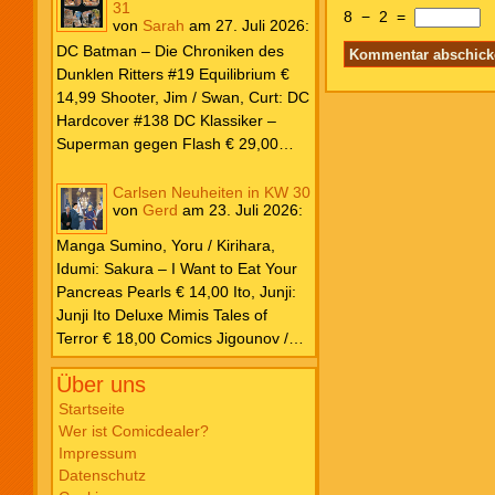
31
8
−
2
=
von
Sarah
am
27. Juli 2026
:
DC Batman – Die Chroniken des
Dunklen Ritters #19 Equilibrium €
14,99 Shooter, Jim / Swan, Curt: DC
Hardcover #138 DC Klassiker –
Superman gegen Flash € 29,00
Ilhan, Atagun / Wilson, G. Willow:
Poison Ivy #7 Kampf € 22,00
Carlsen Neuheiten in KW 30
von
Gerd
am
23. Juli 2026
:
Kennedy Johnson, Phillip /
Godlewski, Scott: Superman – Das
Manga Sumino, Yoru / Kirihara,
Buch von El € 20,00 Millar, Mark /
Idumi: Sakura – I Want to Eat Your
Porter, Howard: DC Must Have #12
Pancreas Pearls € 14,00 Ito, Junji:
Justice League – Der Turm zu Babel
Junji Ito Deluxe Mimis Tales of
€ 35,00 Snyder, Scott / Williams,
Terror € 18,00 Comics Jigounov /
Joshua / Fernandez, Javi: DC K.O.
Sente: Dreizehn XIII #30 So Help
#1 € 5,99 O’Neil, Dennis / Adams,
Über uns
Me God! € 12,00 Ibañez: Clever &
Neal: Batman Vintage Edition – Der
Smart Sonderband #29 Nimm das,
Startseite
Joker ist zurück! € 6,99 Justice
Wer ist Comicdealer?
Napoleon! € 12,00 Schulz: Peanuts
League Unlimited #10 € 5,99 Marvel
Impressum
für Kids #7 Kleine Decke, großes
Parker, Ethan S. / Bazaldua, Jan:
Datenschutz
Abenteuer € 16,00 Takano, Hisa:
Marvel Zombies 2026 – Splatter-