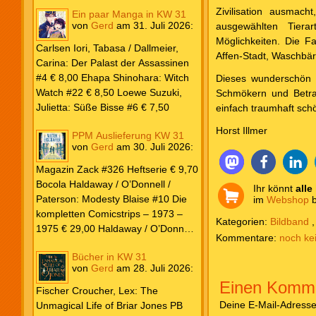
Zivilisation ausmac
Ein paar Manga in KW 31
von
Gerd
am
31. Juli 2026
:
ausgewählten Tiera
Möglichkeiten. Die Fa
Carlsen Iori, Tabasa / Dallmeier,
Affen-Stadt, Waschbär
Carina: Der Palast der Assassinen
#4 € 8,00 Ehapa Shinohara: Witch
Dieses wunderschön w
Watch #22 € 8,50 Loewe Suzuki,
Schmökern und Betra
Julietta: Süße Bisse #6 € 7,50
einfach traumhaft sch
Horst Illmer
PPM Auslieferung KW 31
von
Gerd
am
30. Juli 2026
:
Magazin Zack #326 Heftserie € 9,70
Bocola Haldaway / O’Donnell /
Ihr könnt
alle
Paterson: Modesty Blaise #10 Die
im
Webshop
b
kompletten Comicstrips – 1973 –
Kategorien:
Bildband
1975 € 29,00 Haldaway / O’Donnell
noch ke
/ Paterson: Modesty Blaise #9 Die
Bücher in KW 31
kompletten Comicstrips – 1972 –
von
Gerd
am
28. Juli 2026
:
1973 € 29,00 Knesebeck Hendrix,
Einen Komme
John: Die Weltenerschaffer Die
Fischer Croucher, Lex: The
fantastische Freundschaft von C.S.
Deine E-Mail-Adresse w
Unmagical Life of Briar Jones PB