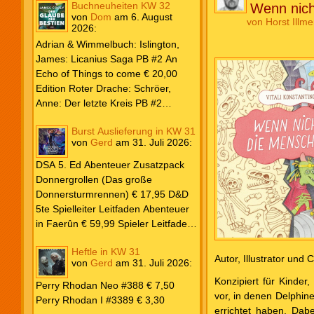
Buchneuheiten KW 32
Wenn nich
von
Dom
am
6. August
von
Horst Illme
2026
:
Adrian & Wimmelbuch: Islington,
James: Licanius Saga PB #2 An
Echo of Things to come € 20,00
Edition Roter Drache: Schröer,
Anne: Der letzte Kreis PB #2
Erwachen € 18,00 Heyne: Herbert,
Burst Auslieferung in KW 31
Frank: Der Pandora-Zyklus PB #1
von
Gerd
am
31. Juli 2026
:
Die Reise nach Pandora € 16,00
Corey, James: The Captive’s War
DSA 5. Ed Abenteuer Zusatzpack
HC #2 Der Glaube der Bestien €
Donnergrollen (Das große
24,00 Loewe: Suzuki, Julietta: Süße
Donnersturmrennen) € 17,95 D&D
Bisse #6 € 7,50
5te Spielleiter Leitfaden Abenteuer
in Faerûn € 59,99 Spieler Leitfaden
Helden von Faerûn € 49,99
Heftle in KW 31
Autor, Illustrator und
von
Gerd
am
31. Juli 2026
:
Konzipiert für Kinder
Perry Rhodan Neo #388 € 7,50
vor, in denen Delphine
Perry Rhodan I #3389 € 3,30
errichtet haben. Dab