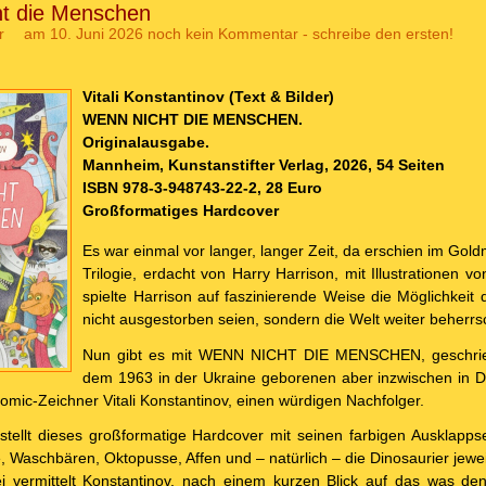
t die Menschen
r
am 10. Juni 2026
noch kein Kommentar - schreibe den ersten!
Vitali Konstantinov (Text & Bilder)
WENN NICHT DIE MENSCHEN.
Originalausgabe.
Mannheim, Kunstanstifter Verlag, 2026, 54 Seiten
ISBN 978-3-948743-22-2, 28 Euro
Großformatiges Hardcover
Es war einmal vor langer, langer Zeit, da erschien im Go
Trilogie, erdacht von Harry Harrison, mit Illustrationen v
spielte Harrison auf faszinierende Weise die Möglichkeit 
nicht ausgestorben seien, sondern die Welt weiter beherrs
Nun gibt es mit WENN NICHT DIE MENSCHEN, geschriebe
dem 1963 in der Ukraine geborenen aber inzwischen in 
 Comic-Zeichner Vitali Konstantinov, einen würdigen Nachfolger.
, stellt dieses großformatige Hardcover mit seinen farbigen Ausklapps
, Waschbären, Oktopusse, Affen und – natürlich – die Dinosaurier jeweil
ei vermittelt Konstantinov, nach einem kurzen Blick auf das was d