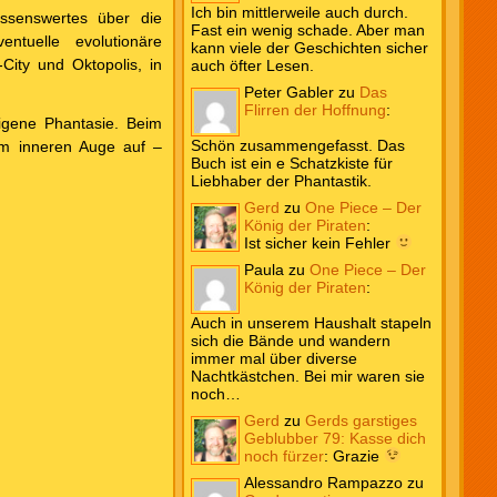
Ich bin mittlerweile auch durch.
issenswertes über die
Fast ein wenig schade. Aber man
ntuelle evolutionäre
kann viele der Geschichten sicher
City und Oktopolis, in
auch öfter Lesen.
Peter Gabler
zu
Das
Flirren der Hoffnung
:
igene Phantasie. Beim
Schön zusammengefasst. Das
m inneren Auge auf –
Buch ist ein e Schatzkiste für
Liebhaber der Phantastik.
Gerd
zu
One Piece – Der
König der Piraten
:
Ist sicher kein Fehler
Paula
zu
One Piece – Der
König der Piraten
:
Auch in unserem Haushalt stapeln
sich die Bände und wandern
immer mal über diverse
Nachtkästchen. Bei mir waren sie
noch…
Gerd
zu
Gerds garstiges
Geblubber 79: Kasse dich
noch fürzer
:
Grazie
Alessandro Rampazzo
zu