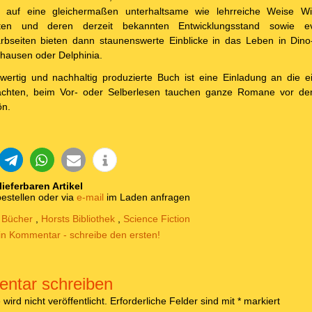
ht, auf eine gleichermaßen unterhaltsame wie lehrreiche Weise W
rten und deren derzeit bekannten Entwicklungsstand sowie eve
rbseiten bieten dann staunenswerte Einblicke in das Leben in Dino-
hausen oder Delphinia.
ertig und nachhaltig produzierte Buch ist eine Einladung an die e
chten, beim Vor- oder Selberlesen tauchen ganze Romane vor de
ön.
 lieferbaren Artikel
estellen oder via
e-mail
im Laden anfragen
,
Bücher
,
Horsts Bibliothek
,
Science Fiction
in Kommentar - schreibe den ersten!
ntar schreiben
ird nicht veröffentlicht.
Erforderliche Felder sind mit
*
markiert