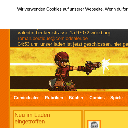
Wir verwenden Cookies auf unserer Webseite. Wenn du fortf
hermkes romanboutique
comics spiele bücher
valentin-becker-strasse 1a 97072 würzburg
roman.boutique@comicdealer.de
04:53 uhr. unser laden ist jetzt geschlossen. hier 
Comicdealer
Rubriken
Bücher
Comics
Spiele
Neu im Laden
eingetroffen