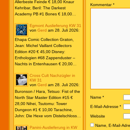
Lewis & J.R.R. Tolkien € 30,00
Allerbeste Feinde € 18,00 Knaur
Kommentar
*
Weissblech Luba Wolfsschwanz #22
Kehribar, Beril: The Darkest
€ 4,90 Horror Schocker #81 € 4,90
Academy PB #1 Bones € 18,00
Lübbe Odette, Tessonja: Fair Isle
Egmont Auslieferung KW 31
Trilogie PB #3 To Spark a Fae War €
von
Gerd
am
28. Juli 2026
:
18,00 Bramble Hardcover Priest: Lie
Huo Jiao Chou HC #1 Drowning
Ehapa Comic Collection Graton,
Sorrows in Raging Fire € 25,00
Jean: Michel Vaillant Collectors
Carlsen Davon, Isla: Blackened
Edition #20 € 45,00 Disney:
Blade PB #3 Of Blackened Blood €
Enthologien #68 Zappenduster –
18,00
Nachts in Entenhausen € 20,00
Egmont Manga Inoue, Takehiko:
Cross Cult Nachzügler in
Vagabond Master Edition #12 €
KW 31
24,00 Inagaki / Murata: Eyeshield
von
Gerd
am
28. Juli 2026
:
21 #18-19 Doppelband € 17,00
Buronson / Hara, Tetsuo: Fist of the
Fujimoto: Chainsaw Man #22 € 8,50
Name
*
North Star Master Edition #15 €
Aoyama: Detektiv Conan #108 €
28,00 Nihei, Tsutomu: Tower
8,00 Eichinger, Daniel: Oventroja
E-Mail-Adresse
*
Dungeon #1 € 10,00 Tarachine,
(Fortsetzung von Jovantore) €
John: Die Hexe vom Distelschloss
Website
22,00 Iwatobi: Herr Unsichtbar und
#3 € 10,00
seine zukünftige Frau #3 € 14,00
Name, E-Mail-Adre
Panini-Auslieferung in KW