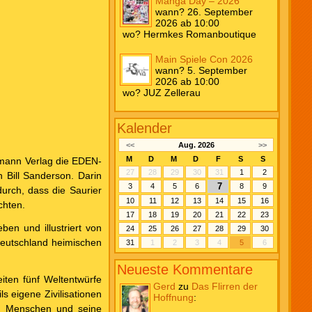
Manga Day – 2026
wann? 26. September
2026 ab 10:00
wo? Hermkes Romanboutique
Main Spiele Con 2026
wann? 5. September
2026 ab 10:00
wo? JUZ Zellerau
Kalender
<<
Aug. 2026
>>
M
D
M
D
F
S
S
ldmann Verlag die EDEN-
27
28
29
30
31
1
2
on Bill Sanderson. Darin
7
3
4
5
6
8
9
durch, dass die Saurier
10
11
12
13
14
15
16
chten.
17
18
19
20
21
22
23
n und illustriert von
24
25
26
27
28
29
30
Deutschland heimischen
31
1
2
3
4
5
6
Neueste Kommentare
eiten fünf Weltentwürfe
Gerd
zu
Das Flirren der
s eigene Zivilisationen
Hoffnung
:
en Menschen und seine