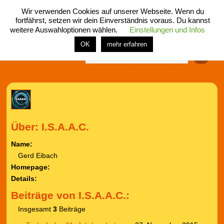
Wir verwenden Cookies auf unserer Webseite. Wenn du
fortfährst, setzen wir dein Einverständnis voraus. Du kannst
weitere Auswahloptionen wählen.
Einstellungen und Infos
menü
home
rubrik
buch
comic
spiel
fotos
shop
OK
mehr erfahren
Finden
Über: I.S.A.A.C.
Name:
Gerd Eibach
Homepage:
Details:
Beiträge von I.S.A.A.C.:
Insgesamt
3
Beiträge