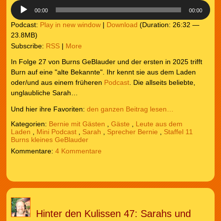
00:00
00:00
Podcast:
Play in new window
|
Download
(Duration: 26:32 —
23.8MB)
Subscribe:
RSS
|
More
In Folge 27 von Burns GeBlauder und der ersten in 2025 trifft
Burn auf eine "alte Bekannte". Ihr kennt sie aus dem Laden
oder/und aus einem früheren
Podcast
. Die allseits beliebte,
unglaubliche Sarah…
Und hier ihre Favoriten:
den ganzen Beitrag lesen…
Kategorien:
Bernie mit Gästen
,
Gäste
,
Leute aus dem
Laden
,
Mini Podcast
,
Sarah
,
Sprecher Bernie
,
Staffel 11
Burns kleines GeBlauder
4 Kommentare
Hinter den Kulissen 47: Sarahs und