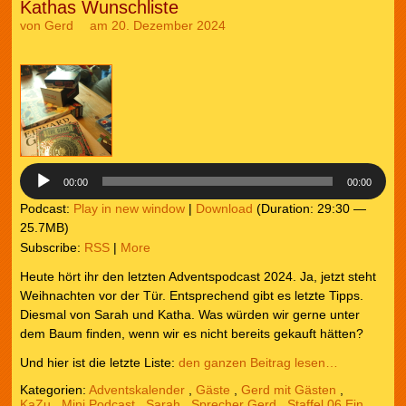
Kathas Wunschliste
von
Gerd
am 20. Dezember 2024
Audio-
Player
00:00
00:00
Podcast:
Play in new window
|
Download
(Duration: 29:30 —
25.7MB)
Subscribe:
RSS
|
More
Heute hört ihr den letzten Adventspodcast 2024. Ja, jetzt steht
Weihnachten vor der Tür. Entsprechend gibt es letzte Tipps.
Diesmal von Sarah und Katha. Was würden wir gerne unter
dem Baum finden, wenn wir es nicht bereits gekauft hätten?
Und hier ist die letzte Liste:
den ganzen Beitrag lesen…
Kategorien:
Adventskalender
,
Gäste
,
Gerd mit Gästen
,
KaZu
,
Mini Podcast
,
Sarah
,
Sprecher Gerd
,
Staffel 06 Ein