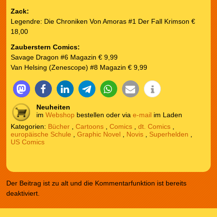
Zack:
Legendre: Die Chroniken Von Amoras #1 Der Fall Krimson €
18,00
Zauberstern Comics:
Savage Dragon #6 Magazin € 9,99
Van Helsing (Zenescope) #8 Magazin € 9,99
Neuheiten
im
Webshop
bestellen oder via
e-mail
im Laden
Kategorien:
Bücher
,
Cartoons
,
Comics
,
dt. Comics
,
europäische Schule
,
Graphic Novel
,
Novis
,
Superhelden
,
US Comics
Der Beitrag ist zu alt und die Kommentarfunktion ist bereits
deaktiviert.