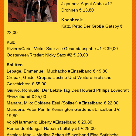
Jigounov: Agent Alpha #17
Drohnen € 13,80
Knesbeck:
Katz, Pete: Der Große Gatsby €
22,00
Kult:
Riviere/Carin: Victor Sackville Gesamtausgabe #1 € 39,00
Oosterveer/Ritstier: Nicky Saxx #2 € 20,00
Splitter:
Lepage, Emmanuel: Muchacho #Einzelband € 49,80
Crepax, Guido: Crepax: Justine Und Weitere Erotische
Geschichten € 55,00
Giulivo, Romuald: Der Letzte Tag Des Howard Phillips Lovecraft
#Einzelband € 25,00
Manara, Milo: Goldene Esel (Splitter) #Einzelband € 22,00
Munuera: Peter Pan In Kensington Gardens #Einzelband €
19,80
Voloj/Hartmann: Liberty #Einzelband € 29,80
Remender/Bengal: Napalm Lullaby #1 € 25,00
Astalos: Mad – Madige Zeiten #Einzelband Eine Satirische