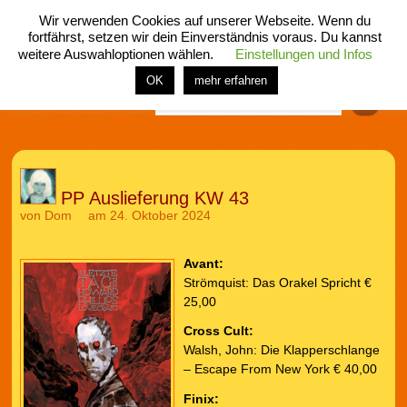
Wir verwenden Cookies auf unserer Webseite. Wenn du
fortfährst, setzen wir dein Einverständnis voraus. Du kannst
weitere Auswahloptionen wählen.
Einstellungen und Infos
menü
home
rubrik
buch
comic
spiel
fotos
shop
OK
mehr erfahren
Finden
PP Auslieferung KW 43
von
Dom
am 24. Oktober 2024
Avant:
Strömquist: Das Orakel Spricht €
25,00
Cross Cult:
Walsh, John: Die Klapperschlange
– Escape From New York € 40,00
Finix: