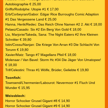
Autobiographie € 25,00
Griffo/Rodolphe: Utopie #1 € 17,00
Erb/Corbeyran/Gabor: Edgar Rice Burroughs Comic Adaption
#1 Das Vergessene Land € 25,00
Hanna, Herik/Redec: Das Reich Ohne Namen #2 2. Akt € 18,00
Pelaez/Casado: Six #2 Ein Berg Von Gold € 18,00
Liu, Marjorie/Takeda, Sana: The Night Eaters #2 Ihre Kleinen
Schnitter € 39,80
Istin/Cossu/Nanjan: Die Kriege Von Arran #3 Die Schlacht Von
Torunn € 19,80
Xavier/Matz: Tango #7 Magellans Pfeil € 18,00
Molenaar / Van Bavel: Storm Hc #34 Die Jäger Von Umatopee!
€ 18,00
Trif/Celestini: Thrax #1 Wölfe, Brüder, Geliebte € 19,80
Toonfish:
Townsend/L’hermenier/Labourot: Nevermoor #1 Fluch Und
Wunder € 15,95
Weissblech:
Horror Schocker Grusel Gigant #8 € 14,90
Horror Schocker Grusel Gigant #9 € 14,90