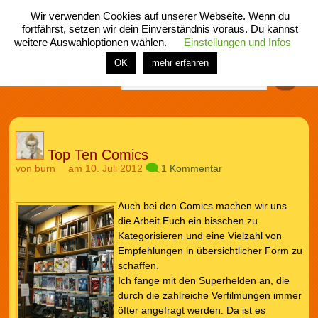
Wir verwenden Cookies auf unserer Webseite. Wenn du
fortfährst, setzen wir dein Einverständnis voraus. Du kannst
weitere Auswahloptionen wählen.
Einstellungen und Infos
menü
home
rubrik
buch
comic
spiel
fotos
shop
OK
mehr erfahren
Finden
Top Ten Comics
von
burn
am 10. Juli 2012
1 Kommentar
Auch bei den Comics machen wir uns
die Arbeit Euch ein bisschen zu
Kategorisieren und eine Vielzahl von
Empfehlungen in übersichtlicher Form zu
schaffen.
Ich fange mit den Superhelden an, die
durch die zahlreiche Verfilmungen immer
öfter angefragt werden. Da ist es