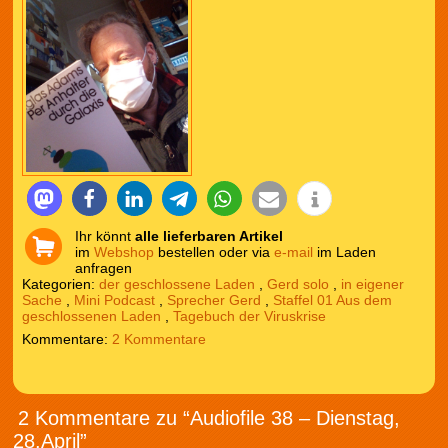
Ihr könnt
alle lieferbaren Artikel
im
Webshop
bestellen oder via
e-mail
im Laden
anfragen
Kategorien:
der geschlossene Laden
,
Gerd solo
,
in eigener
Sache
,
Mini Podcast
,
Sprecher Gerd
,
Staffel 01 Aus dem
geschlossenen Laden
,
Tagebuch der Viruskrise
2 Kommentare
2 Kommentare zu “Audiofile 38 – Dienstag,
28.April”