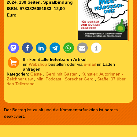
2024, 138 Seiten, Spiralbindung
ISBN: 9783826091933, 12,00
Euro
Ihr könnt
alle lieferbaren Artikel
im
Webshop
bestellen oder via
e-mail
im Laden
anfragen
Kategorien:
Gäste
,
Gerd mit Gästen
,
Künstler: Autorinnen -
Zeichner usw
,
Mini Podcast
,
Sprecher Gerd
,
Staffel 07 über
den Tellerrand
Der Beitrag ist zu alt und die Kommentarfunktion ist bereits
deaktiviert.