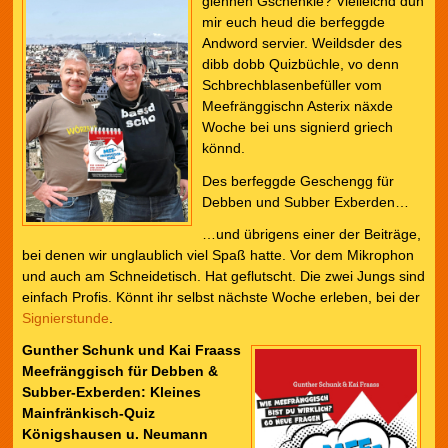
glennen Gschenkle? Vielleichd dun
mir euch heud die berfeggde
Andword servier. Weildsder des
dibb dobb Quizbüchle, vo denn
Schbrechblasenbefüller vom
Meefränggischn Asterix näxde
Woche bei uns signierd griech
könnd.
Des berfeggde Geschengg für
Debben und Subber Exberden…
…und übrigens einer der Beiträge,
bei denen wir unglaublich viel Spaß hatte. Vor dem Mikrophon
und auch am Schneidetisch. Hat geflutscht. Die zwei Jungs sind
einfach Profis. Könnt ihr selbst nächste Woche erleben, bei der
Signierstunde
.
Gunther Schunk und Kai Fraass
Meefränggisch für Debben &
Subber-Exberden: Kleines
Mainfränkisch-Quiz
Königshausen u. Neumann