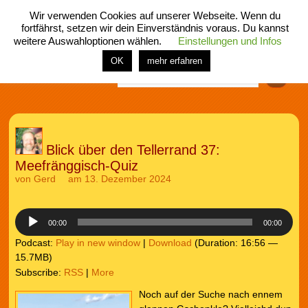
Wir verwenden Cookies auf unserer Webseite. Wenn du
fortfährst, setzen wir dein Einverständnis voraus. Du kannst
weitere Auswahloptionen wählen.
Einstellungen und Infos
menü
home
rubrik
buch
comic
spiel
fotos
shop
OK
mehr erfahren
Finden
Blick über den Tellerrand 37:
Meefränggisch-Quiz
von
Gerd
am 13. Dezember 2024
Audio-
Player
00:00
00:00
Podcast:
Play in new window
|
Download
(Duration: 16:56 —
15.7MB)
Subscribe:
RSS
|
More
Noch auf der Suche nach ennem