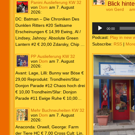
Panini Auslieferung KW 32
Blick hint
von
Dom
am
7. August
von
Gerd
am
2026
:
DC: Batman – Die Chroniken Des
Audio-
Dunklen Ritters #20 Seltsame
Player
00:00
Erscheinungen € 14,99 Ewing, Al /
Podcast:
Play in new 
Lindsey, Jahnoy: Absolute Green
Subscribe:
RSS
|
Mor
Lantern #2 € 20,00 Zdarsky, Chip /
Camuncoli, Guiseppe: Batman 2025
PP Auslieferung KW 32
Paperback #4 € 35,00 Watters, Dan;
von
Dom
am
7. August
Soy, Dexter: Nightwing 2024 #7 €
2026
:
20,00 Aaron, Jason / Sandoval,
Avant: Lage, Lilli: Bunny war Böse €
Rafa: Absolute Superman #5 € 9,99
29,00 Reprodukt: Trondheim/Sfar:
Marvel: Marvel Origins Collection
Donjon Parade #12 Chaos hoch drei
HC #74 Daredevil 7 € 14,99 Ewing,
€ 10,00 Trondheim/Sfar: Donjon
Al / Gomez, Carlos: Venom (2025)
Parade #11 Ewige Ruhe € 10,00
#3 € 20,00 Andrews, Kaare /
Larcenet, Manu: Alltägliche Kampf
Guggenheim, Marc: Spider-Man &
Mehr Buchneuheiten KW 32
Neuedition € 35,00 Zauberstern
Wolverine #3 € 9,99 North, Ryan /
von
Dom
am
7. August
Comics: Ben’s Bande #4 Aug 2026
2026
:
Carratu, Vincenzo: Hulk macht alles
€ 7,99 Phantom #10 Spezial € 7,99
kaputt! € 16,00 Ewing, Al / Walker,
Anaconda: Orwell, George: Farm
Kevin / Various: Marvel – Schwarz
der Tiere HC € 7,00 Cross Cult: Lin,