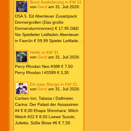
Burst Auslieferung in KW 31
Frank: Der Pandora-Zyklus PB #1
von
Gerd
am
31. Juli 2026
:
Die Reise nach Pandora € 16,00
Corey, James: The Captive’s War
DSA 5. Ed Abenteuer Zusatzpack
HC #2 Der Glaube der Bestien €
Donnergrollen (Das große
24,00 Loewe: Suzuki, Julietta: Süße
Donnersturmrennen) € 17,95 D&D
Bisse #6 € 7,50
5te Spielleiter Leitfaden Abenteuer
in Faerûn € 59,99 Spieler Leitfaden
Helden von Faerûn € 49,99
Heftle in KW 31
von
Gerd
am
31. Juli 2026
:
Perry Rhodan Neo #388 € 7,50
Perry Rhodan I #3389 € 3,30
Ein paar Manga in KW 31
von
Gerd
am
31. Juli 2026
:
Carlsen Iori, Tabasa / Dallmeier,
Carina: Der Palast der Assassinen
#4 € 8,00 Ehapa Shinohara: Witch
Watch #22 € 8,50 Loewe Suzuki,
Julietta: Süße Bisse #6 € 7,50