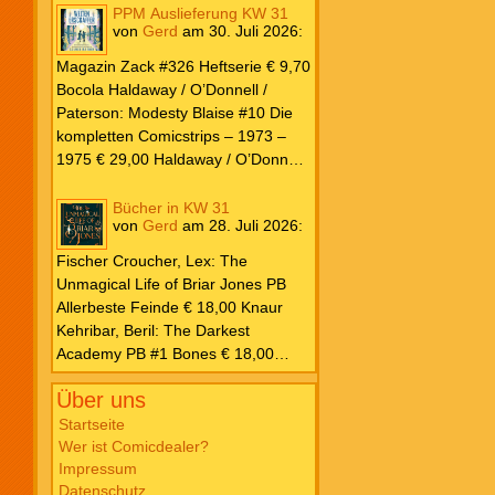
PPM Auslieferung KW 31
von
Gerd
am
30. Juli 2026
:
Magazin Zack #326 Heftserie € 9,70
Bocola Haldaway / O’Donnell /
Paterson: Modesty Blaise #10 Die
kompletten Comicstrips – 1973 –
1975 € 29,00 Haldaway / O’Donnell
/ Paterson: Modesty Blaise #9 Die
kompletten Comicstrips – 1972 –
Bücher in KW 31
von
Gerd
am
28. Juli 2026
:
1973 € 29,00 Knesebeck Hendrix,
John: Die Weltenerschaffer Die
Fischer Croucher, Lex: The
fantastische Freundschaft von C.S.
Unmagical Life of Briar Jones PB
Lewis & J.R.R. Tolkien € 30,00
Allerbeste Feinde € 18,00 Knaur
Weissblech Luba Wolfsschwanz #22
Kehribar, Beril: The Darkest
€ 4,90 Horror Schocker #81 € 4,90
Academy PB #1 Bones € 18,00
Lübbe Odette, Tessonja: Fair Isle
Über uns
Trilogie PB #3 To Spark a Fae War €
18,00 Bramble Hardcover Priest: Lie
Startseite
Wer ist Comicdealer?
Huo Jiao Chou HC #1 Drowning
Impressum
Sorrows in Raging Fire € 25,00
Datenschutz
Carlsen Davon, Isla: Blackened