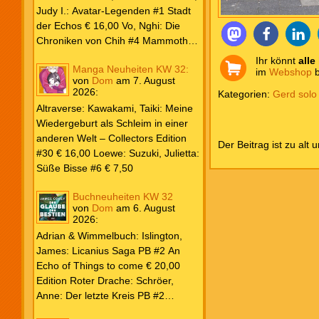
Weiß & Blut #8 … und Gedärme €
Judy I.: Avatar-Legenden #1 Stadt
26,00 Buscema, Sal / Dematteis, J.
der Echos € 16,00 Vo, Nghi: Die
M.: Spektakuläre Spider-Man – Die
Chroniken von Chih #4 Mammoths
Collection € 149,00 Avengers 2024
at the Gates € 15,00 Edition Roter
Ihr könnt
alle
Manga Neuheiten KW 32:
#31 € 5,99 Spider-Man 2025 #9
Drache: Schröer, Anne: Der letzte
im
Webshop
b
von
Dom
am
7. August
Angriff der Aliens € 7,99
Kreis PB #2 Erwachen € 18,00
2026
:
Kategorien:
Gerd solo
Grace O`Malley: Ciseau, Karolyn:
Altraverse: Kawakami, Taiki: Meine
Dragonblood Academy HC #2 …to
Wiedergeburt als Schleim in einer
kill a Monster € 25,00 Heyne: Bähr,
anderen Welt – Collectors Edition
Der Beitrag ist zu alt 
Emily: Tainted Vows – Gods of New
#30 € 16,00 Loewe: Suzuki, Julietta:
Olympia PB € 17,00 Kim, Sophie:
Süße Bisse #6 € 7,50
Fate’s Thread-Reihe PB #2 Der Gott
und der Geist € 17,00 Vonnegut,
Buchneuheiten KW 32
Kurt: Katzenwiege PB € 17,00
von
Dom
am
6. August
2026
:
Corey, James: The Captive’s War
HC #2 Der Glaube der Bestien €
Adrian & Wimmelbuch: Islington,
24,00 Piper: Yang, Neon: Die letzte
James: Licanius Saga PB #2 An
Tochter der Drachen PB € 18,00
Echo of Things to come € 20,00
Edition Roter Drache: Schröer,
Anne: Der letzte Kreis PB #2
Erwachen € 18,00 Heyne: Herbert,