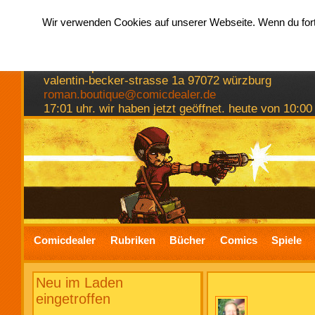
Wir verwenden Cookies auf unserer Webseite. Wenn du fortf
hermkes romanboutique
comics spiele bücher
valentin-becker-strasse 1a 97072 würzburg
roman.boutique@comicdealer.de
17:01 uhr. wir haben jetzt geöffnet. heute von 10:00
Comicdealer
Rubriken
Bücher
Comics
Spiele
Neu im Laden
eingetroffen