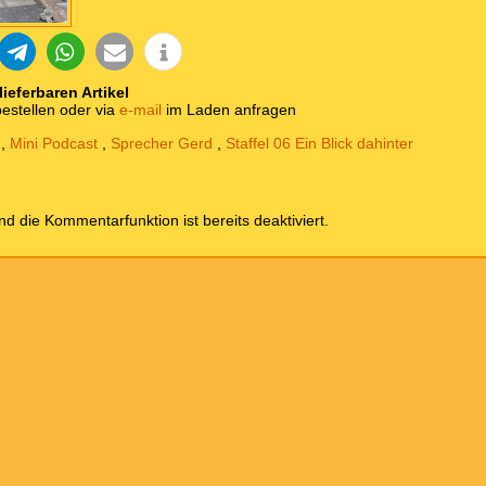
 lieferbaren Artikel
estellen oder via
e-mail
im Laden anfragen
,
Mini Podcast
,
Sprecher Gerd
,
Staffel 06 Ein Blick dahinter
und die Kommentarfunktion ist bereits deaktiviert.