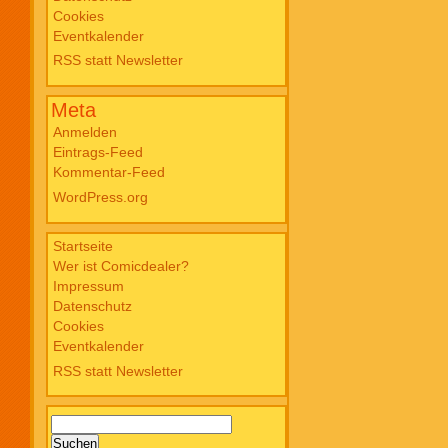
Cookies
Blade PB #3 Of Blackened Blood €
Eventkalender
18,00
RSS statt Newsletter
Meta
Anmelden
Eintrags-Feed
Kommentar-Feed
WordPress.org
Startseite
Wer ist Comicdealer?
Impressum
Datenschutz
Cookies
Eventkalender
RSS statt Newsletter
Suchen
nach: