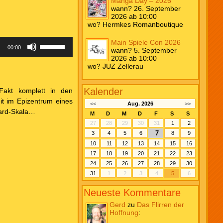
Manga Day – 2026
wann? 26. September
2026 ab 10:00
wo? Hermkes Romanboutique
Pfeiltasten
Main Spiele Con 2026
00:00
Hoch/Runter
wann? 5. September
benutzen,
2026 ab 10:00
um
wo? JUZ Zellerau
die
Lautstärke
zu
Kalender
Fakt komplett in den
regeln.
it im Epizentrum eines
<<
Aug. 2026
>>
hard-Skala…
M
D
M
D
F
S
S
27
28
29
30
31
1
2
7
3
4
5
6
8
9
10
11
12
13
14
15
16
17
18
19
20
21
22
23
24
25
26
27
28
29
30
31
1
2
3
4
5
6
Neueste Kommentare
Gerd
zu
Das Flirren der
Hoffnung
: