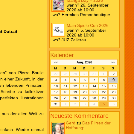
Manga Day – 2026
wann? 26. September
2026 ab 10:00
wo? Hermkes Romanboutique
Main Spiele Con 2026
wann? 5. September
t Dutrait
2026 ab 10:00
wo? JUZ Zellerau
Kalender
<<
Aug. 2026
>>
M
D
M
D
F
S
S
en" von Pierre Boulle
27
28
29
30
31
1
2
n einer Zukunft, in der
9
3
4
5
6
7
8
en lebenden Primaten,
10
11
12
13
14
15
16
chritte zu kollektiver
17
18
19
20
21
22
23
perfekten Illustrationen
24
25
26
27
28
29
30
31
1
2
3
4
5
6
 aus der alten Welt zu
Neueste Kommentare
Gerd
zu
Das Flirren der
Hoffnung
:
 einfach. Wieder einmal