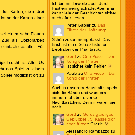
Ich bin mittlerweile auch durch.
Fast ein wenig schade. Aber man
den Karten, die in drei
kann viele der Geschichten sicher
rdnung der Karten einer
auch öfter Lesen.
Peter Gabler
zu
Das
Flirren der Hoffnung
:
iel einen sehr Flotten
Schön zusammengefasst. Das
 Zug als Doktorarbeit
Buch ist ein e Schatzkiste für
r einfach gestaltet. Für
Liebhaber der Phantastik.
Gerd
zu
One Piece – Der
König der Piraten
:
el sucht, ist After Us
Ist sicher kein Fehler
cht das Spiel zu einem
Paula
zu
One Piece – Der
Spiele möglichst oft zu
König der Piraten
:
Auch in unserem Haushalt stapeln
sich die Bände und wandern
immer mal über diverse
Nachtkästchen. Bei mir waren sie
noch…
Gerd
zu
Gerds garstiges
Geblubber 79: Kasse dich
noch fürzer
:
Grazie
Alessandro Rampazzo
zu