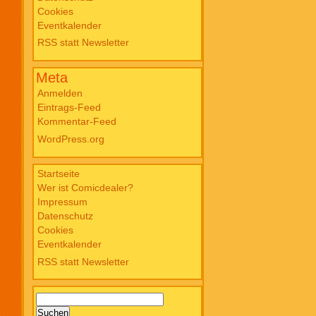
Cookies
Blade PB #3 Of Blackened Blood €
Eventkalender
18,00
RSS statt Newsletter
Meta
Anmelden
Eintrags-Feed
Kommentar-Feed
WordPress.org
Startseite
Wer ist Comicdealer?
Impressum
Datenschutz
Cookies
Eventkalender
RSS statt Newsletter
Suchen
nach: