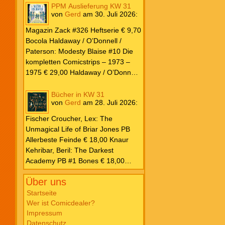
PPM Auslieferung KW 31
von
Gerd
am
30. Juli 2026
:
Magazin Zack #326 Heftserie € 9,70
Bocola Haldaway / O’Donnell /
Paterson: Modesty Blaise #10 Die
kompletten Comicstrips – 1973 –
1975 € 29,00 Haldaway / O’Donnell
/ Paterson: Modesty Blaise #9 Die
kompletten Comicstrips – 1972 –
Bücher in KW 31
von
Gerd
am
28. Juli 2026
:
1973 € 29,00 Knesebeck Hendrix,
John: Die Weltenerschaffer Die
Fischer Croucher, Lex: The
fantastische Freundschaft von C.S.
Unmagical Life of Briar Jones PB
Lewis & J.R.R. Tolkien € 30,00
Allerbeste Feinde € 18,00 Knaur
Weissblech Luba Wolfsschwanz #22
Kehribar, Beril: The Darkest
€ 4,90 Horror Schocker #81 € 4,90
Academy PB #1 Bones € 18,00
Lübbe Odette, Tessonja: Fair Isle
Über uns
Trilogie PB #3 To Spark a Fae War €
18,00 Bramble Hardcover Priest: Lie
Startseite
Wer ist Comicdealer?
Huo Jiao Chou HC #1 Drowning
Impressum
Sorrows in Raging Fire € 25,00
Datenschutz
Carlsen Davon, Isla: Blackened