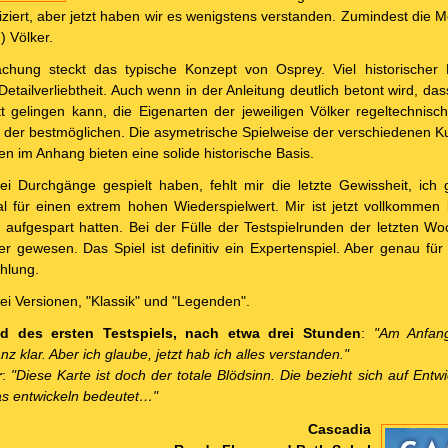
liziert, aber jetzt haben wir es wenigstens verstanden. Zumindest die
) Völker.
hung steckt das typische Konzept von Osprey. Viel historischer 
l Detailverliebtheit. Auch wenn in der Anleitung deutlich betont wird, d
t gelingen kann, die Eigenarten der jeweiligen Völker regeltechnisch
 der bestmöglichen. Die asymetrische Spielweise der verschiedenen Ku
en im Anhang bieten eine solide historische Basis.
i Durchgänge gespielt haben, fehlt mir die letzte Gewissheit, ich 
al für einen extrem hohen Wiederspielwert. Mir ist jetzt vollkommen 
 aufgespart hatten. Bei der Fülle der Testspielrunden der letzten W
ler gewesen. Das Spiel ist definitiv ein Expertenspiel. Aber genau fü
hlung.
ei Versionen, "Klassik" und "Legenden".
nd des ersten Testspiels, nach etwa drei Stunden
:
"Am Anfan
 klar. Aber ich glaube, jetzt hab ich alles verstanden."
r
:
"Diese Karte ist doch der totale Blödsinn. Die bezieht sich auf Ent
as entwickeln bedeutet…"
Cascadia