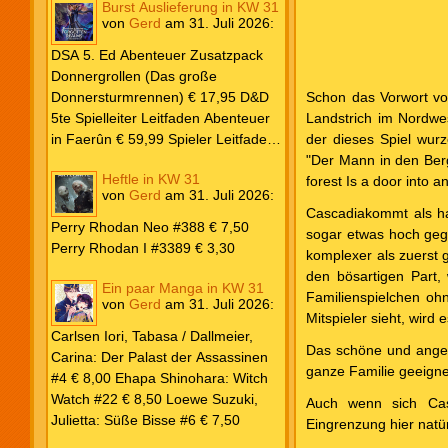
Burst Auslieferung in KW 31
Frank: Der Pandora-Zyklus PB #1
von
Gerd
am
31. Juli 2026
:
Die Reise nach Pandora € 16,00
Corey, James: The Captive’s War
DSA 5. Ed Abenteuer Zusatzpack
HC #2 Der Glaube der Bestien €
Donnergrollen (Das große
24,00 Loewe: Suzuki, Julietta: Süße
Donnersturmrennen) € 17,95 D&D
Schon das Vorwort vo
Bisse #6 € 7,50
5te Spielleiter Leitfaden Abenteuer
Landstrich im Nordwe
in Faerûn € 59,99 Spieler Leitfaden
der dieses Spiel wurz
Helden von Faerûn € 49,99
"Der Mann in den Berg
Heftle in KW 31
forest Is a door into 
von
Gerd
am
31. Juli 2026
:
Cascadiakommt als har
Perry Rhodan Neo #388 € 7,50
sogar etwas hoch gegr
Perry Rhodan I #3389 € 3,30
komplexer als zuerst g
den bösartigen Part,
Ein paar Manga in KW 31
Familienspielchen ohn
von
Gerd
am
31. Juli 2026
:
Mitspieler sieht, wird
Carlsen Iori, Tabasa / Dallmeier,
Das schöne und angene
Carina: Der Palast der Assassinen
ganze Familie geeigne
#4 € 8,00 Ehapa Shinohara: Witch
Watch #22 € 8,50 Loewe Suzuki,
Auch wenn sich Cas
Julietta: Süße Bisse #6 € 7,50
Eingrenzung hier natür