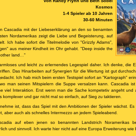
von Randy Flynn und Beth Sobel
Kosmos
1-4 Spieler ab 10 Jahren
30-60 Minuten
n Cascadia mit der Liebeserklärung an den so benamten
sten Nordamerikas zeigt die Liebe und Begeisterung, auf
elt. Ich habe sofort die Titelmelodie von "Grizzly Adams",
en" aus meiner Kindheit im Ohr gehabt. "Deep inside the
another land…"
mloses und leicht zu erlernendes Legespiel daher. Ich denke, die E
iffen. Das Hinarbeiten auf Synergien für die Wertung ist gut durchsc
edacht. Ich hab mich beim ersten Testspiel sofort an "Kartograph" erin
 wo man seinen Mitspielern die Suppe versalzen kann. Cascadia ist
e viel Interaktion. Erst wenn man die Sache kompetetiv angeht und a
 es komplexer und gar nicht mal so einfach, auf Sieg zu taktieren.
hme ist, dass das Spiel mit den Ambitionen der Spieler wächst. Es is
t, aber auch als schnelles Intermezzo an jedem Spieleabend.
cadia auf eben jenen so benannten Landstrich Noramerikas bes
lich und sinnvoll. Ich warte hier nicht auf eine Europa Erweiterung wie b