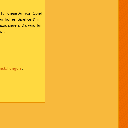
für diese Art von Spiel
ion hoher Spielwert" im
uzugängen. Da wird für
os…
nstaltungen
,