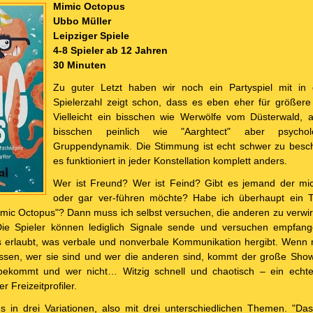
Mimic Octopus
Ubbo Müller
Leipziger Spiele
4-8 Spieler ab 12 Jahren
30 Minuten
Zu guter Letzt haben wir noch ein Partyspiel mit in 
Spielerzahl zeigt schon, dass es eben eher für größere
Vielleicht ein bisschen wie Werwölfe vom Düsterwald, a
bisschen peinlich wie "Aarghtect" aber psycho
Gruppendynamik. Die Stimmung ist echt schwer zu besch
es funktioniert in jeder Konstellation komplett anders.
Wer ist Freund? Wer ist Feind? Gibt es jemand der mic
oder gar ver-führen möchte? Habe ich überhaupt ein T
Mimic Octopus"? Dann muss ich selbst versuchen, die anderen zu verw
Die Spieler können lediglich Signale sende und versuchen empfange
es erlaubt, was verbale und nonverbale Kommunikation hergibt. Wenn m
issen, wer sie sind und wer die anderen sind, kommt der große Show
bekommt und wer nicht… Witzig schnell und chaotisch – ein echte
 Freizeitprofiler.
 in drei Variationen, also mit drei unterschiedlichen Themen. "Das 