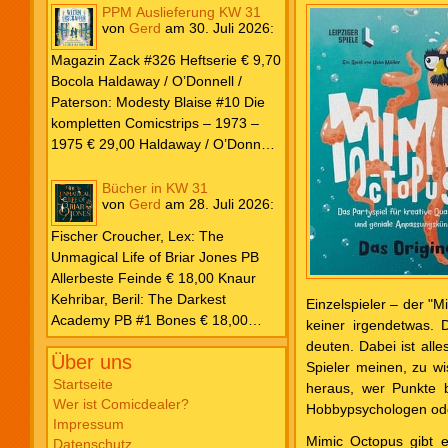
PPM Auslieferung KW 31
von
Gerd
am
30. Juli 2026
:
Magazin Zack #326 Heftserie € 9,70
Bocola Haldaway / O’Donnell /
Paterson: Modesty Blaise #10 Die
kompletten Comicstrips – 1973 –
1975 € 29,00 Haldaway / O’Donnell
/ Paterson: Modesty Blaise #9 Die
kompletten Comicstrips – 1972 –
Bücher in KW 31
von
Gerd
am
28. Juli 2026
:
1973 € 29,00 Knesebeck Hendrix,
John: Die Weltenerschaffer Die
Fischer Croucher, Lex: The
fantastische Freundschaft von C.S.
Unmagical Life of Briar Jones PB
Lewis & J.R.R. Tolkien € 30,00
Allerbeste Feinde € 18,00 Knaur
Weissblech Luba Wolfsschwanz #22
Kehribar, Beril: The Darkest
Einzelspieler – der "
€ 4,90 Horror Schocker #81 € 4,90
Academy PB #1 Bones € 18,00
keiner irgendetwas. 
Lübbe Odette, Tessonja: Fair Isle
deuten. Dabei ist all
Über uns
Trilogie PB #3 To Spark a Fae War €
Spieler meinen, zu w
18,00 Bramble Hardcover Priest: Lie
Startseite
heraus, wer Punkte 
Wer ist Comicdealer?
Huo Jiao Chou HC #1 Drowning
Hobbypsychologen oder
Impressum
Sorrows in Raging Fire € 25,00
Mimic Octopus gibt es
Datenschutz
Carlsen Davon, Isla: Blackened