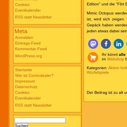
Edition" und die "Flir
Cookies
Blade PB #3 Of Blackened Blood €
Eventkalender
18,00
Mimic Octopus werden 
RSS statt Newsletter
ist, wird sich zeigen
Gepäck haben werden.
Meta
jeden etwas dabei sei
Anmelden
Eintrags-Feed
Kommentar-Feed
Ihr könnt
alle
WordPress.org
im
Webshop
b
Kategorien:
Aktion hoh
Startseite
Würfelspiele
Wer ist Comicdealer?
Impressum
Datenschutz
Der Beitrag ist zu alt 
Cookies
Eventkalender
RSS statt Newsletter
Suchen
nach: