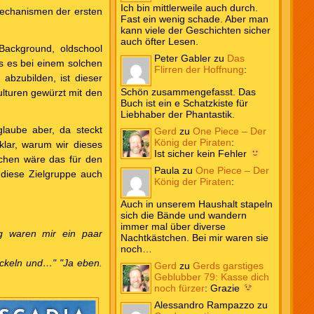
Ich bin mittlerweile auch durch.
 Mechanismen der ersten
Fast ein wenig schade. Aber man
kann viele der Geschichten sicher
auch öfter Lesen.
Background, oldschool
Peter Gabler
zu
Das
ass es bei einem solchen
Flirren der Hoffnung
:
 abzubilden, ist dieser
Schön zusammengefasst. Das
lturen gewürzt mit den
Buch ist ein e Schatzkiste für
Liebhaber der Phantastik.
glaube aber, da steckt
Gerd
zu
One Piece – Der
König der Piraten
:
klar, warum wir dieses
Ist sicher kein Fehler
ochen wäre das für den
Paula
zu
One Piece – Der
r diese Zielgruppe auch
König der Piraten
:
Auch in unserem Haushalt stapeln
sich die Bände und wandern
immer mal über diverse
g waren mir ein paar
Nachtkästchen. Bei mir waren sie
noch…
wickeln und…"
"Ja eben.
Gerd
zu
Gerds garstiges
Geblubber 79: Kasse dich
noch fürzer
:
Grazie
Alessandro Rampazzo
zu