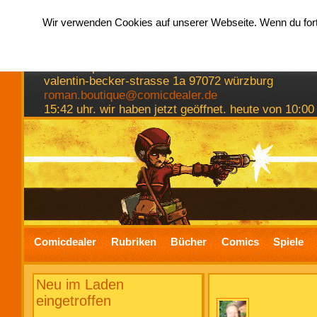
Wir verwenden Cookies auf unserer Webseite. Wenn du fortf
hermkes romanboutique
comics spiele bücher
valentin-becker-strasse 1a 97072 würzburg
roman.boutique@comicdealer.de
15:42 uhr. wir haben jetzt geöffnet. heute von 10:00
Comicdealer
Rubriken
Bücher
Comics
Spiele
Neu im Laden
eingetroffen