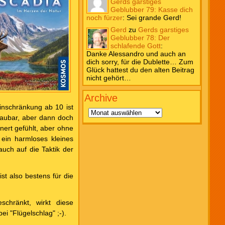
Gerds garstiges
Geblubber 79: Kasse dich
noch fürzer
:
Sei grande Gerd!
Gerd
zu
Gerds garstiges
Geblubber 78: Der
schlafende Gott
:
Danke Alessandro und auch an
dich sorry, für die Dublette… Zum
Glück hattest du den alten Beitrag
nicht gehört…
Archive
Archive
inschränkung ab 10 ist
haubar, aber dann doch
nert gefühlt, aber ohne
 ein harmloses kleines
uch auf die Taktik der
t also bestens für die
chränkt, wirkt diese
ei "Flügelschlag" ;-).