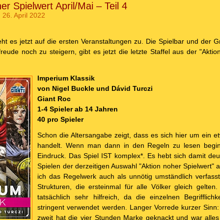
er Spielwert April/Mai – Teil 4
 26. April 2022
eht es jetzt auf die ersten Veranstaltungen zu. Die Spielbar und der 
reude noch zu steigern, gibt es jetzt die letzte Staffel aus der "Akti
Imperium Klassik
von Nigel Buckle und Dávid Turczi
Giant Roc
1-4 Spieler ab 14 Jahren
40 pro Spieler
Schon die Altersangabe zeigt, dass es sich hier um ein e
handelt. Wenn man dann in den Regeln zu lesen beginnt
Eindruck. Das Spiel IST komplex*. Es hebt sich damit deu
Spielen der derzeitigen Auswahl "Aktion noher Spielwert" 
ich das Regelwerk auch als unnötig umständlich verfasst.
Strukturen, die ersteinmal für alle Völker gleich gelten
tatsächlich sehr hilfreich, da die einzelnen Begrifflic
stringent verwendet werden. Langer Vorrede kurzer Sinn: 
zweit hat die vier Stunden Marke geknackt und war alles