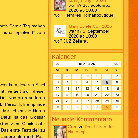
Manga Day – 2026
wann? 26. September
2026 ab 10:00
wo? Hermkes Romanboutique
Gratis Comic Tag stehen
Main Spiele Con 2026
wann? 5. September
on hoher Spielwert" zum
2026 ab 10:00
wo? JUZ Zellerau
Kalender
<<
Aug. 2026
>>
M
D
M
D
F
S
S
27
28
29
30
31
1
2
8
3
4
5
6
7
9
twas komplexeres Spiel
10
11
12
13
14
15
16
, vertieft sich dieser
17
18
19
20
21
22
23
tlich von allen anderen
24
25
26
27
28
29
30
ab. Persönlich empfinde
31
1
2
3
4
5
6
 Mir fehlen die klaren
. Dafür ist das Glossar
Neueste Kommentare
hkeiten zum Glück sehr
Gerd
zu
Das Flirren der
Das erste Testspiel zu
Hoffnung
:
 andere als rund. Puh.