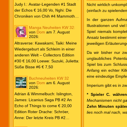
Weiß & Blut #8 … und Gedärme €
Judy I.: Avatar-Legenden #1 Stadt
Nicht wirklich unkomp
26,00 Buscema, Sal / Dematteis, J.
der Echos € 16,00 Vo, Nghi: Die
(einfach zu spielenden
M.: Spektakuläre Spider-Man – Die
Chroniken von Chih #4 Mammoths
In der ganzen Aufmac
Collection € 149,00 Avengers 2024
at the Gates € 15,00 Edition Roter
Illustrationen und vie
Manga Neuheiten KW 32:
#31 € 5,99 Spider-Man 2025 #9
Drache: Schröer, Anne: Der letzte
Spiel niemals komplet
von
Dom
am
7. August
Angriff der Aliens € 7,99
Kreis PB #2 Erwachen € 18,00
2026
:
Ansatz bestimmt einer
Grace O`Malley: Ciseau, Karolyn:
Altraverse: Kawakami, Taiki: Meine
jeweiligen Erläuterung
Dragonblood Academy HC #2 …to
Wiedergeburt als Schleim in einer
kill a Monster € 25,00 Heyne: Bähr,
Da wir bisher nur zwe
anderen Welt – Collectors Edition
Emily: Tainted Vows – Gods of New
unglaubliches Potenti
#30 € 16,00 Loewe: Suzuki, Julietta:
Olympia PB € 17,00 Kim, Sophie:
Spiel bis zum Schluss
Süße Bisse #6 € 7,50
Fate’s Thread-Reihe PB #2 Der Gott
Anfang ein echter Kil
und der Geist € 17,00 Vonnegut,
eine eindeutige Empfe
Buchneuheiten KW 32
Kurt: Katzenwiege PB € 17,00
von
Dom
am
6. August
Imperium gibt es in zw
2026
:
Corey, James: The Captive’s War
HC #2 Der Glaube der Bestien €
Adrian & Wimmelbuch: Islington,
* Spieler C. währe
24,00 Piper: Yang, Neon: Die letzte
James: Licanius Saga PB #2 An
Mechanismen nicht ganz
Tochter der Drachen PB € 18,00
Echo of Things to come € 20,00
Zehn Minuten späte
Edition Roter Drache: Schröer,
lies noch mal nach, w
Anne: Der letzte Kreis PB #2
Erwachen € 18,00 Heyne: Herbert,