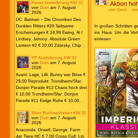
Panini Auslieferung KW 32
Aktion hoh
von
Dom
am
7. August
von
Gerd
am
2026
:
DC: Batman – Die Chroniken Des
Dunklen Ritters #20 Seltsame
In großen Schritten g
Erscheinungen € 14,99 Ewing, Al /
ins Haus. Um die Vorf
Lindsey, Jahnoy: Absolute Green
einlesen.
Lantern #2 € 20,00 Zdarsky, Chip /
Camuncoli, Guiseppe: Batman 2025
PP Auslieferung KW 32
Paperback #4 € 35,00 Watters, Dan;
von
Dom
am
7. August
Soy, Dexter: Nightwing 2024 #7 €
2026
:
20,00 Aaron, Jason / Sandoval,
Avant: Lage, Lilli: Bunny war Böse €
Rafa: Absolute Superman #5 € 9,99
29,00 Reprodukt: Trondheim/Sfar:
Marvel: Marvel Origins Collection
Donjon Parade #12 Chaos hoch drei
HC #74 Daredevil 7 € 14,99 Ewing,
€ 10,00 Trondheim/Sfar: Donjon
Al / Gomez, Carlos: Venom (2025)
Parade #11 Ewige Ruhe € 10,00
#3 € 20,00 Andrews, Kaare /
Larcenet, Manu: Alltägliche Kampf
Guggenheim, Marc: Spider-Man &
Mehr Buchneuheiten KW 32
Neuedition € 35,00 Zauberstern
Wolverine #3 € 9,99 North, Ryan /
von
Dom
am
7. August
Comics: Ben’s Bande #4 Aug 2026
2026
:
Carratu, Vincenzo: Hulk macht alles
€ 7,99 Phantom #10 Spezial € 7,99
kaputt! € 16,00 Ewing, Al / Walker,
Anaconda: Orwell, George: Farm
Kevin / Various: Marvel – Schwarz
der Tiere HC € 7,00 Cross Cult: Lin,