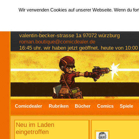
Wir verwenden Cookies auf unserer Webseite. Wenn du fortf
hermkes romanboutique
comics spiele bücher
valentin-becker-strasse 1a 97072 würzburg
roman.boutique@comicdealer.de
16:45 uhr. wir haben jetzt geöffnet. heute von 10:00
Comicdealer
Rubriken
Bücher
Comics
Spiele
Neu im Laden
eingetroffen