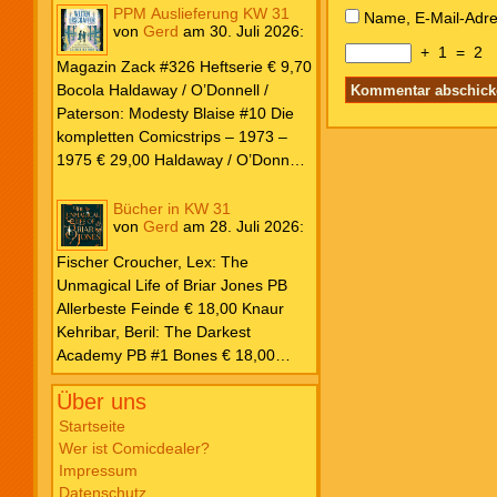
PPM Auslieferung KW 31
Name, E-Mail-Adre
von
Gerd
am
30. Juli 2026
:
+
1
=
2
Magazin Zack #326 Heftserie € 9,70
Bocola Haldaway / O’Donnell /
Paterson: Modesty Blaise #10 Die
kompletten Comicstrips – 1973 –
1975 € 29,00 Haldaway / O’Donnell
/ Paterson: Modesty Blaise #9 Die
kompletten Comicstrips – 1972 –
Bücher in KW 31
von
Gerd
am
28. Juli 2026
:
1973 € 29,00 Knesebeck Hendrix,
John: Die Weltenerschaffer Die
Fischer Croucher, Lex: The
fantastische Freundschaft von C.S.
Unmagical Life of Briar Jones PB
Lewis & J.R.R. Tolkien € 30,00
Allerbeste Feinde € 18,00 Knaur
Weissblech Luba Wolfsschwanz #22
Kehribar, Beril: The Darkest
€ 4,90 Horror Schocker #81 € 4,90
Academy PB #1 Bones € 18,00
Lübbe Odette, Tessonja: Fair Isle
Über uns
Trilogie PB #3 To Spark a Fae War €
18,00 Bramble Hardcover Priest: Lie
Startseite
Wer ist Comicdealer?
Huo Jiao Chou HC #1 Drowning
Impressum
Sorrows in Raging Fire € 25,00
Datenschutz
Carlsen Davon, Isla: Blackened