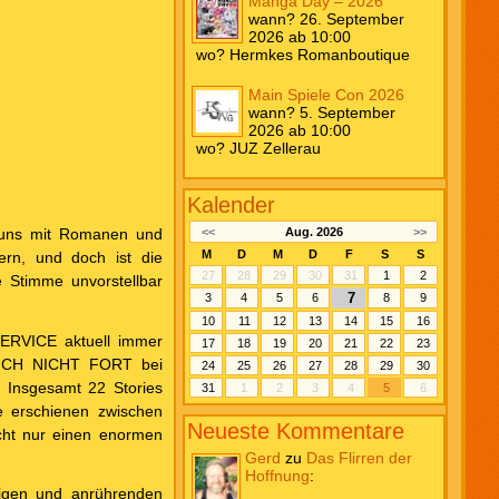
Manga Day – 2026
wann? 26. September
2026 ab 10:00
wo? Hermkes Romanboutique
Main Spiele Con 2026
wann? 5. September
2026 ab 10:00
wo? JUZ Zellerau
Kalender
n uns mit Romanen und
<<
Aug. 2026
>>
M
D
M
D
F
S
S
ern, und doch ist die
27
28
29
30
31
1
2
e Stimme unvorstellbar
7
3
4
5
6
8
9
10
11
12
13
14
15
16
ERVICE aktuell immer
17
18
19
20
21
22
23
N ICH NICHT FORT bei
24
25
26
27
28
29
30
 Insgesamt 22 Stories
31
1
2
3
4
5
6
e erschienen zwischen
Neueste Kommentare
cht nur einen enormen
Gerd
zu
Das Flirren der
Hoffnung
:
rigen und anrührenden