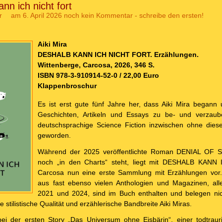
nn ich nicht fort
r
am 6. April 2026
noch kein Kommentar - schreibe den ersten!
Aiki Mira
DESHALB KANN ICH NICHT FORT. Erzählungen.
Wittenberge, Carcosa, 2026, 346 S.
ISBN 978-3-910914-52-0 / 22,00 Euro
Klappenbroschur
Es ist erst gute fünf Jahre her, dass Aiki Mira began
Geschichten, Artikeln und Essays zu be- und verzaub
deutschsprachige Science Fiction inzwischen ohne dies
geworden.
Während der 2025 veröffentlichte Roman DENIAL OF S
noch „in den Charts“ steht, liegt mit DESHALB KAN
Carcosa nun eine erste Sammlung mit Erzählungen vor.
aus fast ebenso vielen Anthologien und Magazinen, all
2021 und 2024, sind im Buch enthalten und belegen ni
 stilistische Qualität und erzählerische Bandbreite Aiki Miras.
bei der ersten Story „Das Universum ohne Eisbärin“, einer todtrau