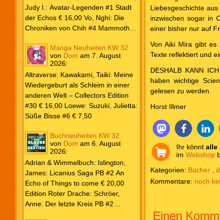
Weiß & Blut #8 … und Gedärme €
Judy I.: Avatar-Legenden #1 Stadt
Liebesgeschichte aus 
26,00 Buscema, Sal / Dematteis, J.
der Echos € 16,00 Vo, Nghi: Die
inzwischen sogar in C
M.: Spektakuläre Spider-Man – Die
Chroniken von Chih #4 Mammoths
einer bisher nur auf 
Collection € 149,00 Avengers 2024
at the Gates € 15,00 Edition Roter
Von Aiki Mira gibt es
Manga Neuheiten KW 32:
#31 € 5,99 Spider-Man 2025 #9
Drache: Schröer, Anne: Der letzte
Texte reflektiert und 
von
Dom
am
7. August
Angriff der Aliens € 7,99
Kreis PB #2 Erwachen € 18,00
2026
:
Grace O`Malley: Ciseau, Karolyn:
DESHALB KANN ICH NI
Altraverse: Kawakami, Taiki: Meine
Dragonblood Academy HC #2 …to
haben wichtige Scien
Wiedergeburt als Schleim in einer
kill a Monster € 25,00 Heyne: Bähr,
gelesen zu werden.
anderen Welt – Collectors Edition
Emily: Tainted Vows – Gods of New
#30 € 16,00 Loewe: Suzuki, Julietta:
Horst Illmer
Olympia PB € 17,00 Kim, Sophie:
Süße Bisse #6 € 7,50
Fate’s Thread-Reihe PB #2 Der Gott
und der Geist € 17,00 Vonnegut,
Buchneuheiten KW 32
Kurt: Katzenwiege PB € 17,00
von
Dom
am
6. August
Ihr könnt
alle
2026
:
Corey, James: The Captive’s War
im
Webshop
b
HC #2 Der Glaube der Bestien €
Adrian & Wimmelbuch: Islington,
Kategorien:
Bücher
,
d
24,00 Piper: Yang, Neon: Die letzte
James: Licanius Saga PB #2 An
noch ke
Tochter der Drachen PB € 18,00
Echo of Things to come € 20,00
Edition Roter Drache: Schröer,
Anne: Der letzte Kreis PB #2
Einen Komme
Erwachen € 18,00 Heyne: Herbert,