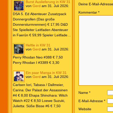
Burst Auslieferung in KW 31
Frank: Der Pandora-Zyklus PB #1
Deine E-Mail-Adresse w
von
Gerd
am
31. Juli 2026
:
Die Reise nach Pandora € 16,00
Kommentar
*
Corey, James: The Captive’s War
DSA 5. Ed Abenteuer Zusatzpack
HC #2 Der Glaube der Bestien €
Donnergrollen (Das große
24,00 Loewe: Suzuki, Julietta: Süße
Donnersturmrennen) € 17,95 D&D
Bisse #6 € 7,50
5te Spielleiter Leitfaden Abenteuer
in Faerûn € 59,99 Spieler Leitfaden
Helden von Faerûn € 49,99
Heftle in KW 31
von
Gerd
am
31. Juli 2026
:
Perry Rhodan Neo #388 € 7,50
Perry Rhodan I #3389 € 3,30
Ein paar Manga in KW 31
von
Gerd
am
31. Juli 2026
:
Carlsen Iori, Tabasa / Dallmeier,
Carina: Der Palast der Assassinen
Name
*
#4 € 8,00 Ehapa Shinohara: Witch
Watch #22 € 8,50 Loewe Suzuki,
E-Mail-Adresse
*
Julietta: Süße Bisse #6 € 7,50
Website