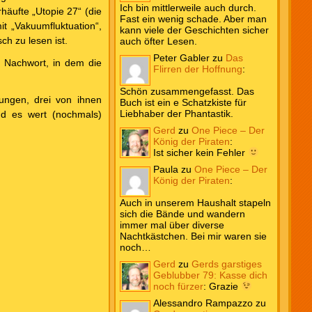
Ich bin mittlerweile auch durch.
häufte „Utopie 27“ (die
Fast ein wenig schade. Aber man
it „Vakuumfluktuation“,
kann viele der Geschichten sicher
ch zu lesen ist.
auch öfter Lesen.
Peter Gabler
zu
Das
s Nachwort, in dem die
Flirren der Hoffnung
:
Schön zusammengefasst. Das
ngen, drei von ihnen
Buch ist ein e Schatzkiste für
Liebhaber der Phantastik.
nd es wert (nochmals)
Gerd
zu
One Piece – Der
König der Piraten
:
Ist sicher kein Fehler
Paula
zu
One Piece – Der
König der Piraten
:
Auch in unserem Haushalt stapeln
sich die Bände und wandern
immer mal über diverse
Nachtkästchen. Bei mir waren sie
noch…
Gerd
zu
Gerds garstiges
Geblubber 79: Kasse dich
noch fürzer
:
Grazie
Alessandro Rampazzo
zu