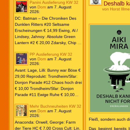
Panini Auslieferung KW 32
Deshalb ka
von
Dom
am
7. August
von
Horst Illme
2026
:
DC: Batman – Die Chroniken Des
Dunklen Ritters #20 Seltsame
Erscheinungen € 14,99 Ewing, Al /
Lindsey, Jahnoy: Absolute Green
Lantern #2 € 20,00 Zdarsky, Chip /
Camuncoli, Guiseppe: Batman 2025
PP Auslieferung KW 32
Paperback #4 € 35,00 Watters, Dan;
von
Dom
am
7. August
Soy, Dexter: Nightwing 2024 #7 €
2026
:
20,00 Aaron, Jason / Sandoval,
Avant: Lage, Lilli: Bunny war Böse €
Rafa: Absolute Superman #5 € 9,99
29,00 Reprodukt: Trondheim/Sfar:
Marvel: Marvel Origins Collection
Donjon Parade #12 Chaos hoch drei
HC #74 Daredevil 7 € 14,99 Ewing,
€ 10,00 Trondheim/Sfar: Donjon
Al / Gomez, Carlos: Venom (2025)
Parade #11 Ewige Ruhe € 10,00
#3 € 20,00 Andrews, Kaare /
Larcenet, Manu: Alltägliche Kampf
Guggenheim, Marc: Spider-Man &
Mehr Buchneuheiten KW 32
Neuedition € 35,00 Zauberstern
Wolverine #3 € 9,99 North, Ryan /
von
Dom
am
7. August
Comics: Ben’s Bande #4 Aug 2026
2026
:
Carratu, Vincenzo: Hulk macht alles
€ 7,99 Phantom #10 Spezial € 7,99
Fleiß, sondern auch die
kaputt! € 16,00 Ewing, Al / Walker,
Anaconda: Orwell, George: Farm
Kevin / Various: Marvel – Schwarz
der Tiere HC € 7,00 Cross Cult: Lin,
Das beginnt bereits 