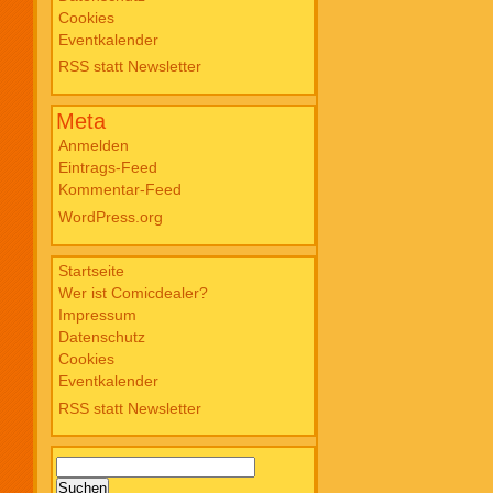
Cookies
Blade PB #3 Of Blackened Blood €
Eventkalender
18,00
RSS statt Newsletter
Meta
Anmelden
Eintrags-Feed
Kommentar-Feed
WordPress.org
Startseite
Wer ist Comicdealer?
Impressum
Datenschutz
Cookies
Eventkalender
RSS statt Newsletter
Suchen
nach: