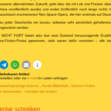
unserer allernächsten Zukunft, geht über die mit Lob und Preisen über
hina veröffentlicht wurde) und endet (hoffentlich noch lange nicht) m
Französisch erschienenen Neo-Space-Opera, die hier erstmals auf Deuts
 zu jeder Geschichte ein kurzes, teilweise sehr persönlich gehaltene
eingeordnet werden.
CHT FORT bietet also fast zwei Dutzend herausragende Erzählu
ce-Fiction-Preise gewonnen, viele waren dafür nominiert – alle si
 lieferbaren Artikel
estellen oder via
e-mail
im Laden anfragen
eutschsprachige Autoren
,
Horsts Bibliothek
,
Science Fiction
in Kommentar - schreibe den ersten!
ntar schreiben