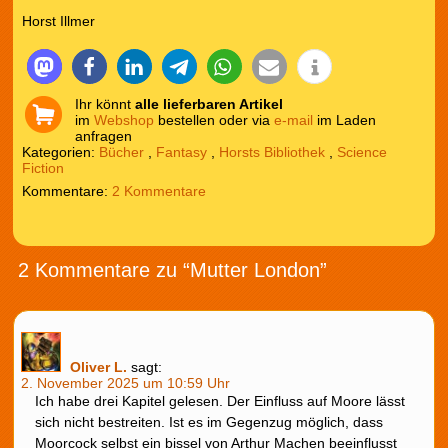
Horst Illmer
Ihr könnt
alle lieferbaren Artikel
im
Webshop
bestellen oder via
e-mail
im Laden
anfragen
Kategorien:
Bücher
,
Fantasy
,
Horsts Bibliothek
,
Science
Fiction
2 Kommentare
2 Kommentare zu “Mutter London”
Oliver L.
sagt:
2. November 2025 um 10:59 Uhr
Ich habe drei Kapitel gelesen. Der Einfluss auf Moore lässt
sich nicht bestreiten. Ist es im Gegenzug möglich, dass
Moorcock selbst ein bissel von Arthur Machen beeinflusst