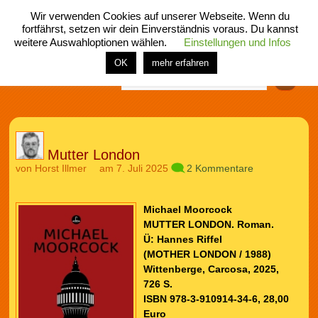
Wir verwenden Cookies auf unserer Webseite. Wenn du
fortfährst, setzen wir dein Einverständnis voraus. Du kannst
weitere Auswahloptionen wählen.
Einstellungen und Infos
menü
home
rubrik
buch
comic
spiel
fotos
shop
OK
mehr erfahren
Finden
Mutter London
von
Horst Illmer
am 7. Juli 2025
2 Kommentare
Michael Moorcock
MUTTER LONDON. Roman.
Ü: Hannes Riffel
(MOTHER LONDON / 1988)
Wittenberge, Carcosa, 2025,
726 S.
ISBN 978-3-910914-34-6, 28,00
Euro