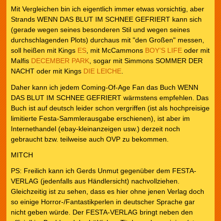
Mit Vergleichen bin ich eigentlich immer etwas vorsichtig, aber
Strands WENN DAS BLUT IM SCHNEE GEFRIERT kann sich
(gerade wegen seines besonderen Stil und wegen seines
durchschlagenden Plots) durchaus mit "den Großen" messen,
soll heißen mit Kings
ES
, mit McCammons
BOY’S LIFE
oder mit
Malfis
DECEMBER PARK
, sogar mit Simmons SOMMER DER
NACHT oder mit Kings
DIE LEICHE
.
Daher kann ich jedem Coming-Of-Age Fan das Buch WENN
DAS BLUT IM SCHNEE GEFRIERT wärmstens empfehlen. Das
Buch ist auf deutsch leider schon vergriffen (ist als hochpreisige
limitierte Festa-Sammlerausgabe erschienen), ist aber im
Internethandel (ebay-kleinanzeigen usw.) derzeit noch
gebraucht bzw. teilweise auch OVP zu bekommen.
MITCH
PS: Freilich kann ich Gerds Unmut gegenüber dem FESTA-
VERLAG (jedenfalls aus Händlersicht) nachvollziehen.
Gleichzeitig ist zu sehen, dass es hier ohne jenen Verlag doch
so einige Horror-/Fantastikperlen in deutscher Sprache gar
nicht geben würde. Der FESTA-VERLAG bringt neben den