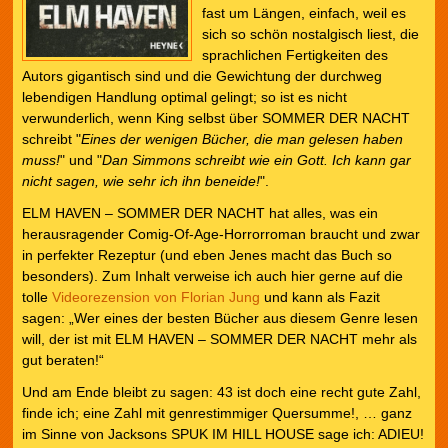
fast um Längen, einfach, weil es
sich so schön nostalgisch liest, die
sprachlichen Fertigkeiten des
Autors gigantisch sind und die Gewichtung der durchweg
lebendigen Handlung optimal gelingt; so ist es nicht
verwunderlich, wenn King selbst über SOMMER DER NACHT
schreibt "
Eines der wenigen Bücher, die man gelesen haben
muss!
" und "
Dan Simmons schreibt wie ein Gott. Ich kann gar
nicht sagen, wie sehr ich ihn beneide!
".
ELM HAVEN – SOMMER DER NACHT hat alles, was ein
herausragender Comig-Of-Age-Horrorroman braucht und zwar
in perfekter Rezeptur (und eben Jenes macht das Buch so
besonders). Zum Inhalt verweise ich auch hier gerne auf die
tolle
Videorezension von Florian Jung
und kann als Fazit
sagen: „Wer eines der besten Bücher aus diesem Genre lesen
will, der ist mit ELM HAVEN – SOMMER DER NACHT mehr als
gut beraten!“
Und am Ende bleibt zu sagen: 43 ist doch eine recht gute Zahl,
finde ich; eine Zahl mit genrestimmiger Quersumme!, … ganz
im Sinne von Jacksons SPUK IM HILL HOUSE sage ich: ADIEU!