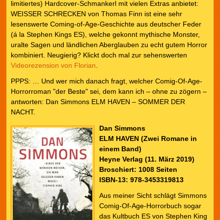
limitiertes) Hardcover-Schmankerl mit vielen Extras anbietet:
WEISSER SCHRECKEN von Thomas Finn ist eine sehr
lesenswerte Coming-of-Age-Geschichte aus deutscher Feder
(á la Stephen Kings ES), welche gekonnt mythische Monster,
uralte Sagen und ländlichen Aberglauben zu echt gutem Horror
kombiniert. Neugierig? Klickt doch mal zur sehenswerten
Videorezension von Florian
.
PPPS: … Und wer mich danach fragt, welcher Comig-Of-Age-
Horrorroman "der Beste" sei, dem kann ich – ohne zu zögern –
antworten: Dan Simmons ELM HAVEN – SOMMER DER
NACHT.
Dan Simmons
ELM HAVEN (Zwei Romane in
einem Band)
Heyne Verlag (11. März 2019)
Broschiert: 1008 Seiten
ISBN-13: 978-3453319813
Aus meiner Sicht schlägt Simmons
Comig-Of-Age-Horrorbuch sogar
das Kultbuch ES von Stephen King