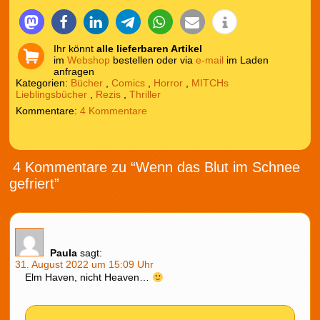
Ihr könnt
alle lieferbaren Artikel
im
Webshop
bestellen oder via
e-mail
im Laden
anfragen
Kategorien:
Bücher
,
Comics
,
Horror
,
MITCHs
Lieblingsbücher
,
Rezis
,
Thriller
4 Kommentare
4 Kommentare zu “Wenn das Blut im Schnee
gefriert”
Paula
sagt:
31. August 2022 um 15:09 Uhr
Elm Haven, nicht Heaven…