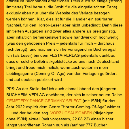
offiziell im Buchhandel erhältlichen Titeln auch so einige (streng
limitierte) Titel heraus, die (wohl für die eingefleischten Fans)
exklusiv eben nur über die Website des Verlags bezogen
werden können. Klar, dies ist für die Händler ein spürbarer
Nachteil, für den Horror-Leser aber nicht unbedingt: Denn diese
limitierten Ausgaben sind zwar alles andere als preisgünstig,
aber inhaltlich bemerkenswert sowie handwerklich hochwertig
(was den gehobenen Preis – jedenfalls für mich – durchaus
rechtfertigt), und machen sich hervorragend im Bücherregal.
Ich (als Leser) bin dem FESTA-VERLAG jedenfalls dankbar,
dass er solche Belletristikgoldstücke zu uns nach Deutschland
bringt und freue mich freilich, wenn auch weiterhin mein
Lieblingsgenre (Coming-Of-Age) von den Verlagen gefördert
und auf deutsch publiziert wird.
PPS: An der Stelle darf ich auch einmal lobend den jüngeren
BUCHHEIM VERLAG erwähnen, der sich in seiner neuen Reihe
CEMETERY DANCE GERMANY SELECT
(mit ISBN) für das
Jahr 2022 explizit dem Genre "Horror-Coming-Of-Age" widmet
… und der bei den sog.
VORZUGSAUSGABEN
(diejenigen
ohne ISBN) aktuell (seit vorgestern, 22.08.22) einen bisher
längst vergriffenen Roman nun als (auf nur 777 Bücher