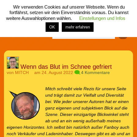
Wir verwenden Cookies auf unserer Webseite. Wenn du
fortfährst, setzen wir dein Einverständnis voraus. Du kannst
weitere Auswahloptionen wählen.
Einstellungen und Infos
menü
home
rubrik
buch
comic
spiel
fotos
shop
OK
mehr erfahren
Finden
Wenn das Blut im Schnee gefriert
von
MITCH
am 24. August 2022
4 Kommentare
Mitch schreibt viele Rezis für unsere Seite
und trägt damit zur Vielfalt und Diversität
bei.
Wie jeder unserer Autoren hat er einen
ganz eigenen und subjektiven Blick auf die
Szene. Dieser einzigartige Blickwinkel steht
ab und an ein wenig außerhalb meines
eigenen Horizontes. Ich selbst bin natürlich außer Fanboy auch
noch Verkäufer und Ladeninhaber. Deswegen gibt es ab und an