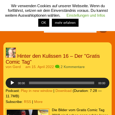
Wir verwenden Cookies auf unserer Webseite. Wenn du
fortfährst, setzen wir dein Einverständnis voraus. Du kannst
weitere Auswahloptionen wählen.
Einstellungen und Infos
menü
home
rubrik
buch
comic
spiel
fotos
shop
OK
mehr erfahren
Finden
Hinter den Kulissen 16 – Der "Gratis
Comic Tag"
von
Gerd
am 15. April 2022
2 Kommentare
Audio-
Player
00:00
00:00
Podcast:
Play in new window
|
Download
(Duration: 7:28 —
11.7MB)
Subscribe:
RSS
|
More
Die Bilder vom Gratis Comic Tag