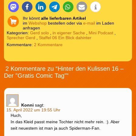
Ihr könnt
alle lieferbaren Artikel
im
Webshop
bestellen oder via
e-mail
im Laden
anfragen
Kategorien:
Gerd solo
,
in eigener Sache
,
Mini Podcast
,
Sprecher Gerd
,
Staffel 06 Ein Blick dahinter
2 Kommentare
2 Kommentare zu “Hinter den Kulissen 16 –
Der "Gratis Comic Tag"”
Konni
sagt:
15. April 2022 um 19:55 Uhr
Huch,
In das Kleid passt meine Tochter nicht mehr rein. :). Aber
seit neuestem ist man ja auch Spiderman-Fan.