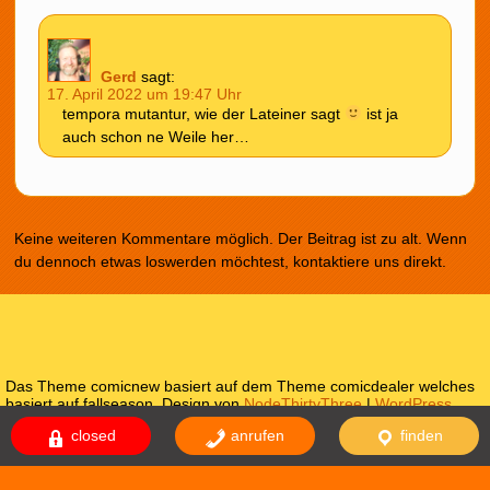
Gerd
sagt:
17. April 2022 um 19:47 Uhr
tempora mutantur, wie der Lateiner sagt
ist ja
auch schon ne Weile her…
Keine weiteren Kommentare möglich. Der Beitrag ist zu alt. Wenn
du dennoch etwas loswerden möchtest, kontaktiere uns direkt.
Das Theme comicnew basiert auf dem Theme comicdealer welches
basiert auf fallseason. Design von
NodeThirtyThree
|
WordPress
Themes
closed
anrufen
finden
Impressum
Datenschutzerklärung