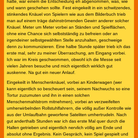
hatte, war einem die Entscheidung eh abgenommen, was, wie
und wann geschehen sollte. Fest eingekeilt in ein schwitzendes,
stinkendes Knäuel von Spielern wie aus dem Bilderbuch trieb
man auf einem träge dahinströmenden Gewirr anderer solcher
Knäuel. Meter um Meter vorbei an Ständen und Spielflächen,
ohne eine Chance sich selbstständig zu befreien oder an
irgendeiner selbstgewählten Stelle anzuhalten, geschweige
denn zu kommunizieren. Eine halbe Stunde später trieb ich das
erste mal, sehr zu meiner Überraschung, am Eingang vorbei.
Ich war im Kreis geschwommen, obwohl ich die Messe seit
vielen Jahren besuche und mich eigentlich wirklich gut
auskenne. Na gut ein neuer Anlauf.
Eingekeilt in Menschenknäuel, vorbei an Kinderwagen (wer
kann eigentlich so bescheuert sein, seinem Nachwuchs so eine
Tortur zuzumuten und ihn in einen solchen
Menschenmahlstrom mitnehmen), vorbei an verzweifelten
umherwirbelnden Rollstuhlfahrern, die völlig außer Kontrolle wie
aus der Umlaufbahn geworfene Sateliten umhertrudeln. Nach
gut anderthalb Stunden war ich das erste Mal quer durch die
Hallen getrieben und eigentlich nervlich völlig am Ende und
absolut ohne Ergebnis. Kein Gespräch, kein Spiel gespielt und