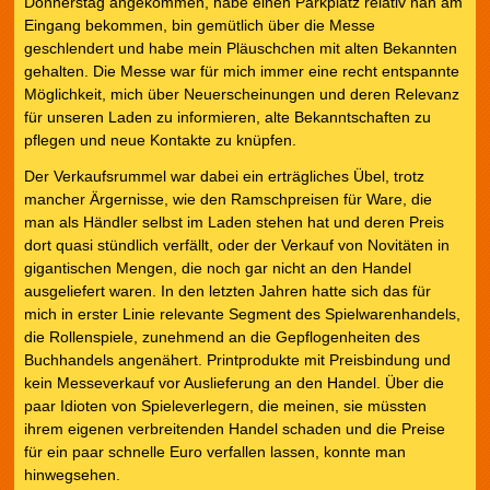
Donnerstag angekommen, habe einen Parkplatz relativ nah am
Eingang bekommen, bin gemütlich über die Messe
geschlendert und habe mein Pläuschchen mit alten Bekannten
gehalten. Die Messe war für mich immer eine recht entspannte
Möglichkeit, mich über Neuerscheinungen und deren Relevanz
für unseren Laden zu informieren, alte Bekanntschaften zu
pflegen und neue Kontakte zu knüpfen.
Der Verkaufsrummel war dabei ein erträgliches Übel, trotz
mancher Ärgernisse, wie den Ramschpreisen für Ware, die
man als Händler selbst im Laden stehen hat und deren Preis
dort quasi stündlich verfällt, oder der Verkauf von Novitäten in
gigantischen Mengen, die noch gar nicht an den Handel
ausgeliefert waren. In den letzten Jahren hatte sich das für
mich in erster Linie relevante Segment des Spielwarenhandels,
die Rollenspiele, zunehmend an die Gepflogenheiten des
Buchhandels angenähert. Printprodukte mit Preisbindung und
kein Messeverkauf vor Auslieferung an den Handel. Über die
paar Idioten von Spieleverlegern, die meinen, sie müssten
ihrem eigenen verbreitenden Handel schaden und die Preise
für ein paar schnelle Euro verfallen lassen, konnte man
hinwegsehen.