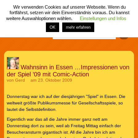
Wir verwenden Cookies auf unserer Webseite. Wenn du
fortfährst, setzen wir dein Einverständnis voraus. Du kannst
weitere Auswahloptionen wählen.
Einstellungen und Infos
menü
home
rubrik
buch
comic
spiel
fotos
shop
OK
mehr erfahren
Finden
Wahnsinn in Essen …Impressionen von
der Spiel ’09 mit Comic-Action
von
Gerd
am 23. Oktober 2009
Donnerstag war ich auf der diesjährigen "Spiel" in Essen. Die
weltweit größte Publikumsmesse für Gesellschaftsspiele, so
lautet die Selbstdefinition.
Eigentlich war das all die Jahre immer ganz nett am
Donnerstag dort zu sein, weil ab Freitag Mittag einfach der
Besucheransturm gigantisch ist. All die Jahre bin ich am