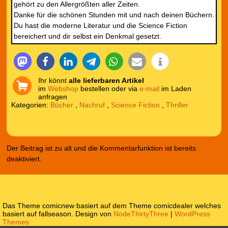
gehört zu den Allergrößten aller Zeiten.
Danke für die schönen Stunden mit und nach deinen Büchern.
Du hast die moderne Literatur und die Science Fiction
bereichert und dir selbst ein Denkmal gesetzt.
Ihr könnt
alle lieferbaren Artikel
im
Webshop
bestellen oder via
e-mail
im Laden
anfragen
Kategorien:
Bücher
,
Nachruf
,
Science Fiction
,
Thriller
Der Beitrag ist zu alt und die Kommentarfunktion ist bereits
deaktiviert.
Das Theme comicnew basiert auf dem Theme comicdealer welches
basiert auf fallseason. Design von
NodeThirtyThree
|
WordPress
Themes