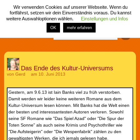
Wir verwenden Cookies auf unserer Webseite. Wenn du
fortfährst, setzen wir dein Einverständnis voraus. Du kannst
weitere Auswahloptionen wählen.
Einstellungen und Infos
menü
home
rubrik
buch
comic
spiel
fotos
shop
OK
mehr erfahren
Finden
Das Ende des Kultur-Universums
von
Gerd
am 10. Juni 2013
Gestern, am 9.6.13 ist Iain Banks viel zu früh verstorben.
Damit werden wir leider keine weiteren Romane aus dem
Kultur-Universum lesen können. Mit Banks hat die Welt einen
der besten und interessantesten Autoren verloren. Sowohl
seine SF Romane wie "Das Spiel Azad" oder "Die Spur der
Toten Sonne" als auch seine Krimis und Psychothriller wie
"Die Aufsteigerin" oder "Die Wespenfabrik" zählen zu den
gewaltigsten Werken, die ich jemals gelesen habe.