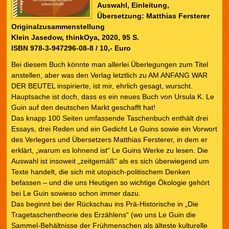
Auswahl, Einleitung,
Übersetzung: Matthias Fersterer
Originalzusammenstellung
Klein Jasedow, thinkOya, 2020, 95 S.
ISBN 978-3-947296-08-8 / 10,- Euro
Bei diesem Buch könnte man allerlei Überlegungen zum Titel
anstellen, aber was den Verlag letztlich zu AM ANFANG WAR
DER BEUTEL inspirierte, ist mir, ehrlich gesagt, wurscht.
Hauptsache ist doch, dass es ein neues Buch von Ursula K. Le
Guin auf den deutschen Markt geschafft hat!
Das knapp 100 Seiten umfassende Taschenbuch enthält drei
Essays, drei Reden und ein Gedicht Le Guins sowie ein Vorwort
des Verlegers und Übersetzers Matthias Fersterer, in dem er
erklärt, „warum es lohnend ist“ Le Guins Werke zu lesen. Die
Auswahl ist insoweit „zeitgemäß“ als es sich überwiegend um
Texte handelt, die sich mit utopisch-politischem Denken
befassen – und die uns Heutigen so wichtige Ökologie gehört
bei Le Guin sowieso schon immer dazu.
Das beginnt bei der Rückschau ins Prä-Historische in „Die
Tragetaschentheorie des Erzählens“ (wo uns Le Guin die
Sammel-Behältnisse der Frühmenschen als älteste kulturelle