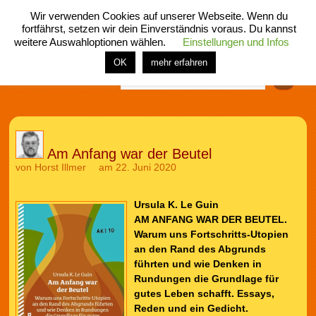
Wir verwenden Cookies auf unserer Webseite. Wenn du
fortfährst, setzen wir dein Einverständnis voraus. Du kannst
weitere Auswahloptionen wählen.
Einstellungen und Infos
menü
home
rubrik
buch
comic
spiel
fotos
shop
OK
mehr erfahren
Finden
Am Anfang war der Beutel
von
Horst Illmer
am 22. Juni 2020
Ursula K. Le Guin
AM ANFANG WAR DER BEUTEL.
Warum uns Fortschritts-Utopien
an den Rand des Abgrunds
führten und wie Denken in
Rundungen die Grundlage für
gutes Leben schafft. Essays,
Reden und ein Gedicht.