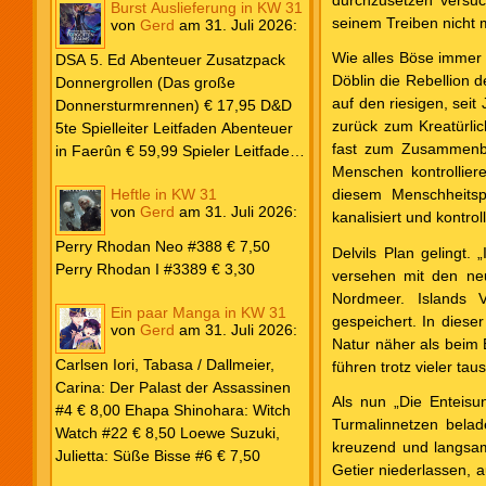
durchzusetzen versuch
Burst Auslieferung in KW 31
Frank: Der Pandora-Zyklus PB #1
seinem Treiben nicht
von
Gerd
am
31. Juli 2026
:
Die Reise nach Pandora € 16,00
Corey, James: The Captive’s War
Wie alles Böse immer 
DSA 5. Ed Abenteuer Zusatzpack
HC #2 Der Glaube der Bestien €
Döblin die Rebellion 
Donnergrollen (Das große
24,00 Loewe: Suzuki, Julietta: Süße
auf den riesigen, sei
Donnersturmrennen) € 17,95 D&D
Bisse #6 € 7,50
zurück zum Kreatürlic
5te Spielleiter Leitfaden Abenteuer
fast zum Zusammenbru
in Faerûn € 59,99 Spieler Leitfaden
Menschen kontrolliere
Helden von Faerûn € 49,99
Heftle in KW 31
diesem Menschheitspr
von
Gerd
am
31. Juli 2026
:
kanalisiert und kontrol
Perry Rhodan Neo #388 € 7,50
Delvils Plan gelingt.
Perry Rhodan I #3389 € 3,30
versehen mit den neu
Nordmeer. Islands V
Ein paar Manga in KW 31
gespeichert. In diese
von
Gerd
am
31. Juli 2026
:
Natur näher als beim 
Carlsen Iori, Tabasa / Dallmeier,
führen trotz vieler ta
Carina: Der Palast der Assassinen
Als nun „Die Enteisu
#4 € 8,00 Ehapa Shinohara: Witch
Turmalinnetzen belad
Watch #22 € 8,50 Loewe Suzuki,
kreuzend und langsam
Julietta: Süße Bisse #6 € 7,50
Getier niederlassen, 