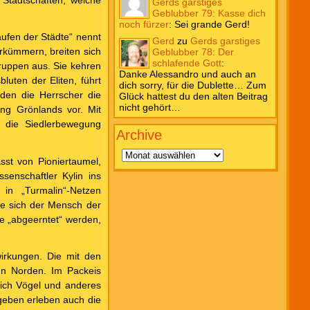
 Stadtschaften, welche
Gerds garstiges
Geblubber 79: Kasse dich
noch fürzer
:
Sei grande Gerd!
aufen der Städte“ nennt
Gerd
zu
Gerds garstiges
erkümmern, breiten sich
Geblubber 78: Der
schlafende Gott
:
gruppen aus. Sie kehren
Danke Alessandro und auch an
uten der Eliten, führt
dich sorry, für die Dublette… Zum
den die Herrscher die
Glück hattest du den alten Beitrag
nicht gehört…
ung Grönlands vor. Mit
d die Siedlerbewegung
Archive
Archive
sst von Pioniertaumel,
enschaftler Kylin ins
in „Turmalin“-Netzen
te sich der Mensch der
ie „abgeerntet“ werden,
irkungen. Die mit den
en Norden. Im Packeis
ich Vögel und anderes
geben erleben auch die