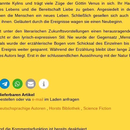
annte Kylins und trägt viele Züge der Göttin Venus in sich. Ihr H
es Lebens und die Bereitschaft Liebe zu geben. Angesiedelt in 
nen die Menschen ein neues Leben. Schließlich gesellen sich auch
 ihnen. Geläutert durch die Ereignisse wagen sie einen Neubeginn.
unter den literarischen Zukunftsvorstellungen einen herausragende
cht er den lyrisch-expressiven Stil. Nie wurde der Gegensatz „Mens
als wurde der erzählerische Bogen vom Schicksal des Einzelnen bi
 Ereignis weiter gespannt. Während der Erzählung bleibt über lange Z
s Autors liegt. Erst in der schlussendlichen Aussöhnung mit der Natur 
 lieferbaren Artikel
estellen oder via
e-mail
im Laden anfragen
eutschsprachige Autoren
,
Horsts Bibliothek
,
Science Fiction
und die Kommentarfunktion ist bereits deaktiviert.