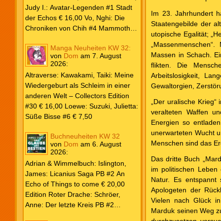
Weiß & Blut #8 … und Gedärme €
Judy I.: Avatar-Legenden #1 Stadt
Im 23. Jahrhundert h
26,00 Buscema, Sal / Dematteis, J.
der Echos € 16,00 Vo, Nghi: Die
Staatengebilde der al
M.: Spektakuläre Spider-Man – Die
Chroniken von Chih #4 Mammoths
utopische Egalität; „
Collection € 149,00 Avengers 2024
at the Gates € 15,00 Edition Roter
„Massenmenschen“. M
Manga Neuheiten KW 32:
#31 € 5,99 Spider-Man 2025 #9
Drache: Schröer, Anne: Der letzte
Massen in Schach. Ein
von
Dom
am
7. August
Angriff der Aliens € 7,99
Kreis PB #2 Erwachen € 18,00
2026
:
flikten. Die Mensch
Grace O`Malley: Ciseau, Karolyn:
Altraverse: Kawakami, Taiki: Meine
Arbeitslosigkeit, La
Dragonblood Academy HC #2 …to
Wiedergeburt als Schleim in einer
Gewaltorgien, Zerstör
kill a Monster € 25,00 Heyne: Bähr,
anderen Welt – Collectors Edition
Emily: Tainted Vows – Gods of New
„Der uralische Krieg“ 
#30 € 16,00 Loewe: Suzuki, Julietta:
Olympia PB € 17,00 Kim, Sophie:
veralteten Waffen un
Süße Bisse #6 € 7,50
Fate’s Thread-Reihe PB #2 Der Gott
Energien so entladen
und der Geist € 17,00 Vonnegut,
unerwarteten Wucht un
Buchneuheiten KW 32
Kurt: Katzenwiege PB € 17,00
Menschen sind das Erg
von
Dom
am
6. August
2026
:
Corey, James: The Captive’s War
Das dritte Buch „Mard
HC #2 Der Glaube der Bestien €
Adrian & Wimmelbuch: Islington,
im politischen Leben
24,00 Piper: Yang, Neon: Die letzte
James: Licanius Saga PB #2 An
Natur. Es entspannt
Tochter der Drachen PB € 18,00
Echo of Things to come € 20,00
Apologeten der Rück
Edition Roter Drache: Schröer,
Vielen nach Glück in
Anne: Der letzte Kreis PB #2
Marduk seinen Weg zur
Erwachen € 18,00 Heyne: Herbert,