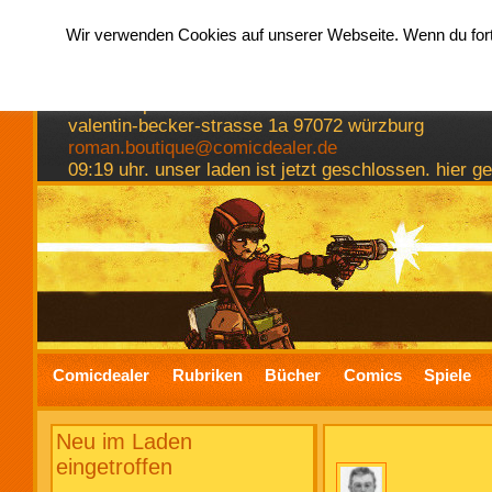
Wir verwenden Cookies auf unserer Webseite. Wenn du fortf
hermkes romanboutique
comics spiele bücher
valentin-becker-strasse 1a 97072 würzburg
roman.boutique@comicdealer.de
09:19 uhr. unser laden ist jetzt geschlossen. hier 
Comicdealer
Rubriken
Bücher
Comics
Spiele
Neu im Laden
eingetroffen