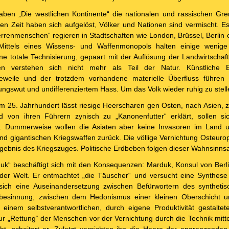
aben „Die westlichen Kontinente“ die nationalen und rassischen Gr
ten Zeit haben sich aufgelöst, Völker und Nationen sind vermischt. E
Herrenmenschen“ regieren in Stadtschaften wie London, Brüssel, Berlin
ittels eines Wissens- und Waffenmonopols halten einige wenige 
e totale Technisierung, gepaart mit der Auflösung der Landwirtschaft
en verstehen sich nicht mehr als Teil der Natur. Künstliche E
nge­weile und der trotzdem vorhandene materielle Überfluss führe
ungswut und undifferenziertem Hass. Um das Volk wieder ruhig zu stell
im 25. Jahrhundert lässt riesige Heerscharen gen Osten, nach Asien, zi
d von ihren Führern zynisch zu „Kanonenfutter“ erklärt, sollen si
. Dummerweise wollen die Asiaten aber keine Invasoren im Land u
d gigantischen Kriegswaffen zurück. Die völlige Vernichtung Osteurop
ebnis des Kriegszuges. Politische Erdbeben folgen dieser Wahnsinnsa
uk“ beschäftigt sich mit den Konse­quenzen: Marduk, Konsul von Berlin
 der Welt. Er entmachtet „die Täuscher“ und versucht eine Synthes
 sich eine Auseinandersetzung zwischen Befürwortern des synthet
besinnung, zwischen dem Hedonismus einer kleinen Oberschicht u
 einem selbstverantwortlichen, durch eigene Produktivität gestalt
 „Rettung“ der Menschen vor der Vernichtung durch die Technik mitte