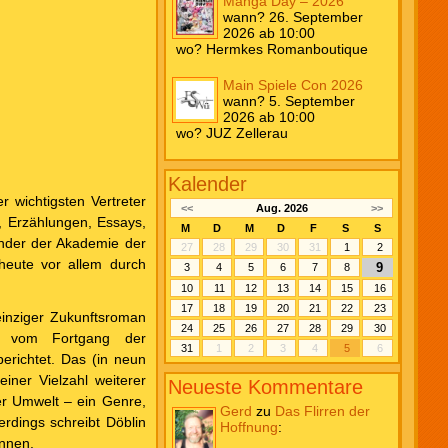
Manga Day – 2026
wann? 26. September
2026 ab 10:00
wo? Hermkes Romanboutique
Main Spiele Con 2026
wann? 5. September
2026 ab 10:00
wo? JUZ Zellerau
Kalender
r wichtigsten Vertreter
<<
Aug. 2026
>>
 Erzählungen, Essays,
M
D
M
D
F
S
S
nder der Akademie der
27
28
29
30
31
1
2
 heute vor allem durch
9
3
4
5
6
7
8
10
11
12
13
14
15
16
17
18
19
20
21
22
23
einziger Zukunftsroman
24
25
26
27
28
29
30
vom Fortgang der
31
1
2
3
4
5
6
erichtet. Das (in neun
iner Vielzahl weiterer
Neueste Kommentare
r Umwelt – ein Genre,
Gerd
zu
Das Flirren der
erdings schreibt Döblin
Hoffnung
:
innen.