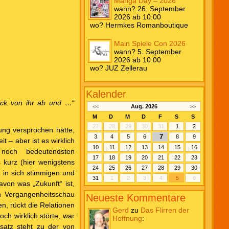
Manga Day – 2026
wann? 26. September
2026 ab 10:00
wo? Hermkes Romanboutique
Main Spiele Con 2026
wann? 5. September
2026 ab 10:00
wo? JUZ Zellerau
Kalender
lick von ihr ab und …
“
<<
Aug. 2026
>>
M
D
M
D
F
S
S
27
28
29
30
31
1
2
tung versprochen hätte,
7
3
4
5
6
8
9
 – aber ist es wirklich
10
11
12
13
14
15
16
noch bedeutendsten
17
18
19
20
21
22
23
 kurz (hier wenigstens
24
25
26
27
28
29
30
n in sich stimmigen und
31
1
2
3
4
5
6
avon was „Zukunft“ ist,
en Vergangenheitsschau
Neueste Kommentare
en, rückt die Relationen
Gerd
zu
Das Flirren der
h wirklich störte, war
Hoffnung
:
satz steht zu der von