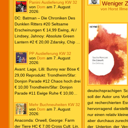
Panini Auslieferung KW 32
Weniger Z
von
Dom
am
7. August
von
Horst Illme
2026
:
DC: Batman – Die Chroniken Des
Dunklen Ritters #20 Seltsame
Erscheinungen € 14,99 Ewing, Al /
Lindsey, Jahnoy: Absolute Green
Lantern #2 € 20,00 Zdarsky, Chip /
Camuncoli, Guiseppe: Batman 2025
PP Auslieferung KW 32
Paperback #4 € 35,00 Watters, Dan;
von
Dom
am
7. August
Soy, Dexter: Nightwing 2024 #7 €
2026
:
20,00 Aaron, Jason / Sandoval,
Avant: Lage, Lilli: Bunny war Böse €
Rafa: Absolute Superman #5 € 9,99
29,00 Reprodukt: Trondheim/Sfar:
Marvel: Marvel Origins Collection
Donjon Parade #12 Chaos hoch drei
HC #74 Daredevil 7 € 14,99 Ewing,
€ 10,00 Trondheim/Sfar: Donjon
Al / Gomez, Carlos: Venom (2025)
deutschsprachigen Sc
Parade #11 Ewige Ruhe € 10,00
#3 € 20,00 Andrews, Kaare /
soll der Autor uns Vo
Larcenet, Manu: Alltägliche Kampf
Guggenheim, Marc: Spider-Man &
gut recherchierten Es
Mehr Buchneuheiten KW 32
Neuedition € 35,00 Zauberstern
Wolverine #3 € 9,99 North, Ryan /
hervorragend darstell
von
Dom
am
7. August
Comics: Ben’s Bande #4 Aug 2026
2026
:
Carratu, Vincenzo: Hulk macht alles
nur einen relativ klei
€ 7,99 Phantom #10 Spezial € 7,99
kaputt! € 16,00 Ewing, Al / Walker,
Anaconda: Orwell, George: Farm
aber durchaus zurecht
Kevin / Various: Marvel – Schwarz
der Tiere HC € 7,00 Cross Cult: Lin,
der Unterton der Ver