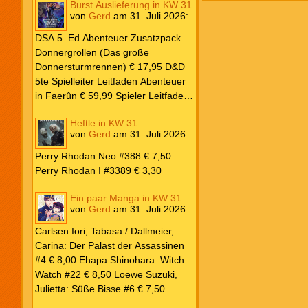
Burst Auslieferung in KW 31
Frank: Der Pandora-Zyklus PB #1
von
Gerd
am
31. Juli 2026
:
Die Reise nach Pandora € 16,00
Corey, James: The Captive’s War
DSA 5. Ed Abenteuer Zusatzpack
HC #2 Der Glaube der Bestien €
Donnergrollen (Das große
24,00 Loewe: Suzuki, Julietta: Süße
Donnersturmrennen) € 17,95 D&D
Bisse #6 € 7,50
5te Spielleiter Leitfaden Abenteuer
in Faerûn € 59,99 Spieler Leitfaden
Helden von Faerûn € 49,99
Heftle in KW 31
von
Gerd
am
31. Juli 2026
:
Perry Rhodan Neo #388 € 7,50
Perry Rhodan I #3389 € 3,30
Ein paar Manga in KW 31
von
Gerd
am
31. Juli 2026
:
Carlsen Iori, Tabasa / Dallmeier,
Carina: Der Palast der Assassinen
#4 € 8,00 Ehapa Shinohara: Witch
Watch #22 € 8,50 Loewe Suzuki,
Julietta: Süße Bisse #6 € 7,50