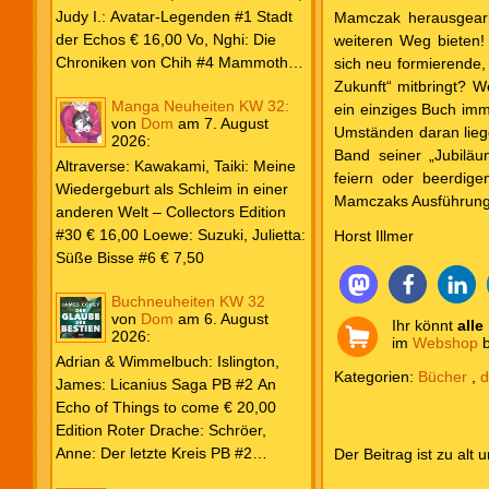
Weiß & Blut #8 … und Gedärme €
Judy I.: Avatar-Legenden #1 Stadt
Mamczak herausgearbe
26,00 Buscema, Sal / Dematteis, J.
der Echos € 16,00 Vo, Nghi: Die
weiteren Weg bieten!
M.: Spektakuläre Spider-Man – Die
Chroniken von Chih #4 Mammoths
sich neu formierende, 
Collection € 149,00 Avengers 2024
at the Gates € 15,00 Edition Roter
Zukunft“ mitbringt? W
Manga Neuheiten KW 32:
#31 € 5,99 Spider-Man 2025 #9
Drache: Schröer, Anne: Der letzte
ein einziges Buch imm
von
Dom
am
7. August
Angriff der Aliens € 7,99
Kreis PB #2 Erwachen € 18,00
Umständen daran liege
2026
:
Grace O`Malley: Ciseau, Karolyn:
Band seiner „Jubiläu
Altraverse: Kawakami, Taiki: Meine
Dragonblood Academy HC #2 …to
feiern oder beerdig
Wiedergeburt als Schleim in einer
kill a Monster € 25,00 Heyne: Bähr,
Mamczaks Ausführunge
anderen Welt – Collectors Edition
Emily: Tainted Vows – Gods of New
#30 € 16,00 Loewe: Suzuki, Julietta:
Horst Illmer
Olympia PB € 17,00 Kim, Sophie:
Süße Bisse #6 € 7,50
Fate’s Thread-Reihe PB #2 Der Gott
und der Geist € 17,00 Vonnegut,
Buchneuheiten KW 32
Kurt: Katzenwiege PB € 17,00
von
Dom
am
6. August
Ihr könnt
alle
2026
:
Corey, James: The Captive’s War
im
Webshop
b
HC #2 Der Glaube der Bestien €
Adrian & Wimmelbuch: Islington,
Kategorien:
Bücher
,
d
24,00 Piper: Yang, Neon: Die letzte
James: Licanius Saga PB #2 An
Tochter der Drachen PB € 18,00
Echo of Things to come € 20,00
Edition Roter Drache: Schröer,
Anne: Der letzte Kreis PB #2
Der Beitrag ist zu alt 
Erwachen € 18,00 Heyne: Herbert,