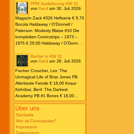
PPM Auslieferung KW 31
von
Gerd
am
30. Juli 2026
:
Magazin Zack #326 Heftserie € 9,70
Bocola Haldaway / O’Donnell /
Paterson: Modesty Blaise #10 Die
kompletten Comicstrips – 1973 –
1975 € 29,00 Haldaway / O’Donnell
/ Paterson: Modesty Blaise #9 Die
kompletten Comicstrips – 1972 –
Bücher in KW 31
von
Gerd
am
28. Juli 2026
:
1973 € 29,00 Knesebeck Hendrix,
John: Die Weltenerschaffer Die
Fischer Croucher, Lex: The
fantastische Freundschaft von C.S.
Unmagical Life of Briar Jones PB
Lewis & J.R.R. Tolkien € 30,00
Allerbeste Feinde € 18,00 Knaur
Weissblech Luba Wolfsschwanz #22
Kehribar, Beril: The Darkest
€ 4,90 Horror Schocker #81 € 4,90
Academy PB #1 Bones € 18,00
Lübbe Odette, Tessonja: Fair Isle
Über uns
Trilogie PB #3 To Spark a Fae War €
18,00 Bramble Hardcover Priest: Lie
Startseite
Wer ist Comicdealer?
Huo Jiao Chou HC #1 Drowning
Impressum
Sorrows in Raging Fire € 25,00
Datenschutz
Carlsen Davon, Isla: Blackened