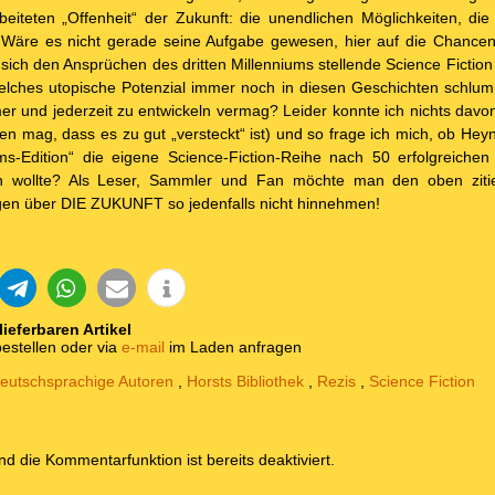
iteten „Offenheit“ der Zukunft: die unendlichen Möglichkeiten, di
 Wäre es nicht gerade seine Aufgabe gewesen, hier auf die Chancen
sich den Ansprüchen des dritten Millenniums stellende Science Fiction 
elches utopische Potenzial immer noch in diesen Geschichten schlumm
er und jederzeit zu entwickeln vermag? Leider konnte ich nichts davo
n mag, dass es zu gut „versteckt“ ist) und so frage ich mich, ob Hey
ms-Edition“ die eigene Science-Fiction-Reihe nach 50 erfolgreichen
en wollte? Als Leser, Sammler und Fan möchte man den oben zitie
n über DIE ZUKUNFT so jedenfalls nicht hinnehmen!
 lieferbaren Artikel
estellen oder via
e-mail
im Laden anfragen
eutschsprachige Autoren
,
Horsts Bibliothek
,
Rezis
,
Science Fiction
und die Kommentarfunktion ist bereits deaktiviert.