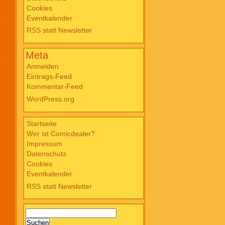
Cookies
Blade PB #3 Of Blackened Blood €
Eventkalender
18,00
RSS statt Newsletter
Meta
Anmelden
Eintrags-Feed
Kommentar-Feed
WordPress.org
Startseite
Wer ist Comicdealer?
Impressum
Datenschutz
Cookies
Eventkalender
RSS statt Newsletter
Suchen
nach: