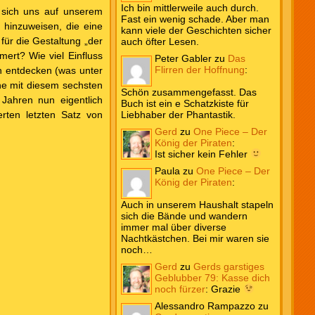
Ich bin mittlerweile auch durch.
e sich uns auf unserem
Fast ein wenig schade. Aber man
 hinzuweisen, die eine
kann viele der Geschichten sicher
für die Gestaltung „der
auch öfter Lesen.
ert? Wie viel Einfluss
Peter Gabler
zu
Das
Flirren der Hoffnung
:
n entdecken (was unter
ne mit diesem sechsten
Schön zusammengefasst. Das
 Jahren nun eigentlich
Buch ist ein e Schatzkiste für
rten letzten Satz von
Liebhaber der Phantastik.
Gerd
zu
One Piece – Der
König der Piraten
:
Ist sicher kein Fehler
Paula
zu
One Piece – Der
König der Piraten
:
Auch in unserem Haushalt stapeln
sich die Bände und wandern
immer mal über diverse
Nachtkästchen. Bei mir waren sie
noch…
Gerd
zu
Gerds garstiges
Geblubber 79: Kasse dich
noch fürzer
:
Grazie
Alessandro Rampazzo
zu