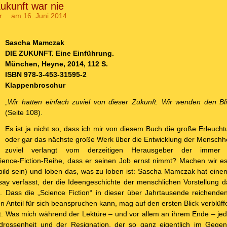
ukunft war nie
r
am 16. Juni 2014
Sascha Mamczak
DIE ZUKUNFT. Eine Einführung.
München, Heyne, 2014, 112 S.
ISBN 978-3-453-31595-2
Klappenbroschur
„
Wir hatten einfach zuviel von dieser Zukunft. Wir wenden den B
(Seite 108).
Es ist ja nicht so, dass ich mir von diesem Buch die große Erleuch
oder gar das nächste große Werk über die Entwicklung der Menschheit
zuviel verlangt vom derzeitigen Herausgeber der immer 
ience-Fiction-Reihe, dass er seinen Job ernst nimmt? Machen wir es
rbild sein) und loben das, was zu loben ist: Sascha Mamczak hat eine
say verfasst, der die Ideengeschichte der menschlichen Vorstellung d
t. Dass die „Science Fiction“ in dieser über Jahrtausende reichend
nen Anteil für sich beanspruchen kann, mag auf den ersten Blick verblüff
. Was mich während der Lektüre – und vor allem an ihrem Ende – jedoc
drossenheit und der Resignation, der so ganz eigentlich im Gegen