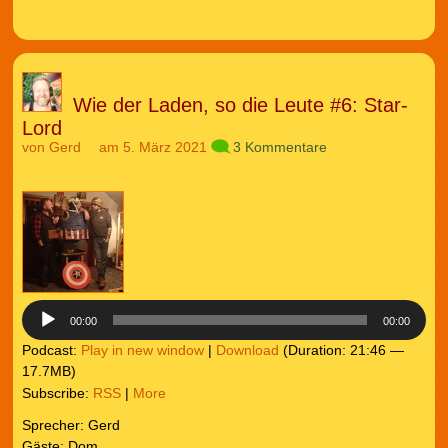
Wie der Laden, so die Leute #6: Star-
Lord
von
Gerd
am 5. März 2021
3 Kommentare
Audio-
Player
00:00
00:00
Podcast:
Play in new window
|
Download
(Duration: 21:46 —
17.7MB)
Subscribe:
RSS
|
More
Sprecher: Gerd
Gäste: Dom