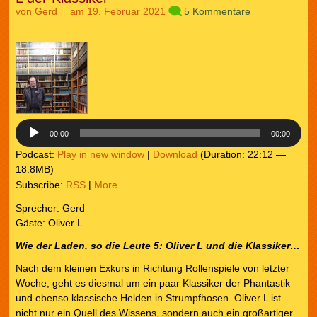
von
Gerd
am 19. Februar 2021
5 Kommentare
Audio-
Player
00:00
00:00
Podcast:
Play in new window
|
Download
(Duration: 22:12 —
18.8MB)
Subscribe:
RSS
|
More
Sprecher: Gerd
Gäste: Oliver L
Wie der Laden, so die Leute
5: Oliver L und die Klassiker…
Nach dem kleinen Exkurs in Richtung Rollenspiele von letzter
Woche, geht es diesmal um ein paar Klassiker der Phantastik
und ebenso klassische Helden in Strumpfhosen. Oliver L ist
nicht nur ein Quell des Wissens, sondern auch ein großartiger