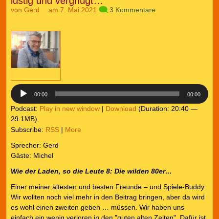
lustig und vergnügt…
von
Gerd
am 7. Mai 2021
3 Kommentare
Audio-
Player
00:00
00:00
Podcast:
Play in new window
|
Download
(Duration: 20:40 —
29.1MB)
Subscribe:
RSS
|
More
Sprecher: Gerd
Gäste: Michel
Wie der Laden, so die Leute
8: Die wilden 80er…
Einer meiner ältesten und besten Freunde – und Spiele-Buddy.
Wir wollten noch viel mehr in den Beitrag bringen, aber da wird
es wohl einen zweiten geben … müssen. Wir haben uns
einfach ein wenig verloren in den "guten alten Zeiten". Dafür ist