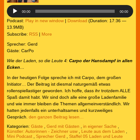
00:00
00:00
Podcast:
Play in new window
|
Download
(Duration: 17:36 —
13.9MB)
Subscribe:
RSS
|
More
Sprecher: Gerd
Gäste: CarPo
Wie der Laden, so die Leute
4:
Carpo der Hansdampf in allen
Ecken
…
In der heutigen Folge spreche ich mit Carpo, dem großen
Initiator… Der Beitrag ist diesmal naturgemäß etwas
rollenspiellastiger geworden. Ich hoffe, dass ihr trotzdem ALLE
Spaß damit habt. Wir sind doch alle eine große Ladenfamilie
und wie immer bleiben die Themen allgemeinverständlich. Wir
hatten jedenfalls ein unterhaltsames und kurzweiliges
Gespräch.
den ganzen Beitrag lesen…
Kategorien:
Gäste
,
Gerd mit Gästen
,
in eigener Sache
,
Künstler: Autorinnen - Zeichner usw
,
Leute aus dem Laden
,
Mini Podcast
,
Sprecher Gerd
,
Staffel 05 Laden und Leute