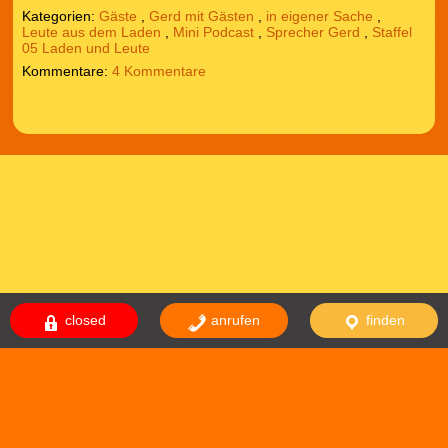
Kategorien:
Gäste
,
Gerd mit Gästen
,
in eigener Sache
,
Leute aus dem Laden
,
Mini Podcast
,
Sprecher Gerd
,
Staffel
05 Laden und Leute
4 Kommentare
closed
anrufen
finden