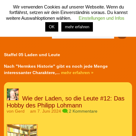
Wir verwenden Cookies auf unserer Webseite. Wenn du
fortfährst, setzen wir dein Einverständnis voraus. Du kannst
weitere Auswahloptionen wählen.
Einstellungen und Infos
menü
home
rubrik
buch
comic
spiel
fotos
shop
OK
mehr erfahren
Finden
Staffel 05 Laden und Leute
Nach "Hermkes Historie" gibt es noch jede Menge
interessanter Charaktere,...
mehr erfahren »
Wie der Laden, so die Leute #12: Das
Hobby des Philipp Lohmann
von
Gerd
am 7. Juni 2024
2 Kommentare
Audio-
Player