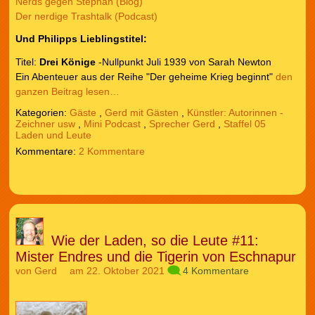
Nerds gegen Stephan (Blog)
Der nerdige Trashtalk (Podcast)
Und Philipps Lieblingstitel:
Titel:
Drei Könige
-Nullpunkt Juli 1939 von Sarah Newton
Ein Abenteuer aus der Reihe "Der geheime Krieg beginnt"
den
ganzen Beitrag lesen…
Kategorien:
Gäste
,
Gerd mit Gästen
,
Künstler: Autorinnen -
Zeichner usw
,
Mini Podcast
,
Sprecher Gerd
,
Staffel 05
Laden und Leute
2 Kommentare
Wie der Laden, so die Leute #11:
Mister Endres und die Tigerin von Eschnapur
von
Gerd
am 22. Oktober 2021
4 Kommentare
Audio-