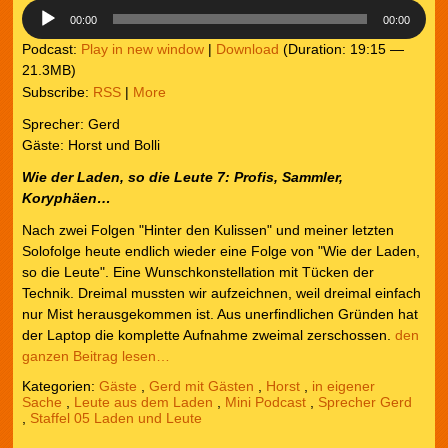
00:00
00:00
Podcast:
Play in new window
|
Download
(Duration: 19:15 —
21.3MB)
Subscribe:
RSS
|
More
Sprecher: Gerd
Gäste: Horst und Bolli
Wie der Laden, so die Leute
7: Profis, Sammler,
Koryphäen…
Nach zwei Folgen "Hinter den Kulissen" und meiner letzten
Solofolge heute endlich wieder eine Folge von "Wie der Laden,
so die Leute". Eine Wunschkonstellation mit Tücken der
Technik. Dreimal mussten wir aufzeichnen, weil dreimal einfach
nur Mist herausgekommen ist. Aus unerfindlichen Gründen hat
der Laptop die komplette Aufnahme zweimal zerschossen.
den
ganzen Beitrag lesen…
Kategorien:
Gäste
,
Gerd mit Gästen
,
Horst
,
in eigener
Sache
,
Leute aus dem Laden
,
Mini Podcast
,
Sprecher Gerd
,
Staffel 05 Laden und Leute