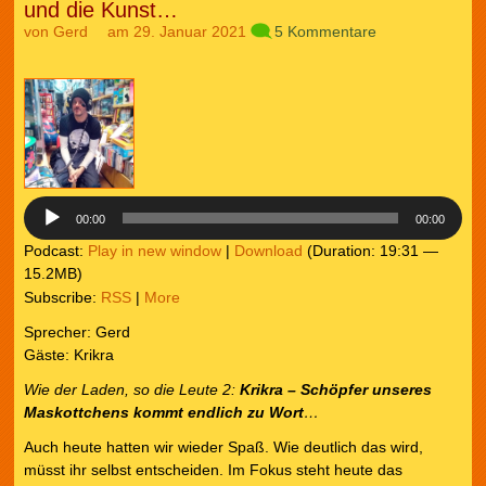
und die Kunst…
von
Gerd
am 29. Januar 2021
5 Kommentare
Audio-
Player
00:00
00:00
Podcast:
Play in new window
|
Download
(Duration: 19:31 —
15.2MB)
Subscribe:
RSS
|
More
Sprecher: Gerd
Gäste: Krikra
Wie der Laden, so d
ie Leute
2:
Krikra – Schöpfer unseres
Maskottchens kommt endlich zu Wort
…
Auch heute hatten wir wieder Spaß. Wie deutlich das wird,
müsst ihr selbst entscheiden. Im Fokus steht heute das