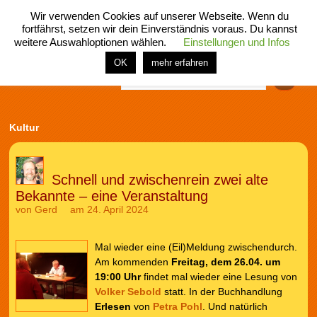
Wir verwenden Cookies auf unserer Webseite. Wenn du
fortfährst, setzen wir dein Einverständnis voraus. Du kannst
weitere Auswahloptionen wählen.
Einstellungen und Infos
menü
home
rubrik
buch
comic
spiel
fotos
shop
OK
mehr erfahren
Finden
Kultur
Schnell und zwischenrein zwei alte
Bekannte – eine Veranstaltung
von
Gerd
am 24. April 2024
Mal wieder eine (Eil)Meldung zwischendurch.
Am kommenden
Freitag, dem 26.04. um
19:00 Uhr
findet mal wieder eine Lesung von
Volker Sebold
statt. In der Buchhandlung
Erlesen
von
Petra Pohl
. Und natürlich