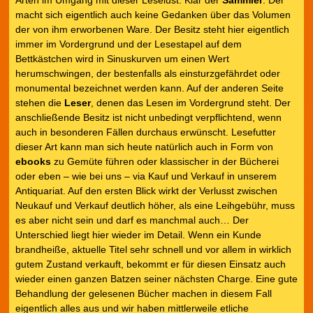
Arten im Umgang mit dieser Leselust. Klar der
Sammler
. Der
macht sich eigentlich auch keine Gedanken über das Volumen
der von ihm erworbenen Ware. Der Besitz steht hier eigentlich
immer im Vordergrund und der Lesestapel auf dem
Bettkästchen wird in Sinuskurven um einen Wert
herumschwingen, der bestenfalls als einsturzgefährdet oder
monumental bezeichnet werden kann. Auf der anderen Seite
stehen die
Leser
, denen das Lesen im Vordergrund steht. Der
anschließende Besitz ist nicht unbedingt verpflichtend, wenn
auch in besonderen Fällen durchaus erwünscht. Lesefutter
dieser Art kann man sich heute natürlich auch in Form von
ebooks
zu Gemüte führen oder klassischer in der Bücherei
oder eben – wie bei uns – via Kauf und Verkauf in unserem
Antiquariat. Auf den ersten Blick wirkt der Verlusst zwischen
Neukauf und Verkauf deutlich höher, als eine Leihgebühr, muss
es aber nicht sein und darf es manchmal auch… Der
Unterschied liegt hier wieder im Detail. Wenn ein Kunde
brandheiße, aktuelle Titel sehr schnell und vor allem in wirklich
gutem Zustand verkauft, bekommt er für diesen Einsatz auch
wieder einen ganzen Batzen seiner nächsten Charge. Eine gute
Behandlung der gelesenen Bücher machen in diesem Fall
eigentlich alles aus und wir haben mittlerweile etliche