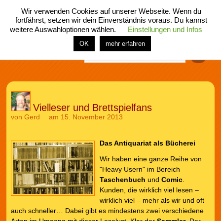
Wir verwenden Cookies auf unserer Webseite. Wenn du
fortfährst, setzen wir dein Einverständnis voraus. Du kannst
weitere Auswahloptionen wählen.
Einstellungen und Infos
menü
home
rubrik
buch
comic
spiel
fotos
shop
OK
mehr erfahren
Finden
Vielleser und Brettspielfans
von
Gerd
am 15. November 2013
Das Antiquariat als Bücherei
Wir haben eine ganze Reihe von
"Heavy Usern" im Bereich
Taschenbuch
und
Comic
.
Kunden, die wirklich viel lesen –
wirklich viel – mehr als wir und oft
auch schneller… Dabei gibt es mindestens zwei verschiedene