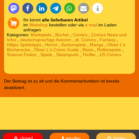
Ihr könnt
alle lieferbaren Artikel
im
Webshop
bestellen oder via
e-mail
im Laden
anfragen
Kategorien:
Brettspiele
,
Bücher
,
Comics
,
Comics News und
Infos
,
deutschsprachige Autoren
,
dt. Comics
,
Fantasy
,
Hiltjas Spieletipps
,
Horror
,
Kartenspiele
,
Manga
,
Oliver L's
Bücherecke
,
Oliver L's Comic Guide
,
Rezis
,
Rollenspiele
,
Science Fiction
,
Spiele
,
Steampunk
,
Thriller
,
US Comics
Der Beitrag ist zu alt und die Kommentarfunktion ist bereits
deaktiviert.
Das Theme comicnew basiert auf dem Theme comicdealer welches
basiert auf fallseason. Design von
NodeThirtyThree
|
WordPress
closed
anrufen
finden