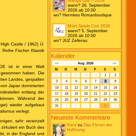
Manga Day – 2026
wann? 26. September
2026 ab 10:00
wo? Hermkes Romanboutique
Main Spiele Con 2026
wann? 5. September
2026 ab 10:00
wo? JUZ Zellerau
igh Castle / 1962) Ü:
. Reihe Fischer Klassik
Kalender
<<
Aug. 2026
>>
E ist in einer Welt
M
D
M
D
F
S
S
g gewonnen haben. Die
27
28
29
30
31
1
2
tzten Landes, gespalten
8
3
4
5
6
7
9
e von Japan dominierten
10
11
12
13
14
15
16
desteilen entlang der
17
18
19
20
21
22
23
 können. Während der
24
25
26
27
28
29
30
ogie) wieder aufgebaut
31
1
2
3
4
5
6
alismus verlegt.
Neueste Kommentare
igen, sehr vereinzelt
Gerd
zu
Das Flirren der
zirkuliert ein Buch des
Hoffnung
:
bt, in der England und