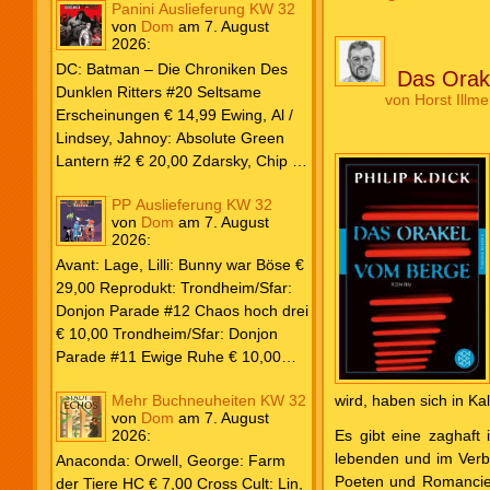
Beiträge
Panini Auslieferung KW 32
von
Dom
am
7. August
2026
:
DC: Batman – Die Chroniken Des
Das Orak
Dunklen Ritters #20 Seltsame
von
Horst Illme
Erscheinungen € 14,99 Ewing, Al /
Lindsey, Jahnoy: Absolute Green
Lantern #2 € 20,00 Zdarsky, Chip /
Camuncoli, Guiseppe: Batman 2025
PP Auslieferung KW 32
Paperback #4 € 35,00 Watters, Dan;
von
Dom
am
7. August
Soy, Dexter: Nightwing 2024 #7 €
2026
:
20,00 Aaron, Jason / Sandoval,
Avant: Lage, Lilli: Bunny war Böse €
Rafa: Absolute Superman #5 € 9,99
29,00 Reprodukt: Trondheim/Sfar:
Marvel: Marvel Origins Collection
Donjon Parade #12 Chaos hoch drei
HC #74 Daredevil 7 € 14,99 Ewing,
€ 10,00 Trondheim/Sfar: Donjon
Al / Gomez, Carlos: Venom (2025)
Parade #11 Ewige Ruhe € 10,00
#3 € 20,00 Andrews, Kaare /
Larcenet, Manu: Alltägliche Kampf
Guggenheim, Marc: Spider-Man &
wird, haben sich in Ka
Mehr Buchneuheiten KW 32
Neuedition € 35,00 Zauberstern
Wolverine #3 € 9,99 North, Ryan /
von
Dom
am
7. August
Comics: Ben’s Bande #4 Aug 2026
2026
:
Es gibt eine zaghaft
Carratu, Vincenzo: Hulk macht alles
€ 7,99 Phantom #10 Spezial € 7,99
lebenden und im Verbo
kaputt! € 16,00 Ewing, Al / Walker,
Anaconda: Orwell, George: Farm
Poeten und Romancier
Kevin / Various: Marvel – Schwarz
der Tiere HC € 7,00 Cross Cult: Lin,