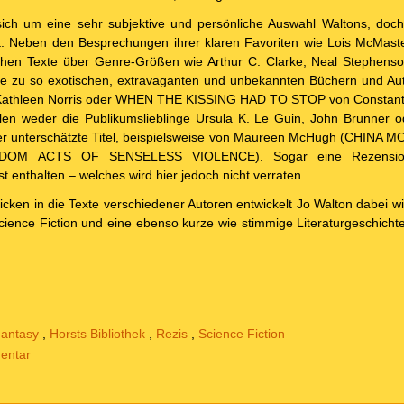
sich um eine sehr subjektive und persönliche Auswahl Waltons, doch
t. Neben den Besprechungen ihrer klaren Favoriten wie Lois McMaste
ehen Texte über Genre-Größen wie Arthur C. Clarke, Neal Stephenso
sie zu so exotischen, extravaganten und unbekannten Büchern und 
thleen Norris oder WHEN THE KISSING HAD TO STOP von Constantin
hlen weder die Publikumslieblinge Ursula K. Le Guin, John Brunner 
er unterschätzte Titel, beispielsweise von Maureen McHugh (CHINA
DOM ACTS OF SENSELESS VIOLENCE). Sogar eine Rezensio
st enthalten – welches wird hier jedoch nicht verraten.
licken in die Texte verschiedener Autoren entwickelt Jo Walton dabei w
ience Fiction und eine ebenso kurze wie stimmige Literaturgeschichte
antasy
,
Horsts Bibliothek
,
Rezis
,
Science Fiction
entar