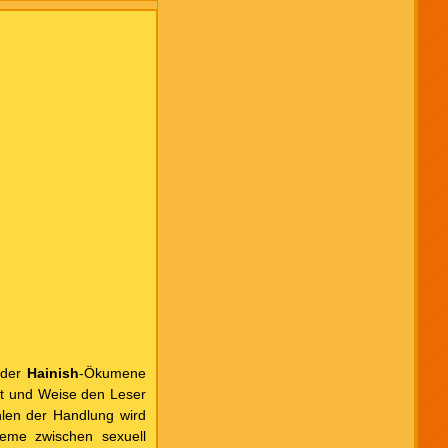
 der
Hainish
-Ökumene
 Art und Weise den Leser
len der Hand­lung wird
leme zwischen sexuell