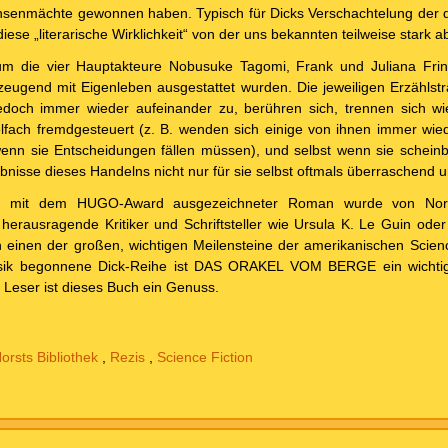
senmächte gewonnen haben. Typisch für Dicks Verschachtelung der div
iese „literarische Wirklichkeit“ von der uns bekannten teilweise stark a
um die vier Hauptakteure Nobusuke Tagomi, Frank und Juliana Frin
eugend mit Eigenleben ausgestattet wurden. Die jeweiligen Erzählst
edoch immer wieder aufeinander zu, berühren sich, trennen sich wi
elfach fremdgesteuert (z. B. wenden sich einige von ihnen immer wie
enn sie Entscheidungen fällen müssen), und selbst wenn sie schein
ebnisse dieses Handelns nicht nur für sie selbst oftmals überraschend
63 mit dem HUGO-Award ausgezeichneter Roman wurde von Norb
 herausragende Kritiker und Schriftsteller wie Ursula K. Le Guin ode
einen der großen, wichtigen Meilensteine der amerikanischen Science
assik begonnene Dick-Reihe ist DAS ORAKEL VOM BERGE ein wichtig
 Leser ist dieses Buch ein Genuss.
orsts Bibliothek
,
Rezis
,
Science Fiction