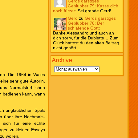
Gerds garstiges
Geblubber 79: Kasse dich
noch fürzer
:
Sei grande Gerd!
Gerd
zu
Gerds garstiges
Geblubber 78: Der
schlafende Gott
:
Danke Alessandro und auch an
dich sorry, für die Dublette… Zum
Glück hattest du den alten Beitrag
nicht gehört…
Archive
Archive
sen: Die 1964 in Wales
eine sehr gute Autorin,
uns Normalsterblichen
ich bedienen kann, wann
ach unglaublichen Spaß
 über ihre Nochmals-
s sich für eine echte
ungen zu kleinen Essays
zu wollen.