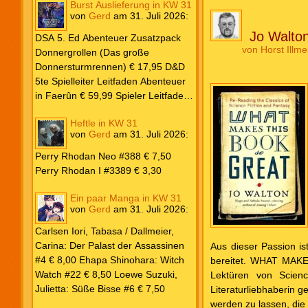
Burst Auslieferung in KW 31
Frank: Der Pandora-Zyklus PB #1
von
Gerd
am
31. Juli 2026
:
Die Reise nach Pandora € 16,00
Jo Walto
Corey, James: The Captive’s War
DSA 5. Ed Abenteuer Zusatzpack
HC #2 Der Glaube der Bestien €
von
Horst Illme
Donnergrollen (Das große
24,00 Loewe: Suzuki, Julietta: Süße
Donnersturmrennen) € 17,95 D&D
Bisse #6 € 7,50
5te Spielleiter Leitfaden Abenteuer
in Faerûn € 59,99 Spieler Leitfaden
Helden von Faerûn € 49,99
Heftle in KW 31
von
Gerd
am
31. Juli 2026
:
Perry Rhodan Neo #388 € 7,50
Perry Rhodan I #3389 € 3,30
Ein paar Manga in KW 31
von
Gerd
am
31. Juli 2026
:
Carlsen Iori, Tabasa / Dallmeier,
Carina: Der Palast der Assassinen
Aus dieser Passion is
#4 € 8,00 Ehapa Shinohara: Witch
bereitet. WHAT MAKE
Watch #22 € 8,50 Loewe Suzuki,
Lektüren von Science
Julietta: Süße Bisse #6 € 7,50
Literaturliebhaberin g
werden zu lassen, die