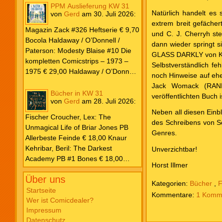
PPM Auslieferung KW 31
Natürlich handelt es 
von
Gerd
am
30. Juli 2026
:
extrem breit gefächer
Magazin Zack #326 Heftserie € 9,70
und C. J. Cherryh st
Bocola Haldaway / O’Donnell /
dann wieder springt 
Paterson: Modesty Blaise #10 Die
GLASS DARKLY von Ka
kompletten Comicstrips – 1973 –
Selbstverständlich fe
1975 € 29,00 Haldaway / O’Donnell
noch Hinweise auf eh
/ Paterson: Modesty Blaise #9 Die
Jack Womack (RAN
kompletten Comicstrips – 1972 –
Bücher in KW 31
veröffentlichten Buch i
von
Gerd
am
28. Juli 2026
:
1973 € 29,00 Knesebeck Hendrix,
Neben all diesen Einb
John: Die Weltenerschaffer Die
Fischer Croucher, Lex: The
des Schreibens von Sc
fantastische Freundschaft von C.S.
Unmagical Life of Briar Jones PB
Genres.
Lewis & J.R.R. Tolkien € 30,00
Allerbeste Feinde € 18,00 Knaur
Weissblech Luba Wolfsschwanz #22
Kehribar, Beril: The Darkest
Unverzichtbar!
€ 4,90 Horror Schocker #81 € 4,90
Academy PB #1 Bones € 18,00
Horst Illmer
Lübbe Odette, Tessonja: Fair Isle
Über uns
Trilogie PB #3 To Spark a Fae War €
Kategorien:
Bücher
,
F
18,00 Bramble Hardcover Priest: Lie
Startseite
1 Komm
Wer ist Comicdealer?
Huo Jiao Chou HC #1 Drowning
Impressum
Sorrows in Raging Fire € 25,00
Datenschutz
Carlsen Davon, Isla: Blackened