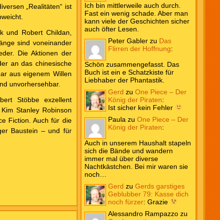
Ich bin mittlerweile auch durch.
ersen „Realitäten“ ist
Fast ein wenig schade. Aber man
bweicht.
kann viele der Geschichten sicher
auch öfter Lesen.
k und Robert Childan,
Peter Gabler
zu
Das
ränge sind voneinander
Flirren der Hoffnung
:
eder. Die Aktionen der
der an das chinesische
Schön zusammengefasst. Das
Buch ist ein e Schatzkiste für
bar aus eigenem Willen
Liebhaber der Phantastik.
 und unvorhersehbar.
Gerd
zu
One Piece – Der
König der Piraten
:
ert Stöbbe exzellent
Ist sicher kein Fehler
r Kim Stanley Robinson
Paula
zu
One Piece – Der
 Fiction. Auch für die
König der Piraten
:
er Baustein – und für
Auch in unserem Haushalt stapeln
sich die Bände und wandern
immer mal über diverse
Nachtkästchen. Bei mir waren sie
noch…
Gerd
zu
Gerds garstiges
Geblubber 79: Kasse dich
noch fürzer
:
Grazie
Alessandro Rampazzo
zu