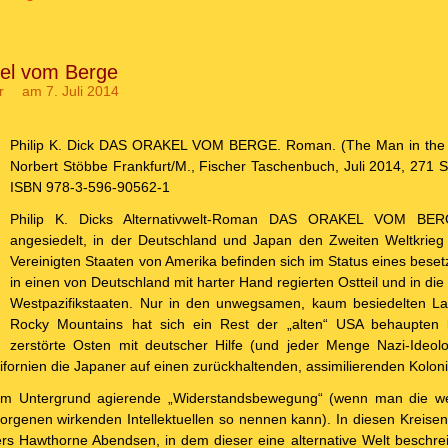
el vom Berge
r
am 7. Juli 2014
Philip K. Dick DAS ORAKEL VOM BERGE. Roman. (The Man in the H
Norbert Stöbbe Frankfurt/M., Fischer Taschenbuch, Juli 2014, 271 S
ISBN 978-3-596-90562-1
Philip K. Dicks Alternativwelt-Roman DAS ORAKEL VOM BERG
angesiedelt, in der Deutschland und Japan den Zweiten Weltkrie
Vereinigten Staaten von Amerika befinden sich im Status eines bese
in einen von Deutschland mit harter Hand regierten Ostteil und in di
Westpazifikstaaten. Nur in den unwegsamen, kaum besiedelten Lan
Rocky Mountains hat sich ein Rest der „alten“ USA behaupten
zerstörte Osten mit deutscher Hilfe (und jeder Menge Nazi-Ideol
lifornien die Japaner auf einen zurückhaltenden, assimilierenden Koloni
 im Untergrund agierende „Widerstandsbewegung“ (wenn man die wen
rgenen wirkenden Intellektuellen so nennen kann). In diesen Kreisen 
s Hawthorne Abendsen, in dem dieser eine alternative Welt beschrei