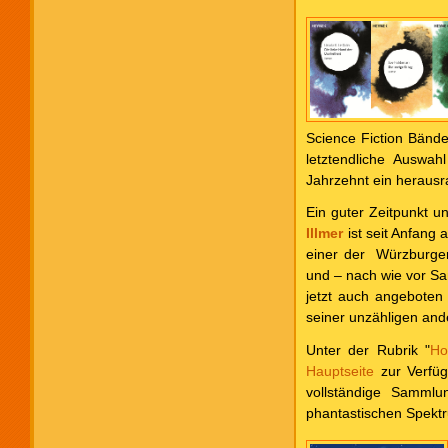
Science Fiction Bän
letztendliche Auswa
Jahrzehnt ein herausr
Ein guter Zeitpunkt u
Illmer
ist seit Anfang
einer der Würzburger 
und – nach wie vor Sa
jetzt auch angeboten 
seiner unzähligen and
Unter der Rubrik "
Ho
Hauptseite
zur Verfüg
vollständige Sammlu
phantastischen Spektr