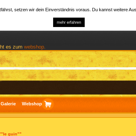
ährst, setzen wir dein Einverständnis voraus. Du kannst weitere A
mehr erfahren
geht es zum
webshop.
Galerie
Webshop
ierung
""le guin""