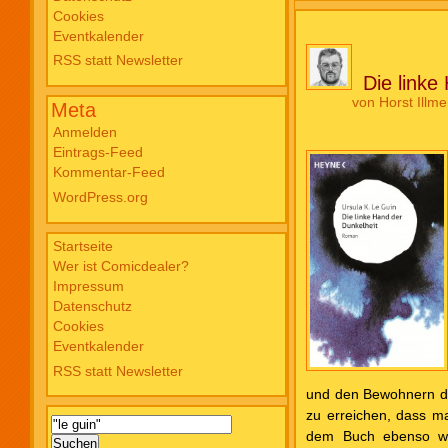
Cookies
Blade PB #3 Of Blackened Blood €
Eventkalender
18,00
RSS statt Newsletter
Die linke
von
Horst Illme
Meta
Anmelden
Eintrags-Feed
Kommentar-Feed
WordPress.org
Startseite
Wer ist Comicdealer?
Impressum
Datenschutz
Cookies
Eventkalender
RSS statt Newsletter
und den Bewohnern de
zu erreichen, dass m
Suchen
dem Buch ebenso wen
nach: