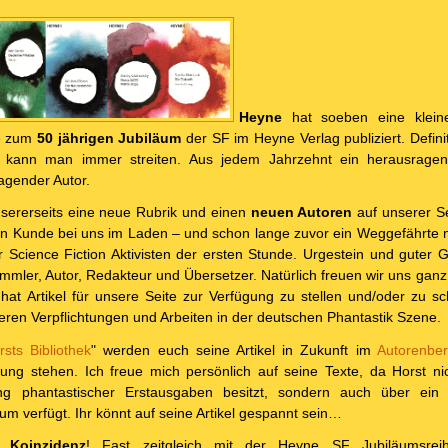
Heyne
hat soeben eine klein
de zum
50 jährigen Jubiläum
der SF im Heyne Verlag publiziert. Definit
hl kann man immer streiten. Aus jedem Jahrzehnt ein herausrage
agender Autor.
nsererseits eine neue Rubrik und einen
neuen Autoren
auf unserer Se
 an Kunde bei uns im Laden – und schon lange zuvor ein Weggefährte m
Science Fiction Aktivisten der ersten Stunde. Urgestein und guter G
mmler, Autor, Redakteur und Übersetzer. Natürlich freuen wir uns gan
hat Artikel für unsere Seite zur Verfügung zu stellen und/oder zu sc
eren Verpflichtungen und Arbeiten in der deutschen Phantastik Szene.
rsts Bibliothek
" werden euch seine Artikel in Zukunft im
Autorenber
ung stehen. Ich freue mich persönlich auf seine Texte, da Horst ni
ng phantastischer Erstausgaben besitzt, sondern auch über ein 
um verfügt. Ihr könnt auf seine Artikel gespannt sein…
Koinzidenz
! Fast zeitgleich mit der Heyne SF Jubiläumsrei