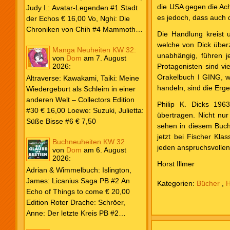
die USA gegen die Ach
Weiß & Blut #8 … und Gedärme €
Judy I.: Avatar-Legenden #1 Stadt
es jedoch, dass auch d
26,00 Buscema, Sal / Dematteis, J.
der Echos € 16,00 Vo, Nghi: Die
M.: Spektakuläre Spider-Man – Die
Chroniken von Chih #4 Mammoths
Die Handlung kreist 
Collection € 149,00 Avengers 2024
at the Gates € 15,00 Edition Roter
welche von Dick überz
Manga Neuheiten KW 32:
#31 € 5,99 Spider-Man 2025 #9
Drache: Schröer, Anne: Der letzte
unabhängig, führen j
von
Dom
am
7. August
Angriff der Aliens € 7,99
Kreis PB #2 Erwachen € 18,00
2026
:
Protagonisten sind vi
Grace O`Malley: Ciseau, Karolyn:
Orakelbuch I GING, w
Altraverse: Kawakami, Taiki: Meine
Dragonblood Academy HC #2 …to
handeln, sind die Erg
Wiedergeburt als Schleim in einer
kill a Monster € 25,00 Heyne: Bähr,
anderen Welt – Collectors Edition
Philip K. Dicks 19
Emily: Tainted Vows – Gods of New
#30 € 16,00 Loewe: Suzuki, Julietta:
übertragen. Nicht nur
Olympia PB € 17,00 Kim, Sophie:
Süße Bisse #6 € 7,50
sehen in diesem Buch 
Fate’s Thread-Reihe PB #2 Der Gott
jetzt bei Fischer Kl
und der Geist € 17,00 Vonnegut,
Buchneuheiten KW 32
jeden anspruchsvollen
Kurt: Katzenwiege PB € 17,00
von
Dom
am
6. August
2026
:
Corey, James: The Captive’s War
Horst Illmer
HC #2 Der Glaube der Bestien €
Adrian & Wimmelbuch: Islington,
24,00 Piper: Yang, Neon: Die letzte
James: Licanius Saga PB #2 An
Kategorien:
Bücher
,
H
Tochter der Drachen PB € 18,00
Echo of Things to come € 20,00
Edition Roter Drache: Schröer,
Anne: Der letzte Kreis PB #2
Erwachen € 18,00 Heyne: Herbert,