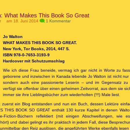
n: What Makes This Book So Great
r
am 18. Juni 2014
1 Kommentar
Jo Walton
WHAT MAKES THIS BOOK SO GREAT.
New York, Tor Books, 2014, 447 S.
ISBN 978-0-7653-3193-9
Hardcover mit Schutzumschlag
Wie ich diese Frau beneide, vermag ich gar nicht in Worte zu fas
geborene und inzwischen in Kanada lebende Jo Walton ist nicht nur 
sondern auch eine passionierte Leserin – und im Gegensatz zu 
verfügt sie offenbar über einen geheimen Zeitvorrat, aus dem sie s
immer sie ihre Lieblingsbücher zum wiederholten (!!!) Male liest.
t zuerst ein Blog entstanden und nun ein Buch, dessen Lektüre einf
S THIS BOOK SO GREAT enthält 130 kurze Kapitel in denen Walton
-Fiction-Büchern reflektiert (mit einigen Abschweifungen, wie e
ehört) und dabei gelingt es ihr praktisch in jedem Fall, diese Besprech
 unmittelbar den Reiz auslösen, die angeführten Werke ebenfalls lesen 