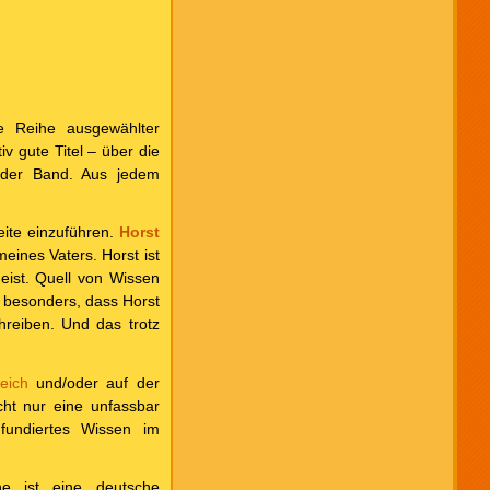
e Reihe ausgewählter
iv gute Titel – über die
nder Band. Aus jedem
ite einzuführen.
Horst
eines Vaters. Horst ist
eist. Quell von Wissen
z besonders, dass Horst
hreiben. Und das trotz
eich
und/oder auf der
cht nur eine unfassbar
fundiertes Wissen im
he ist eine deutsche