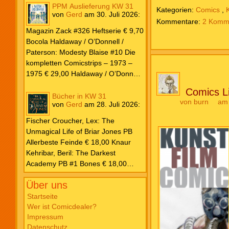
PPM Auslieferung KW 31
Kategorien:
Comics
,
von
Gerd
am
30. Juli 2026
:
2 Komm
Magazin Zack #326 Heftserie € 9,70
Bocola Haldaway / O’Donnell /
Paterson: Modesty Blaise #10 Die
kompletten Comicstrips – 1973 –
1975 € 29,00 Haldaway / O’Donnell
/ Paterson: Modesty Blaise #9 Die
Comics Li
kompletten Comicstrips – 1972 –
Bücher in KW 31
von
burn
am
von
Gerd
am
28. Juli 2026
:
1973 € 29,00 Knesebeck Hendrix,
John: Die Weltenerschaffer Die
Fischer Croucher, Lex: The
fantastische Freundschaft von C.S.
Unmagical Life of Briar Jones PB
Lewis & J.R.R. Tolkien € 30,00
Allerbeste Feinde € 18,00 Knaur
Weissblech Luba Wolfsschwanz #22
Kehribar, Beril: The Darkest
€ 4,90 Horror Schocker #81 € 4,90
Academy PB #1 Bones € 18,00
Lübbe Odette, Tessonja: Fair Isle
Über uns
Trilogie PB #3 To Spark a Fae War €
18,00 Bramble Hardcover Priest: Lie
Startseite
Wer ist Comicdealer?
Huo Jiao Chou HC #1 Drowning
Impressum
Sorrows in Raging Fire € 25,00
Datenschutz
Carlsen Davon, Isla: Blackened