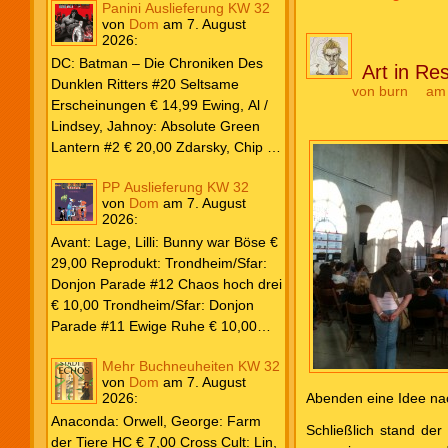
Beiträge
Panini Auslieferung KW 32
von
Dom
am
7. August
2026
:
DC: Batman – Die Chroniken Des
Art in Re
Dunklen Ritters #20 Seltsame
von
burn
am
Erscheinungen € 14,99 Ewing, Al /
Lindsey, Jahnoy: Absolute Green
Lantern #2 € 20,00 Zdarsky, Chip /
Camuncoli, Guiseppe: Batman 2025
PP Auslieferung KW 32
Paperback #4 € 35,00 Watters, Dan;
von
Dom
am
7. August
Soy, Dexter: Nightwing 2024 #7 €
2026
:
20,00 Aaron, Jason / Sandoval,
Avant: Lage, Lilli: Bunny war Böse €
Rafa: Absolute Superman #5 € 9,99
29,00 Reprodukt: Trondheim/Sfar:
Marvel: Marvel Origins Collection
Donjon Parade #12 Chaos hoch drei
HC #74 Daredevil 7 € 14,99 Ewing,
€ 10,00 Trondheim/Sfar: Donjon
Al / Gomez, Carlos: Venom (2025)
Parade #11 Ewige Ruhe € 10,00
#3 € 20,00 Andrews, Kaare /
Larcenet, Manu: Alltägliche Kampf
Guggenheim, Marc: Spider-Man &
Mehr Buchneuheiten KW 32
Neuedition € 35,00 Zauberstern
Wolverine #3 € 9,99 North, Ryan /
von
Dom
am
7. August
Comics: Ben’s Bande #4 Aug 2026
2026
:
Abenden eine Idee nac
Carratu, Vincenzo: Hulk macht alles
€ 7,99 Phantom #10 Spezial € 7,99
kaputt! € 16,00 Ewing, Al / Walker,
Anaconda: Orwell, George: Farm
Schließlich stand de
Kevin / Various: Marvel – Schwarz
der Tiere HC € 7,00 Cross Cult: Lin,