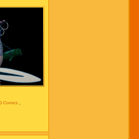
C
S Comics
,