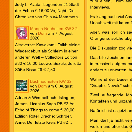
zum einen, zum ande
Weiß & Blut #8 … und Gedärme €
Judy I.: Avatar-Legenden #1 Stadt
Interviews.
26,00 Buscema, Sal / Dematteis, J.
der Echos € 16,00 Vo, Nghi: Die
M.: Spektakuläre Spider-Man – Die
Es klang nach viel An
Chroniken von Chih #4 Mammoths
Collection € 149,00 Avengers 2024
Urlaubszeit mit kaum Z
at the Gates € 15,00 Edition Roter
Manga Neuheiten KW 32:
#31 € 5,99 Spider-Man 2025 #9
Drache: Schröer, Anne: Der letzte
Aber, was soll ich s
von
Dom
am
7. August
Angriff der Aliens € 7,99
Kreis PB #2 Erwachen € 18,00
2026
:
Orangerie, solche ab
Grace O`Malley: Ciseau, Karolyn:
Altraverse: Kawakami, Taiki: Meine
Dragonblood Academy HC #2 …to
Die Diskussion zog vie
Wiedergeburt als Schleim in einer
kill a Monster € 25,00 Heyne: Bähr,
anderen Welt – Collectors Edition
Das Life Zeichnen fan
Emily: Tainted Vows – Gods of New
#30 € 16,00 Loewe: Suzuki, Julietta:
interessiert aufgenom
Olympia PB € 17,00 Kim, Sophie:
Süße Bisse #6 € 7,50
anders zu erwarten, be
Fate’s Thread-Reihe PB #2 Der Gott
und der Geist € 17,00 Vonnegut,
Während der Dauer de
Buchneuheiten KW 32
Kurt: Katzenwiege PB € 17,00
"Graphic Novels" sch
von
Dom
am
6. August
2026
:
Corey, James: The Captive’s War
Zwei aufregende Mona
HC #2 Der Glaube der Bestien €
Adrian & Wimmelbuch: Islington,
Kontakten und unzähli
24,00 Piper: Yang, Neon: Die letzte
James: Licanius Saga PB #2 An
Tochter der Drachen PB € 18,00
Echo of Things to come € 20,00
Natürlich ist es jetzt 
Edition Roter Drache: Schröer,
Man darf ja nicht ve
Anne: Der letzte Kreis PB #2
wollen und eher das Ge
Erwachen € 18,00 Heyne: Herbert,