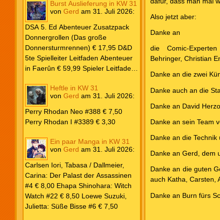
dafür, dass man mal wi
Burst Auslieferung in KW 31
Frank: Der Pandora-Zyklus PB #1
von
Gerd
am
31. Juli 2026
:
Die Reise nach Pandora € 16,00
Also jetzt aber:
Corey, James: The Captive’s War
DSA 5. Ed Abenteuer Zusatzpack
Danke an
HC #2 Der Glaube der Bestien €
Donnergrollen (Das große
24,00 Loewe: Suzuki, Julietta: Süße
Donnersturmrennen) € 17,95 D&D
die Comic-Experte
Bisse #6 € 7,50
5te Spielleiter Leitfaden Abenteuer
Behringer, Christian E
in Faerûn € 59,99 Spieler Leitfaden
Danke an die zwei Kün
Helden von Faerûn € 49,99
Heftle in KW 31
Danke auch an die Sta
von
Gerd
am
31. Juli 2026
:
Danke an David Herzo
Perry Rhodan Neo #388 € 7,50
Perry Rhodan I #3389 € 3,30
Danke an sein Team v
Danke an die Technik
Ein paar Manga in KW 31
von
Gerd
am
31. Juli 2026
:
Danke an Gerd, dem un
Carlsen Iori, Tabasa / Dallmeier,
Danke an die guten Ge
Carina: Der Palast der Assassinen
auch Katha, Carsten, 
#4 € 8,00 Ehapa Shinohara: Witch
Danke an Burn fürs S
Watch #22 € 8,50 Loewe Suzuki,
Julietta: Süße Bisse #6 € 7,50