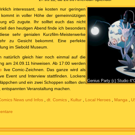
irklich interessant, sie kosten nur geringen
ös kommt in voller Höhe der gemeinnützigen
rg eG zugute. Ihr solltet euch das nicht
iell den heutigen Abend finde ich besonders
diese sehr genialen Kurzfilm-Meisterwerke
ehr zu Gesicht bekommt. Eine perfekte
llung im Siebold Museum.
natürlich gleich hier noch einmal auf die
ung am 24.09.11 hinweisen. Ab 17:00 werden
ge
live Comic-Zeichnen. Das ganze wird als
ve Event und Interview stattfinden. Lockere
Genius Party (c) Studio 4°
Häppchen und ein zwei Schoppen sollten den
, entspannten Veranstaltung machen.
Comics News und Infos
,
dt. Comics
,
Kultur
,
Local Heroes
,
Manga
,
U
entare