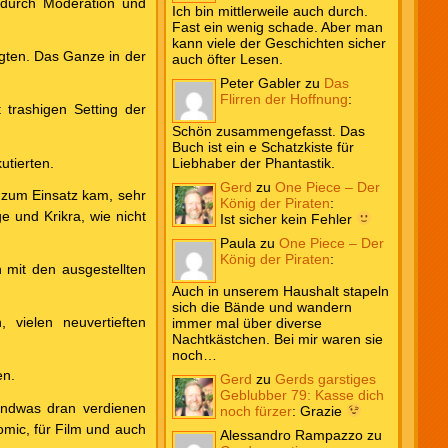
durch Moderation und
Ich bin mittlerweile auch durch.
Fast ein wenig schade. Aber man
kann viele der Geschichten sicher
igten. Das Ganze in der
auch öfter Lesen.
Peter Gabler
zu
Das
Flirren der Hoffnung
:
 trashigen Setting der
Schön zusammengefasst. Das
Buch ist ein e Schatzkiste für
utierten.
Liebhaber der Phantastik.
Gerd
zu
One Piece – Der
t zum Einsatz kam, sehr
König der Piraten
:
e und Krikra, wie nicht
Ist sicher kein Fehler
Paula
zu
One Piece – Der
König der Piraten
:
 mit den ausgestellten
Auch in unserem Haushalt stapeln
sich die Bände und wandern
 vielen neuvertieften
immer mal über diverse
Nachtkästchen. Bei mir waren sie
noch…
en.
Gerd
zu
Gerds garstiges
Geblubber 79: Kasse dich
endwas dran verdienen
noch fürzer
:
Grazie
omic, für Film und auch
Alessandro Rampazzo
zu