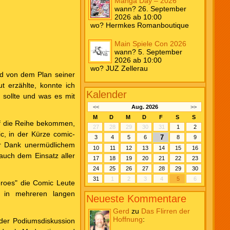
Manga Day – 2026
wann? 26. September
2026 ab 10:00
wo? Hermkes Romanboutique
Main Spiele Con 2026
wann? 5. September
2026 ab 10:00
wo? JUZ Zellerau
nd von dem Plan seiner
t erzählte, konnte ich
Kalender
 sollte und was es mit
<<
Aug. 2026
>>
M
D
M
D
F
S
S
auf die Reihe bekommen,
27
28
29
30
31
1
2
c, in der Kürze comic-
7
3
4
5
6
8
9
er Dank unermüdlichem
10
11
12
13
14
15
16
auch dem Einsatz aller
17
18
19
20
21
22
23
.
24
25
26
27
28
29
30
31
1
2
3
4
5
6
eroes" die Comic Leute
g in mehreren langen
Neueste Kommentare
Gerd
zu
Das Flirren der
Hoffnung
:
der Podiumsdiskussion