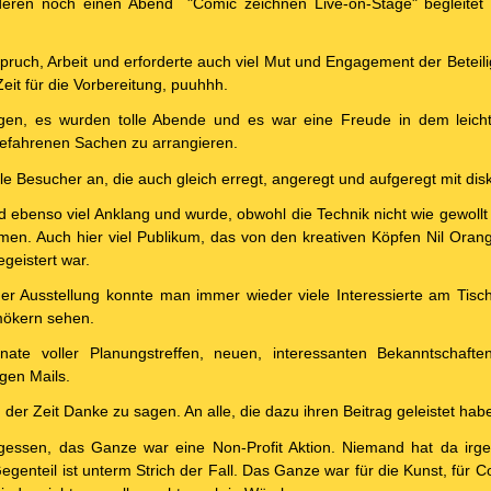
ren noch einen Abend "Comic zeichnen Live-on-Stage" begleitet 
spruch, Arbeit und erforderte auch viel Mut und Engagement der Beteil
eit für die Vorbereitung, puuhhh.
agen, es wurden tolle Abende und es war eine Freude in dem leicht
gefahrenen Sachen zu arrangieren.
le Besucher an, die auch gleich erregt, angeregt und aufgeregt mit disk
d ebenso viel Anklang und wurde, obwohl die Technik nicht wie gewoll
men. Auch hier viel Publikum, das von den kreativen Köpfen Nil Orang
geistert war.
r Ausstellung konnte man immer wieder viele Interessierte am Tisch
mökern sehen.
te voller Planungstreffen, neuen, interessanten Bekanntschaften,
gen Mails.
an der Zeit Danke zu sagen. An alle, die dazu ihren Beitrag geleistet hab
rgessen, das Ganze war eine Non-Profit Aktion. Niemand hat da irg
genteil ist unterm Strich der Fall. Das Ganze war für die Kunst, für C