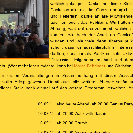
wirklich gelungen. Danke, an dieser Stell
Danke an alle, die das Ganze ermöglicht h
und Helferlein, danke an alle Mitwirkend
auch an euch, das Publikum. Wir hatten e
Ahnung, was auf uns zukommt, welches P
können, wie hoch der Anteil an Comicaf
würden und wie viele denn überhaupt 
schön, dass wir ausschließlich in interess
durften, dass ihr als Publikum sehr akti
Diskussion teilgenommen habt und dam
abt. (Wer mehr lesen möchte, kann bei
Marco Behringer
und Christian
en ersten Veranstaltungen in Zusammenhang mit dieser Ausstel
n voller Erfolg gewesen. Damit auch alle weiteren Abende schön un
dieser Stelle noch einmal auf das weitere Programm verweisen. 
09.09.11, also heute Abend, ab 20:00 Genius Part
10.09.11, ab 20:00 Waltz with Bashir
16.09.11, ab 20:00 Crumb
17.09.11, ab 20:00 American Splendor