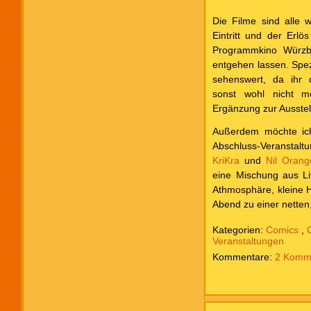
Die Filme sind alle w
Eintritt und der Erl
Programmkino Würzbu
entgehen lassen. Spez
sehenswert, da ihr 
sonst wohl nicht m
Ergänzung zur Ausste
Außerdem möchte ich 
Abschluss-Veranstalt
KriKra
und
Nil Oran
eine Mischung aus Li
Athmosphäre, kleine 
Abend zu einer netten
Kategorien:
Comics
,
Veranstaltungen
2 Komm