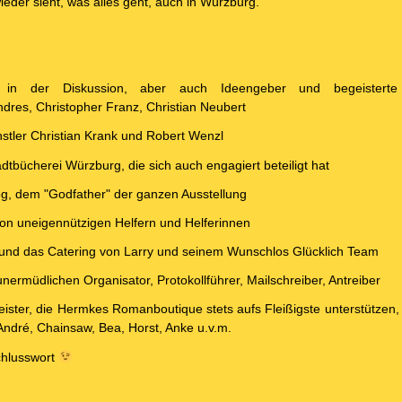
eder sieht, was alles geht, auch in Würzburg.
n in der Diskussion, aber auch Ideengeber und begeisterte
ndres, Christopher Franz, Christian Neubert
stler Christian Krank und Robert Wenzl
dtbücherei Würzburg, die sich auch engagiert beteiligt hat
g, dem "Godfather" der ganzen Ausstellung
on uneigennützigen Helfern und Helferinnen
 und das Catering von Larry und seinem Wunschlos Glücklich Team
ermüdlichen Organisator, Protokollführer, Mailschreiber, Antreiber
ister, die Hermkes Romanboutique stets aufs Fleißigste unterstützen, a
André, Chainsaw, Bea, Horst, Anke u.v.m.
chlusswort