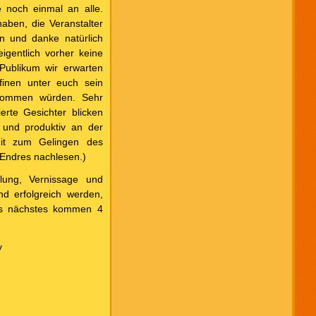
e noch einmal an alle.
aben, die Veranstalter
en und danke natürlich
igentlich vorher keine
ublikum wir erwarten
finen unter euch sein
kommen würden. Sehr
ierte Gesichter blicken
v und produktiv an der
it zum Gelingen des
 Endres nachlesen.)
lung, Vernissage und
d erfolgreich werden,
Als nächstes kommen 4
y