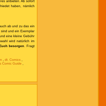
es anbieten. Ab sofort
hiedet haben, nämlich
auch ab und zu das ein
r sind und ein Exemplar
 und eine kleine Gebühr
ahl wird natürlich im
 Euch besorgen
. Fragt
en
,
dt. Comics
,
's Comic Guide
,