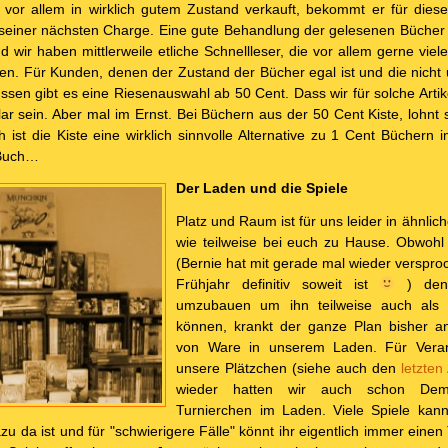
d vor allem in wirklich gutem Zustand verkauft, bekommt er für dies
seiner nächsten Charge. Eine gute Behandlung der gelesenen Bücher
nd wir haben mittlerweile etliche Schnellleser, die vor allem gerne vie
zen. Für Kunden, denen der Zustand der Bücher egal ist und die nicht
n gibt es eine Riesenauswahl ab 50 Cent. Dass wir für solche Artike
klar sein. Aber mal im Ernst. Bei Büchern aus der 50 Cent Kiste, lohnt
h ist die Kiste eine wirklich sinnvolle Alternative zu 1 Cent Büchern 
 Buch…
Der Laden und die Spiele
Platz und Raum ist für uns leider in ähnl
wie teilweise bei euch zu Hause. Obwohl 
(Bernie hat mit gerade mal wieder verspro
Frühjahr definitiv soweit ist
) den 
umzubauen um ihn teilweise auch als S
können, krankt der ganze Plan bisher an
von Ware in unserem Laden. Für Veran
unsere Plätzchen (siehe auch den
letzten 
wieder hatten wir auch schon Dem
Turnierchen im Laden. Viele Spiele kann
zu da ist und für "schwierigere Fälle" könnt ihr eigentlich immer eine