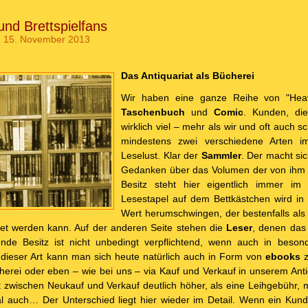
 und Brettspielfans
 15. November 2013
Das Antiquariat als Bücherei
Wir haben eine ganze Reihe von "Hea
Taschenbuch
und
Comic
. Kunden, die
wirklich viel – mehr als wir und oft auch 
mindestens zwei verschiedene Arten 
Leselust. Klar der
Sammler
. Der macht sic
Gedanken über das Volumen der von ihm
Besitz steht hier eigentlich immer im
Lesestapel auf dem Bettkästchen wird in
Wert herumschwingen, der bestenfalls als 
t werden kann. Auf der anderen Seite stehen die
Leser
, denen das
ende Besitz ist nicht unbedingt verpflichtend, wenn auch in beson
 dieser Art kann man sich heute natürlich auch in Form von
ebooks
z
cherei oder eben – wie bei uns – via Kauf und Verkauf in unserem Anti
sst zwischen Neukauf und Verkauf deutlich höher, als eine Leihgebühr, 
 auch… Der Unterschied liegt hier wieder im Detail. Wenn ein Kund