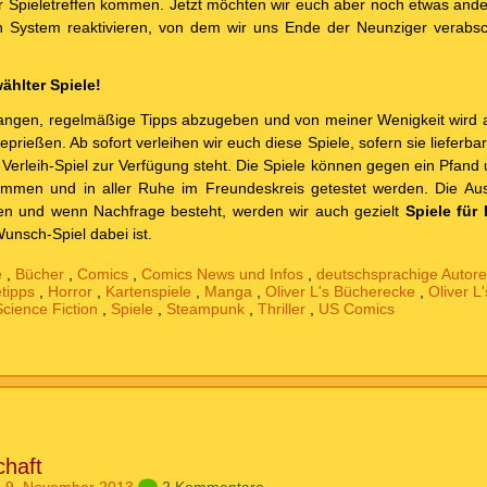
 Spieletreffen kommen. Jetzt möchten wir euch aber noch etwas ander
n System reaktivieren, von dem wir uns Ende der Neunziger verabsc
ählter Spiele!
angen, regelmäßige Tipps abzugeben und von meiner Wenigkeit wird 
prießen. Ab sofort verleihen wir euch diese Spiele, sofern sie lieferba
 Verleih-Spiel zur Verfügung steht. Die Spiele können gegen ein Pfand
men und in aller Ruhe im Freundeskreis getestet werden. Die Ausw
en und wenn Nachfrage besteht, werden wir auch gezielt
Spiele für
unsch-Spiel dabei ist.
e
,
Bücher
,
Comics
,
Comics News und Infos
,
deutschsprachige Autor
etipps
,
Horror
,
Kartenspiele
,
Manga
,
Oliver L's Bücherecke
,
Oliver L
Science Fiction
,
Spiele
,
Steampunk
,
Thriller
,
US Comics
haft
 9. November 2013
2 Kommentare