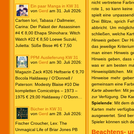
nicht vertretene Farb
Ein paar Manga in KW 31
rote 1, so kann keine
von
Gerd
am
31. Juli 2026
:
spielt eine unpassend
Carlsen Iori, Tabasa / Dallmeier,
Drei Blitze, sprich F
Carina: Der Palast der Assassinen
abbricht. Um möglich
#4 € 8,00 Ehapa Shinohara: Witch
schließen, welche Kar
Watch #22 € 8,50 Loewe Suzuki,
Hinweis geben
: Der H
Julietta: Süße Bisse #6 € 7,50
das jeweilige Kriteriu
man einen Hinweis geb
PPM Auslieferung KW 31
Hinweis geben, dass d
von
Gerd
am
30. Juli 2026
:
was er am besten mach
Hinweisplättchen. Mi
Magazin Zack #326 Heftserie € 9,70
Hinweise mehr geben.
Bocola Haldaway / O’Donnell /
gemeinsam eine Farbrei
Paterson: Modesty Blaise #10 Die
Karte abwerfen
: Mit 
kompletten Comicstrips – 1973 –
zur Verfügung. Die Kar
1975 € 29,00 Haldaway / O’Donnell
Spielende
: Mit dem d
/ Paterson: Modesty Blaise #9 Die
Bücher in KW 31
Karten mehr verfügba
kompletten Comicstrips – 1972 –
von
Gerd
am
28. Juli 2026
:
ausgewertet. Sind bere
1973 € 29,00 Knesebeck Hendrix,
Spieler können sich d
John: Die Weltenerschaffer Die
Fischer Croucher, Lex: The
fantastische Freundschaft von C.S.
Unmagical Life of Briar Jones PB
Beachtens- u