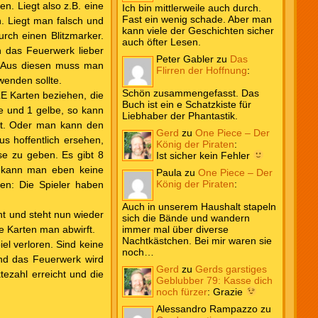
n. Liegt also z.B. eine
Ich bin mittlerweile auch durch.
Fast ein wenig schade. Aber man
n. Liegt man falsch und
kann viele der Geschichten sicher
urch einen Blitzmarker.
auch öfter Lesen.
n das Feuerwerk lieber
Peter Gabler
zu
Das
. Aus diesen muss man
Flirren der Hoffnung
:
wenden sollte.
Schön zusammengefasst. Das
E Karten beziehen, die
Buch ist ein e Schatzkiste für
ne und 1 gelbe, so kann
Liebhaber der Phantastik.
ist. Oder man kann den
Gerd
zu
One Piece – Der
us hoffentlich ersehen,
König der Piraten
:
se zu geben. Es gibt 8
Ist sicher kein Fehler
, kann man eben keine
Paula
zu
One Piece – Der
König der Piraten
:
en: Die Spieler haben
Auch in unserem Haushalt stapeln
ht und steht nun wieder
sich die Bände und wandern
he Karten man abwirft.
immer mal über diverse
Nachtkästchen. Bei mir waren sie
iel verloren. Sind keine
noch…
und das Feuerwerk wird
Gerd
zu
Gerds garstiges
tezahl erreicht und die
Geblubber 79: Kasse dich
noch fürzer
:
Grazie
Alessandro Rampazzo
zu