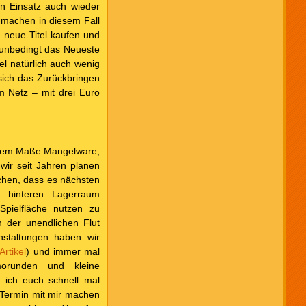
en Einsatz auch wieder
 machen in diesem Fall
le neue Titel kaufen und
 unbedingt das Neueste
l natürlich auch wenig
 sich das Zurückbringen
im Netz – mit drei Euro
ichem Maße Mangelware,
wir seit Jahren planen
chen, dass es nächsten
hinteren Lagerraum
pielfläche nutzen zu
 der unendlichen Flut
staltungen haben wir
Artikel
) und immer mal
orunden und kleine
 ich euch schnell mal
n Termin mit mir machen