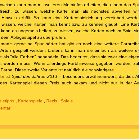
weisen kann man mit weiteren Metainfos arbeiten, die einem das Spiel
hilfreich, zu wissen, welche Karte man als nächstes abwerfen w
inweis erhält. So kann eine Kartenspielrichtung vereinbart werden
 zu wissen, welche Karten man kennt bzw. zu kennen glaubt. Eine Kart
kann es ungemein helfen, zu wissen, welche Karten noch im Spiel sind. 
uf dem Ablagestapel zu überprüfen.
man’s gerne ne Spur härter hat gibt es noch eine weitere Farbreihe
 Arten gespielt werden. Erstens kann man sie einfach als weitere e
 als "alle Farben" behandeln. Das bedeutet, dass sie zwar eine eigen
gt werden muss. Wenn allerdings Farbhinweise gegeben werden, zä
Farbe. Diese zweite Variante ist natürlich die schwierigere.
bi ist
Spiel des Jahres 2013
– besonders erwähnenswert, da dies AFA
iges Kartenspiel diesen Preis auch bekam und nicht nur in der Aus
eletipps
,
Kartenspiele
,
Rezis
,
Spiele
entar