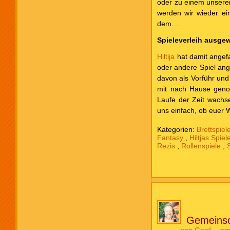
oder zu einem unserer
werden wir wieder ei
dem…
Spieleverleih ausgew
Hiltija
hat damit angef
oder andere Spiel ange
davon als Vorführ und
mit nach Hause genom
Laufe der Zeit wachs
uns einfach, ob euer W
Kategorien:
Brettspiel
Fantasy
,
Hiltjas Spiel
Rezis
,
Rollenspiele
,
Gemeinsc
von
Gerd
am