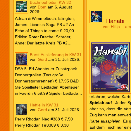
Beiträge
Buchneuheiten KW 32
von
Dom
am
6. August
2026
:
Adrian & Wimmelbuch: Islington,
Hanabi
James: Licanius Saga PB #2 An
von
Hiltja
am
Echo of Things to come € 20,00
Edition Roter Drache: Schröer,
Anne: Der letzte Kreis PB #2
Erwachen € 18,00 Heyne: Herbert,
Burst Auslieferung in KW 31
Frank: Der Pandora-Zyklus PB #1
von
Gerd
am
31. Juli 2026
:
Die Reise nach Pandora € 16,00
Corey, James: The Captive’s War
DSA 5. Ed Abenteuer Zusatzpack
HC #2 Der Glaube der Bestien €
Donnergrollen (Das große
24,00 Loewe: Suzuki, Julietta: Süße
Donnersturmrennen) € 17,95 D&D
Bisse #6 € 7,50
5te Spielleiter Leitfaden Abenteuer
in Faerûn € 59,99 Spieler Leitfaden
erfahren, welche Kart
Helden von Faerûn € 49,99
Spielablauf
: Jeder S
Heftle in KW 31
aber so, dass die Vor
von
Gerd
am
31. Juli 2026
:
Zug kann man entweder
Perry Rhodan Neo #388 € 7,50
Karte ausspielen
: Es 
Perry Rhodan I #3389 € 3,30
auf dem Tisch nur ein