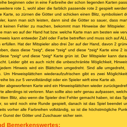
reihe beginnen oder in eine Farbreihe der schon liegenden Karten passe
 weitere rote 1, wohl aber die farblich passende rote 2 gespielt werde
e Karte, so zürnen die Götter und schicken einen Blitz, symbolisiert d
ehler, kann man sich leisten, dann sind die Götter so sauer, dass ma
st keinen Fehler zu machen, bekommt man Hinweise der Mitspieler
te man wo auf der Hand hat bzw. welche Karte man am besten wie ver
inweis kann entweder Zahl oder Farbe betreffen und muss sich auf ALL
m erfüllen. Hat der Mitspieler also drei 2er auf der Hand, davon 2 grü
en, dass diese *zeig*, diese *zeig* und diese *zeig* Karte eine 2 
iese *zeig* und diese *zeig* Karte grün ist. Der Mitspieler kann dara
t. Leider gibt es auch nicht die unbeschränkte Möglichkeit, Hinwei
t jedem Hinweis wird ein Blättchen umgedreht. Sind alle umgedreht
 Um Hinweisplättchen wiederaufzufrischen gibt es zwei Möglichkeit
he bis zur 5 vervollständigt oder ein Spieler wirft eine Karte ab.
jeder abgeworfenen Karte wird ein Hinweisplättchen wieder zurückgedre
te allerdings ist verloren. Man sollte also sehr genau aufpassen, welc
ritten Blitz, also wenn die Spieler drei Fehler gemacht haben, ist das Sp
r, so wird noch eine Runde gespielt, danach ist das Spiel beendet 
its vorher alle Farbreihen vollständig, so ist die höchstmögliche Punk
er Gunst der Götter und Zuschauer sicher sein.
nd Bemerkenswertes: