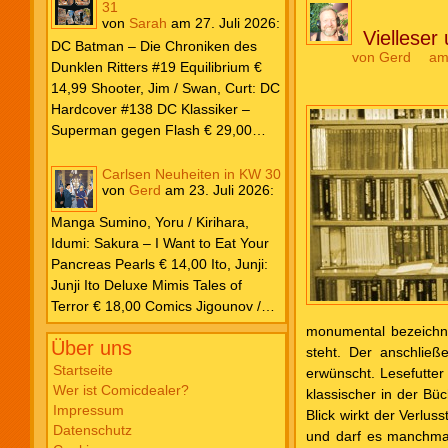
31
von
Sarah
am
27. Juli 2026
:
Vielleser
DC Batman – Die Chroniken des
von
Gerd
am
Dunklen Ritters #19 Equilibrium €
14,99 Shooter, Jim / Swan, Curt: DC
Hardcover #138 DC Klassiker –
Superman gegen Flash € 29,00
Ilhan, Atagun / Wilson, G. Willow:
Poison Ivy #7 Kampf € 22,00
Carlsen Neuheiten in KW 30
von
Gerd
am
23. Juli 2026
:
Kennedy Johnson, Phillip /
Godlewski, Scott: Superman – Das
Manga Sumino, Yoru / Kirihara,
Buch von El € 20,00 Millar, Mark /
Idumi: Sakura – I Want to Eat Your
Porter, Howard: DC Must Have #12
Pancreas Pearls € 14,00 Ito, Junji:
Justice League – Der Turm zu Babel
Junji Ito Deluxe Mimis Tales of
€ 35,00 Snyder, Scott / Williams,
Terror € 18,00 Comics Jigounov /
Joshua / Fernandez, Javi: DC K.O.
Sente: Dreizehn XIII #30 So Help
monumental bezeichne
#1 € 5,99 O’Neil, Dennis / Adams,
Über uns
Me God! € 12,00 Ibañez: Clever &
steht. Der anschließ
Neal: Batman Vintage Edition – Der
Smart Sonderband #29 Nimm das,
Startseite
erwünscht. Lesefutter
Joker ist zurück! € 6,99 Justice
Wer ist Comicdealer?
Napoleon! € 12,00 Schulz: Peanuts
klassischer in der Bü
League Unlimited #10 € 5,99 Marvel
Impressum
für Kids #7 Kleine Decke, großes
Blick wirkt der Verlu
Parker, Ethan S. / Bazaldua, Jan:
Datenschutz
Abenteuer € 16,00 Takano, Hisa:
und darf es manchmal
Marvel Zombies 2026 – Splatter-