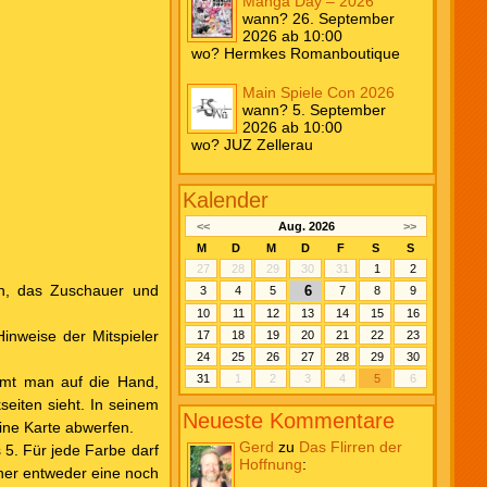
Manga Day – 2026
wann? 26. September
2026 ab 10:00
wo? Hermkes Romanboutique
Main Spiele Con 2026
wann? 5. September
2026 ab 10:00
wo? JUZ Zellerau
Kalender
<<
Aug. 2026
>>
M
D
M
D
F
S
S
27
28
29
30
31
1
2
en, das Zuschauer und
6
3
4
5
7
8
9
10
11
12
13
14
15
16
inweise der Mitspieler
17
18
19
20
21
22
23
24
25
26
27
28
29
30
31
1
2
3
4
5
6
mmt man auf die Hand,
seiten sieht. In seinem
Neueste Kommentare
ine Karte abwerfen.
Gerd
zu
Das Flirren der
 5. Für jede Farbe darf
Hoffnung
:
aher entweder eine noch