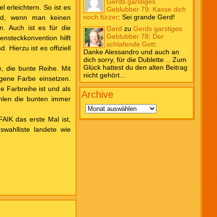
Gerds garstiges
 erleichtern. So ist es
Geblubber 79: Kasse dich
noch fürzer
:
Sei grande Gerd!
ird, wenn man keinen
. Auch ist es für die
Gerd
zu
Gerds garstiges
Geblubber 78: Der
ensteckkonvention hilft
schlafende Gott
:
Hierzu ist es offiziell
Danke Alessandro und auch an
dich sorry, für die Dublette… Zum
Glück hattest du den alten Beitrag
, die bunte Reihe. Mit
nicht gehört…
igene Farbe einsetzen.
e Farbreihe ist und als
Archive
Archive
hlen die bunten immer
IK das erste Mal ist,
wahlliste landete wie