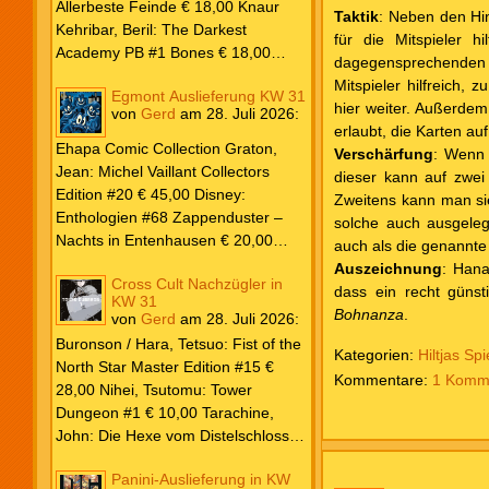
Lewis & J.R.R. Tolkien € 30,00
Allerbeste Feinde € 18,00 Knaur
Taktik
: Neben den Hin
Weissblech Luba Wolfsschwanz #22
Kehribar, Beril: The Darkest
für die Mitspieler 
€ 4,90 Horror Schocker #81 € 4,90
Academy PB #1 Bones € 18,00
dagegensprechenden H
Lübbe Odette, Tessonja: Fair Isle
Mitspieler hilfreich,
Egmont Auslieferung KW 31
Trilogie PB #3 To Spark a Fae War €
hier weiter. Außerdem 
von
Gerd
am
28. Juli 2026
:
18,00 Bramble Hardcover Priest: Lie
erlaubt, die Karten a
Huo Jiao Chou HC #1 Drowning
Ehapa Comic Collection Graton,
Verschärfung
: Wenn 
Sorrows in Raging Fire € 25,00
Jean: Michel Vaillant Collectors
dieser kann auf zwei
Carlsen Davon, Isla: Blackened
Edition #20 € 45,00 Disney:
Zweitens kann man sie
Blade PB #3 Of Blackened Blood €
Enthologien #68 Zappenduster –
solche auch ausgele
18,00
Nachts in Entenhausen € 20,00
auch als die genannte 
Egmont Manga Inoue, Takehiko:
Auszeichnung
: Hana
Cross Cult Nachzügler in
Vagabond Master Edition #12 €
dass ein recht günst
KW 31
24,00 Inagaki / Murata: Eyeshield
Bohnanza
.
von
Gerd
am
28. Juli 2026
:
21 #18-19 Doppelband € 17,00
Buronson / Hara, Tetsuo: Fist of the
Fujimoto: Chainsaw Man #22 € 8,50
Kategorien:
Hiltjas Spi
North Star Master Edition #15 €
Aoyama: Detektiv Conan #108 €
1 Komm
28,00 Nihei, Tsutomu: Tower
8,00 Eichinger, Daniel: Oventroja
Dungeon #1 € 10,00 Tarachine,
(Fortsetzung von Jovantore) €
John: Die Hexe vom Distelschloss
22,00 Iwatobi: Herr Unsichtbar und
#3 € 10,00
seine zukünftige Frau #3 € 14,00
Panini-Auslieferung in KW