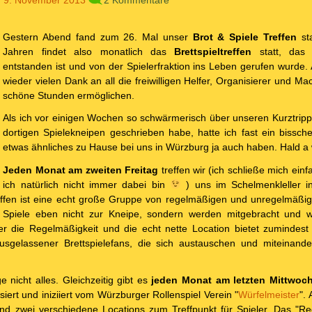
Gestern Abend fand zum 26. Mal unser
Brot & Spiele Treffen
sta
Jahren findet also monatlich das
Brettspieltreffen
statt, das
entstanden ist und von der Spielerfraktion ins Leben gerufen wurde. 
wieder vielen Dank an all die freiwilligen Helfer, Organisierer und Mac
schöne Stunden ermöglichen.
Als ich vor einigen Wochen so schwärmerisch über unseren Kurztrip
dortigen Spielekneipen geschrieben habe, hatte ich fast ein bissch
etwas ähnliches zu Hause bei uns in Würzburg ja auch haben. Hald
Jeden Monat am zweiten Freitag
treffen wir (ich schließe mich ein
ich natürlich nicht immer dabei bin
) uns im Schelmenkleller i
reffen ist eine echt große Gruppe von regelmäßigen und unregelmäßi
 Spiele eben nicht zur Kneipe, sondern werden mitgebracht und w
r die Regelmäßigkeit und die echt nette Location bietet zumindest
sgelassener Brettspielefans, die sich austauschen und miteinand
 nicht alles. Gleichzeitig gibt es
jeden Monat am letzten Mittwoc
siert und iniziiert vom Würzburger Rollenspiel Verein "
Würfelmeister
".
end zwei verschiedene Locations zum Treffpunkt für Spieler. Das "R