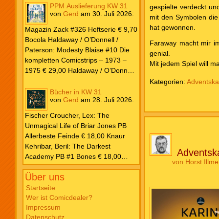
PPM Auslieferung KW 31
gespielte verdeckt un
von
Gerd
am
30. Juli 2026
:
mit den Symbolen die
hat gewonnen.
Magazin Zack #326 Heftserie € 9,70
Bocola Haldaway / O’Donnell /
Faraway macht mir im
Paterson: Modesty Blaise #10 Die
genial.
kompletten Comicstrips – 1973 –
Mit jedem Spiel will m
1975 € 29,00 Haldaway / O’Donnell
/ Paterson: Modesty Blaise #9 Die
Kategorien:
Adventska
kompletten Comicstrips – 1972 –
Bücher in KW 31
von
Gerd
am
28. Juli 2026
:
1973 € 29,00 Knesebeck Hendrix,
John: Die Weltenerschaffer Die
Fischer Croucher, Lex: The
fantastische Freundschaft von C.S.
Unmagical Life of Briar Jones PB
Lewis & J.R.R. Tolkien € 30,00
Allerbeste Feinde € 18,00 Knaur
Weissblech Luba Wolfsschwanz #22
Kehribar, Beril: The Darkest
Adventsk
€ 4,90 Horror Schocker #81 € 4,90
Academy PB #1 Bones € 18,00
von
Horst Illme
Lübbe Odette, Tessonja: Fair Isle
Über uns
Trilogie PB #3 To Spark a Fae War €
18,00 Bramble Hardcover Priest: Lie
Startseite
Wer ist Comicdealer?
Huo Jiao Chou HC #1 Drowning
Impressum
Sorrows in Raging Fire € 25,00
Datenschutz
Carlsen Davon, Isla: Blackened