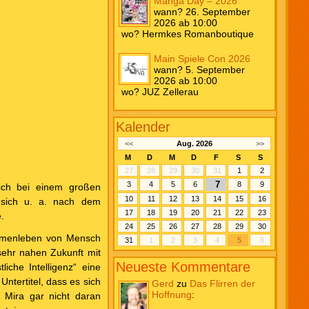
Manga Day – 2026
wann? 26. September
2026 ab 10:00
wo? Hermkes Romanboutique
Main Spiele Con 2026
wann? 5. September
2026 ab 10:00
wo? JUZ Zellerau
Kalender
<<
Aug. 2026
>>
M
D
M
D
F
S
S
27
28
29
30
31
1
2
7
3
4
5
6
8
9
ich bei einem großen
10
11
12
13
14
15
16
 sich u. a. nach dem
17
18
19
20
21
22
23
.
24
25
26
27
28
29
30
mmenleben von Mensch
31
1
2
3
4
5
6
sehr nahen Zukunft mit
Neueste Kommentare
iche Intelligenz“ eine
 Untertitel, dass es sich
Gerd
zu
Das Flirren der
Hoffnung
:
s Mira gar nicht daran