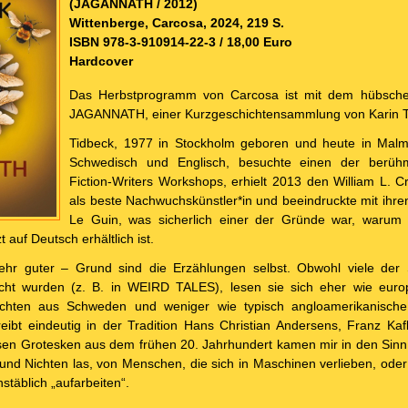
(JAGANNATH / 2012)
Wittenberge, Carcosa, 2024, 219 S.
ISBN 978-3-910914-22-3 / 18,00 Euro
Hardcover
Das Herbstprogramm von Carcosa ist mit dem hübsch
JAGANNATH, einer Kurzgeschichtensammlung von Karin Ti
Tidbeck, 1977 in Stockholm geboren und heute in Malmö
Schwedisch und Englisch, besuchte einen der berühm
Fiction-Writers Workshops, erhielt 2013 den William L. 
als beste Nachwuchskünstler*in und beeindruckte mit ihren
Le Guin, was sicherlich einer der Gründe war, war
 auf Deutsch erhältlich ist.
ehr guter – Grund sind die Erzählungen selbst. Obwohl viele der 
icht wurden (z. B. in WEIRD TALES), lesen sie sich eher wie eur
ichten aus Schweden und weniger wie typisch angloamerikanische
reibt eindeutig in der Tradition Hans Christian Andersens, Franz K
sen Grotesken aus dem frühen 20. Jahrhundert kamen mir in den Sinn, 
nd Nichten las, von Menschen, die sich in Maschinen verlieben, oder
stäblich „aufarbeiten“.