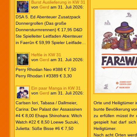
Burst Auslieferung in KW 31
Frank: Der Pandora-Zyklus PB #1
von
Gerd
am
31. Juli 2026
:
Die Reise nach Pandora € 16,00
Corey, James: The Captive’s War
DSA 5. Ed Abenteuer Zusatzpack
HC #2 Der Glaube der Bestien €
Donnergrollen (Das große
24,00 Loewe: Suzuki, Julietta: Süße
Donnersturmrennen) € 17,95 D&D
Bisse #6 € 7,50
5te Spielleiter Leitfaden Abenteuer
in Faerûn € 59,99 Spieler Leitfaden
Helden von Faerûn € 49,99
Heftle in KW 31
von
Gerd
am
31. Juli 2026
:
Perry Rhodan Neo #388 € 7,50
Perry Rhodan I #3389 € 3,30
Ein paar Manga in KW 31
von
Gerd
am
31. Juli 2026
:
Orte und Heiligtümer i
Carlsen Iori, Tabasa / Dallmeier,
bunte Bevölkerung von 
Carina: Der Palast der Assassinen
zu erfüllen müsst ih
#4 € 8,00 Ehapa Shinohara: Witch
gespielt hat darf si
Watch #22 € 8,50 Loewe Suzuki,
Heiligtümer.
Julietta: Süße Bisse #6 € 7,50
Nach acht Orten werde