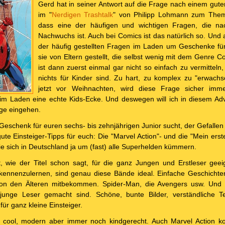
Gerd hat in seiner Antwort auf die Frage nach einem gu
im "
Nerdigen Trashtalk
" von Philipp Lohmann zum Thema 
dass eine der häufigen und wichtigen Fragen, die na
Nachwuchs ist. Auch bei Comics ist das natürlich so. Und 
der häufig gestellten Fragen im Laden um Geschenke für
sie von Eltern gestellt, die selbst wenig mit dem Genre 
ist dann zuerst einmal gar nicht so einfach zu vermitteln
nichts für Kinder sind. Zu hart, zu komplex zu "erwac
jetzt vor Weihnachten, wird diese Frage sicher imme
m Laden eine echte Kids-Ecke. Und deswegen will ich in diesem Adv
age eingehen.
eschenk für euren sechs- bis zehnjährigen Junior sucht, der Gefallen
gute Einsteiger-Tipps für euch: Die "Marvel Action"- und die "Mein ers
die sich in Deutschland ja um (fast) alle Superhelden kümmern.
t, wie der Titel schon sagt, für die ganz Jungen und Erstleser gee
ennenzulernen, sind genau diese Bände ideal. Einfache Geschichten
von den Älteren mitbekommen. Spider-Man, die Avengers usw. Und 
r junge Leser gemacht sind. Schöne, bunte Bilder, verständliche T
für ganz kleine Einsteiger.
t cool, modern aber immer noch kindgerecht. Auch Marvel Action kon