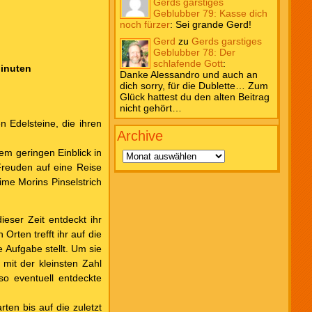
Gerds garstiges
Geblubber 79: Kasse dich
noch fürzer
:
Sei grande Gerd!
Gerd
zu
Gerds garstiges
Geblubber 78: Der
schlafende Gott
:
Minuten
Danke Alessandro und auch an
dich sorry, für die Dublette… Zum
Glück hattest du den alten Beitrag
nicht gehört…
n Edelsteine, die ihren
Archive
Archive
em geringen Einblick in
 Freuden auf eine Reise
me Morins Pinselstrich
eser Zeit entdeckt ihr
Orten trefft ihr auf die
 Aufgabe stellt. Um sie
mit der kleinsten Zahl
so eventuell entdeckte
ten bis auf die zuletzt