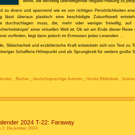
denkt, die derzeitig überwiegende Negativ-Haltung zu perp
nd so divers und spannend wie es von richtigen Persönlichkeiten erw
ng lässt überaus plastisch eine beschädigte Zukunftswelt entste
pe durchschlagen muss, die, mehr oder weniger freiwillig, au
herheitskopie“ einer virtuellen Welt ist. Ob wir am Ende dieser Reise 
nis vorfinden, liegt dann jedoch im Ermessen jedes Lesenden …
e, Stilsicherheit und erzählerische Kraft entwickeln sich von Text zu T
sheriger Schaffens-Höhepunkt und als Sprungbrett für weitere große Sc
lender
,
Bücher
,
deutschsprachige Autoren
,
Horsts Bibliothek
,
Scienc
alender 2024 T-22: Faraway
 2. Dezember 2024