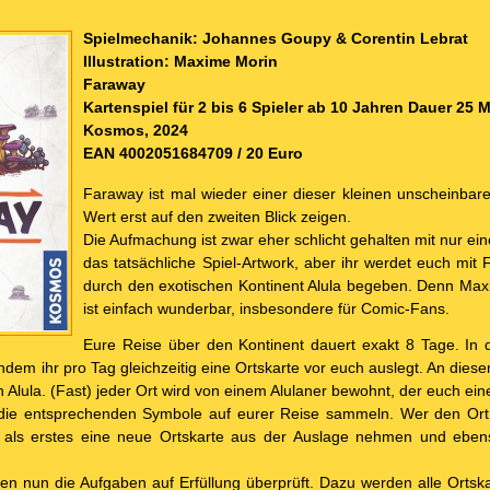
Spielmechanik: Johannes Goupy & Corentin Lebrat
Illustration: Maxime Morin
Faraway
Kartenspiel für 2 bis 6 Spieler ab 10 Jahren Dauer 25 
Kosmos, 2024
EAN 4002051684709 / 20 Euro
Faraway ist mal wieder einer dieser kleinen unscheinbare
Wert erst auf den zweiten Blick zeigen.
Die Aufmachung ist zwar eher schlicht gehalten mit nur ein
das tatsächliche Spiel-Artwork, aber ihr werdet euch mit
durch den exotischen Kontinent Alula begeben. Denn Maxi
ist einfach wunderbar, insbesondere für Comic-Fans.
Eure Reise über den Kontinent dauert exakt 8 Tage. In di
ndem ihr pro Tag gleichzeitig eine Ortskarte vor euch auslegt. An diesen 
Alula. (Fast) jeder Ort wird von einem Alulaner bewohnt, der euch eine
r die entsprechenden Symbole auf eurer Reise sammeln. Wer den Ort 
ch als erstes eine neue Ortskarte aus der Auslage nehmen und eben
n nun die Aufgaben auf Erfüllung überprüft. Dazu werden alle Ortskar