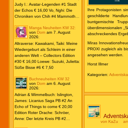
Weiß & Blut #8 … und Gedärme €
Judy I.: Avatar-Legenden #1 Stadt
Ihre Protagonisten si
26,00 Buscema, Sal / Dematteis, J.
der Echos € 16,00 Vo, Nghi: Die
geschil­derte Handlu
M.: Spektakuläre Spider-Man – Die
Chroniken von Chih #4 Mammoths
buntgemischte Trup
Collection € 149,00 Avengers 2024
at the Gates € 15,00 Edition Roter
Manga Neuheiten KW 32:
überdimensionalen „Sic
#31 € 5,99 Spider-Man 2025 #9
Drache: Schröer, Anne: Der letzte
von
Dom
am
7. August
abschreckendes Ergeb
Angriff der Aliens € 7,99
Kreis PB #2 Erwachen € 18,00
2026
:
Grace O`Malley: Ciseau, Karolyn:
Miras Innovationsfreud
Altraverse: Kawakami, Taiki: Meine
Dragonblood Academy HC #2 …to
PROXI zugleich als bi
Wiedergeburt als Schleim in einer
kill a Monster € 25,00 Heyne: Bähr,
angesehen werden.
anderen Welt – Collectors Edition
Emily: Tainted Vows – Gods of New
#30 € 16,00 Loewe: Suzuki, Julietta:
Horst Illmer
Olympia PB € 17,00 Kim, Sophie:
Süße Bisse #6 € 7,50
Fate’s Thread-Reihe PB #2 Der Gott
Kategorien:
Adventska
und der Geist € 17,00 Vonnegut,
Buchneuheiten KW 32
Kurt: Katzenwiege PB € 17,00
von
Dom
am
6. August
2026
:
Corey, James: The Captive’s War
HC #2 Der Glaube der Bestien €
Adrian & Wimmelbuch: Islington,
24,00 Piper: Yang, Neon: Die letzte
James: Licanius Saga PB #2 An
Tochter der Drachen PB € 18,00
Echo of Things to come € 20,00
Edition Roter Drache: Schröer,
Adventsk
Anne: Der letzte Kreis PB #2
von
KaZu
am
Erwachen € 18,00 Heyne: Herbert,