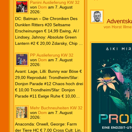
Beiträge
Panini Auslieferung KW 32
von
Dom
am
7. August
2026
:
DC: Batman – Die Chroniken Des
Adventska
Dunklen Ritters #20 Seltsame
von
Horst Illme
Erscheinungen € 14,99 Ewing, Al /
Lindsey, Jahnoy: Absolute Green
Lantern #2 € 20,00 Zdarsky, Chip /
Camuncoli, Guiseppe: Batman 2025
PP Auslieferung KW 32
Paperback #4 € 35,00 Watters, Dan;
von
Dom
am
7. August
Soy, Dexter: Nightwing 2024 #7 €
2026
:
20,00 Aaron, Jason / Sandoval,
Avant: Lage, Lilli: Bunny war Böse €
Rafa: Absolute Superman #5 € 9,99
29,00 Reprodukt: Trondheim/Sfar:
Marvel: Marvel Origins Collection
Donjon Parade #12 Chaos hoch drei
HC #74 Daredevil 7 € 14,99 Ewing,
€ 10,00 Trondheim/Sfar: Donjon
Al / Gomez, Carlos: Venom (2025)
Parade #11 Ewige Ruhe € 10,00
#3 € 20,00 Andrews, Kaare /
Larcenet, Manu: Alltägliche Kampf
Guggenheim, Marc: Spider-Man &
Mehr Buchneuheiten KW 32
Neuedition € 35,00 Zauberstern
Wolverine #3 € 9,99 North, Ryan /
von
Dom
am
7. August
Comics: Ben’s Bande #4 Aug 2026
2026
:
Carratu, Vincenzo: Hulk macht alles
€ 7,99 Phantom #10 Spezial € 7,99
kaputt! € 16,00 Ewing, Al / Walker,
Anaconda: Orwell, George: Farm
Kevin / Various: Marvel – Schwarz
der Tiere HC € 7,00 Cross Cult: Lin,