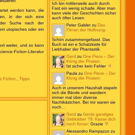
etuieren.
Ich bin mittlerweile auch durch.
Fast ein wenig schade. Aber man
artet werden kann, die
kann viele der Geschichten sicher
hen, in der sich eine
auch öfter Lesen.
f der Suche nach der
Peter Gabler
zu
Das
ein utopisches oder ein
Flirren der Hoffnung
:
Schön zusammengefasst. Das
Buch ist ein e Schatzkiste für
ext weiter, und so kann
Liebhaber der Phantastik.
ience-Fiction-Literatur
Gerd
zu
One Piece – Der
König der Piraten
:
Ist sicher kein Fehler
Paula
zu
One Piece – Der
König der Piraten
:
e Fiction
,
Tipps
Auch in unserem Haushalt stapeln
sich die Bände und wandern
immer mal über diverse
Nachtkästchen. Bei mir waren sie
noch…
Gerd
zu
Gerds garstiges
Geblubber 79: Kasse dich
noch fürzer
:
Grazie
Alessandro Rampazzo
zu