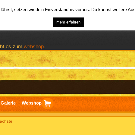
ährst, setzen wir dein Einverständnis voraus. Du kannst weitere A
mehr erfahren
geht es zum
webshop.
Galerie
Webshop
ierung
ächste