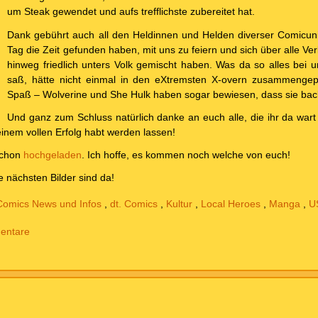
um Steak gewendet und aufs trefflichste zubereitet hat.
Dank gebührt auch all den Heldinnen und Helden diverser Comicun
Tag die Zeit gefunden haben, mit uns zu feiern und sich über alle V
hinweg friedlich unters Volk gemischt haben. Was da so alles bei 
saß, hätte nicht einmal in den eXtremsten X-overn zusammengepas
Spaß – Wolverine und She Hulk haben sogar bewiesen, dass sie ba
Und ganz zum Schluss natürlich danke an euch alle, die ihr da wart
inem vollen Erfolg habt werden lassen!
schon
hochgeladen
. Ich hoffe, es kommen noch welche von euch!
e nächsten Bilder sind da!
Comics News und Infos
,
dt. Comics
,
Kultur
,
Local Heroes
,
Manga
,
U
entare