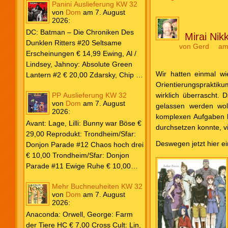
Beiträge
Panini Auslieferung KW 32
von
Dom
am
7. August
2026
:
DC: Batman – Die Chroniken Des
Mirai Nikk
Dunklen Ritters #20 Seltsame
von
Gerd
am
Erscheinungen € 14,99 Ewing, Al /
Lindsey, Jahnoy: Absolute Green
Wir hatten einmal wie
Lantern #2 € 20,00 Zdarsky, Chip /
Orientierungspraktik
Camuncoli, Guiseppe: Batman 2025
wirklich überrascht. 
PP Auslieferung KW 32
Paperback #4 € 35,00 Watters, Dan;
von
Dom
am
7. August
gelassen werden woll
Soy, Dexter: Nightwing 2024 #7 €
2026
:
komplexen Aufgaben be
20,00 Aaron, Jason / Sandoval,
Avant: Lage, Lilli: Bunny war Böse €
durchsetzen konnte, v
Rafa: Absolute Superman #5 € 9,99
29,00 Reprodukt: Trondheim/Sfar:
Marvel: Marvel Origins Collection
Deswegen jetzt hier ei
Donjon Parade #12 Chaos hoch drei
HC #74 Daredevil 7 € 14,99 Ewing,
€ 10,00 Trondheim/Sfar: Donjon
Al / Gomez, Carlos: Venom (2025)
Parade #11 Ewige Ruhe € 10,00
#3 € 20,00 Andrews, Kaare /
Larcenet, Manu: Alltägliche Kampf
Guggenheim, Marc: Spider-Man &
Mehr Buchneuheiten KW 32
Neuedition € 35,00 Zauberstern
Wolverine #3 € 9,99 North, Ryan /
von
Dom
am
7. August
Comics: Ben’s Bande #4 Aug 2026
2026
:
Carratu, Vincenzo: Hulk macht alles
€ 7,99 Phantom #10 Spezial € 7,99
kaputt! € 16,00 Ewing, Al / Walker,
Anaconda: Orwell, George: Farm
Kevin / Various: Marvel – Schwarz
der Tiere HC € 7,00 Cross Cult: Lin,