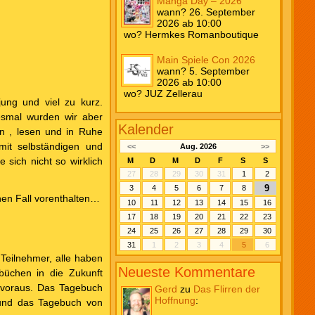
Manga Day – 2026
wann? 26. September
2026 ab 10:00
wo? Hermkes Romanboutique
Main Spiele Con 2026
wann? 5. September
2026 ab 10:00
wo? JUZ Zellerau
jung und viel zu kurz.
iesmal wurden wir aber
Kalender
zen , lesen und in Ruhe
mit selbständigen und
<<
Aug. 2026
>>
 sich nicht so wirklich
M
D
M
D
F
S
S
27
28
29
30
31
1
2
9
3
4
5
6
7
8
inen Fall vorenthalten…
10
11
12
13
14
15
16
17
18
19
20
21
22
23
24
25
26
27
28
29
30
31
1
2
3
4
5
6
 Teilnehmer, alle haben
Neueste Kommentare
büchen in die Zukunft
 voraus. Das Tagebuch
Gerd
zu
Das Flirren der
Hoffnung
:
 und das Tagebuch von