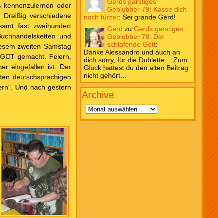
Gerds garstiges
s kennenzulernen oder
Geblubber 79: Kasse dich
 Dreißig verschiedene
noch fürzer
:
Sei grande Gerd!
amt fast zweihundert
Gerd
zu
Gerds garstiges
uchhandelsketten und
Geblubber 78: Der
schlafende Gott
:
diesem zweiten Samstag
Danke Alessandro und auch an
 GCT gemacht. Feiern,
dich sorry, für die Dublette… Zum
r eingefallen ist. Der
Glück hattest du den alten Beitrag
nicht gehört…
mten deutschsprachigen
ern". Und nach gestern
Archive
Archive