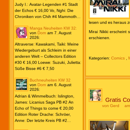
Weiß & Blut #8 … und Gedärme €
Judy I.: Avatar-Legenden #1 Stadt
26,00 Buscema, Sal / Dematteis, J.
der Echos € 16,00 Vo, Nghi: Die
M.: Spektakuläre Spider-Man – Die
Chroniken von Chih #4 Mammoths
Collection € 149,00 Avengers 2024
lesen und es heraus z
at the Gates € 15,00 Edition Roter
Manga Neuheiten KW 32:
#31 € 5,99 Spider-Man 2025 #9
Drache: Schröer, Anne: Der letzte
Mirai Nikki erscheint
von
Dom
am
7. August
Angriff der Aliens € 7,99
Kreis PB #2 Erwachen € 18,00
2026
:
erschienen.
Grace O`Malley: Ciseau, Karolyn:
Altraverse: Kawakami, Taiki: Meine
Dragonblood Academy HC #2 …to
Wiedergeburt als Schleim in einer
kill a Monster € 25,00 Heyne: Bähr,
anderen Welt – Collectors Edition
Kategorien:
Comics
,
Emily: Tainted Vows – Gods of New
#30 € 16,00 Loewe: Suzuki, Julietta:
Olympia PB € 17,00 Kim, Sophie:
Süße Bisse #6 € 7,50
Fate’s Thread-Reihe PB #2 Der Gott
und der Geist € 17,00 Vonnegut,
Buchneuheiten KW 32
Kurt: Katzenwiege PB € 17,00
von
Dom
am
6. August
2026
:
Corey, James: The Captive’s War
HC #2 Der Glaube der Bestien €
Adrian & Wimmelbuch: Islington,
Gratis C
24,00 Piper: Yang, Neon: Die letzte
James: Licanius Saga PB #2 An
von
Gerd
am
Tochter der Drachen PB € 18,00
Echo of Things to come € 20,00
Edition Roter Drache: Schröer,
Anne: Der letzte Kreis PB #2
Erwachen € 18,00 Heyne: Herbert,