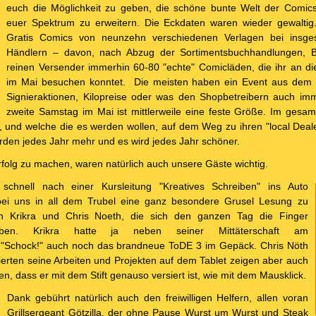
euch die Möglichkeit zu geben, die schöne bunte Welt der Comic
euer Spektrum zu erweitern. Die Eckdaten waren wieder gewaltig.
Gratis Comics von neunzehn verschiedenen Verlagen bei insges
Händlern – davon, nach Abzug der Sortimentsbuchhandlungen, B
reinen Versender immerhin 60-80 "echte" Comicläden, die ihr an 
im Mai besuchen konntet. Die meisten haben ein Event aus dem
Signieraktionen, Kilopreise oder was den Shopbetreibern auch imme
zweite Samstag im Mai ist mittlerweile eine feste Größe. Im gesa
 und welche die es werden wollen, auf dem Weg zu ihren "local Deal
rden jedes Jahr mehr und es wird jedes Jahr schöner.
olg zu machen, waren natürlich auch unsere Gäste wichtig.
schnell nach einer Kursleitung "Kreatives Schreiben" ins Auto
bei uns in all dem Trubel eine ganz besondere Grusel Lesung zu
h Krikra und Chris Noeth, die sich den ganzen Tag die Finger
aben. Krikra hatte ja neben seiner Mittäterschaft am
 "Schock!" auch noch das brandneue ToDE 3 im Gepäck. Chris Nöth
sierten seine Arbeiten und Projekten auf dem Tablet zeigen aber auch
sen, dass er mit dem Stift genauso versiert ist, wie mit dem Mausklick.
Dank gebührt natürlich auch den freiwilligen Helfern, allen voran
Grillsergeant Götzilla, der ohne Pause Wurst um Wurst und Steak