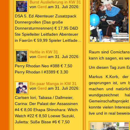
Burst Auslieferung in KW 31
Frank: Der Pandora-Zyklus PB #1
von
Gerd
am
31. Juli 2026
:
Die Reise nach Pandora € 16,00
Corey, James: The Captive’s War
DSA 5. Ed Abenteuer Zusatzpack
HC #2 Der Glaube der Bestien €
Donnergrollen (Das große
24,00 Loewe: Suzuki, Julietta: Süße
Donnersturmrennen) € 17,95 D&D
Bisse #6 € 7,50
5te Spielleiter Leitfaden Abenteuer
in Faerûn € 59,99 Spieler Leitfaden
Helden von Faerûn € 49,99
Heftle in KW 31
Raum sind Comicfans,
von
Gerd
am
31. Juli 2026
:
kann ich sagen, es we
Perry Rhodan Neo #388 € 7,50
Um diesen Tag zum Erf
Perry Rhodan I #3389 € 3,30
Markus K.Korb, der 
gesprungen ist, um 
Ein paar Manga in KW 31
von
Gerd
am
31. Juli 2026
:
machen und natürlic
wundgezeichnet h
Carlsen Iori, Tabasa / Dallmeier,
Gemeinschaftsprojekt
Carina: Der Palast der Assassinen
konnte vielen Interes
#4 € 8,00 Ehapa Shinohara: Witch
live und in real bewei
Watch #22 € 8,50 Loewe Suzuki,
Julietta: Süße Bisse #6 € 7,50