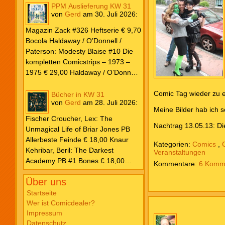
PPM Auslieferung KW 31
von
Gerd
am
30. Juli 2026
:
Magazin Zack #326 Heftserie € 9,70
Bocola Haldaway / O’Donnell /
Paterson: Modesty Blaise #10 Die
kompletten Comicstrips – 1973 –
1975 € 29,00 Haldaway / O’Donnell
/ Paterson: Modesty Blaise #9 Die
Comic Tag wieder zu e
kompletten Comicstrips – 1972 –
Bücher in KW 31
von
Gerd
am
28. Juli 2026
:
1973 € 29,00 Knesebeck Hendrix,
Meine Bilder hab ich 
John: Die Weltenerschaffer Die
Fischer Croucher, Lex: The
fantastische Freundschaft von C.S.
Nachtrag 13.05.13: Di
Unmagical Life of Briar Jones PB
Lewis & J.R.R. Tolkien € 30,00
Allerbeste Feinde € 18,00 Knaur
Kategorien:
Comics
,
Weissblech Luba Wolfsschwanz #22
Kehribar, Beril: The Darkest
Veranstaltungen
€ 4,90 Horror Schocker #81 € 4,90
Academy PB #1 Bones € 18,00
6 Komm
Lübbe Odette, Tessonja: Fair Isle
Über uns
Trilogie PB #3 To Spark a Fae War €
18,00 Bramble Hardcover Priest: Lie
Startseite
Wer ist Comicdealer?
Huo Jiao Chou HC #1 Drowning
Impressum
Sorrows in Raging Fire € 25,00
Datenschutz
Carlsen Davon, Isla: Blackened