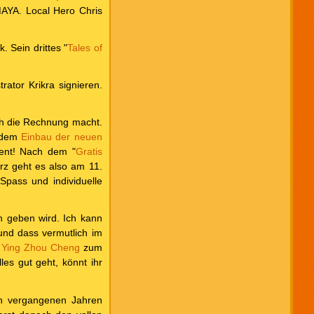
MAYA. Local Hero Chris
 Sein drittes "
Tales of
rator Krikra signieren.
rch die Rechnung macht.
r dem
Einbau der neuen
vent! Nach dem "
Gratis
z geht es also am 11.
pass und individuelle
n geben wird. Ich kann
und dass vermutlich im
h
Ying Zhou Cheng
zum
s gut geht, könnt ihr
en vergangenen Jahren