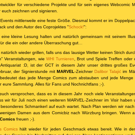
twickler für verschiedene Projekte und für sein eigenes Webcomic 
r euch zeichnen und signieren.
 Events mittlerweile eine feste Größe. Diesmal kommt er im Doppelpack.
ack und den Autor des Coprojektes "
Schock!
":
eine kleine Lesung halten und natürlich gemeinsam mit seinem Illust
für die ein oder andere Überraschung gut…
atürlich wieder grillen, falls uns das lausige Wetter keinen Strich du
n" Veranstaltungen, wie
WHI Turnieren
, Brot und Spiele Treffen ode
Antiquariat :D, ist der GCT in diesem Jahr unser drittes großes E
ebruar, der Signierstunde mit
MARVEL
-Zeichner
Dalibor Talajić
im Mär
h bedeutet das jede Menge Comics zum abstauben und jede Menge S
ür eure Sammlung. Alles für Fans und Nochnichtfans ;-).
euch versprochen, dass es in diesem Jahr noch viele Veranstaltunge
ss wir für Juli noch einen weiteren MARVEL-Zeichner im Visir haben 
 besonderes Schmankerl auf euch wartet. Nach Plan werden wir nac
 wenigen Damen aus dem Comicbiz nach Würzburg bringen. Wenn alle
Comics
freuen ;-).
tis Comics
hält wieder für jeden Geschmack etwas bereit. Wie in d