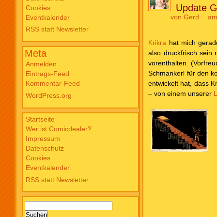
Update G
Cookies
Blade PB #3 Of Blackened Blood €
von
Gerd
am
Eventkalender
18,00
RSS statt Newsletter
Krikra
hat mich gerade
Meta
also druckfrisch sein 
vorenthalten. (Vorfre
Anmelden
Schmankerl für den ko
Eintrags-Feed
entwickelt hat, dass
Kommentar-Feed
– von einem unserer
WordPress.org
Startseite
Wer ist Comicdealer?
Impressum
Datenschutz
Cookies
Eventkalender
RSS statt Newsletter
Suchen
nach: