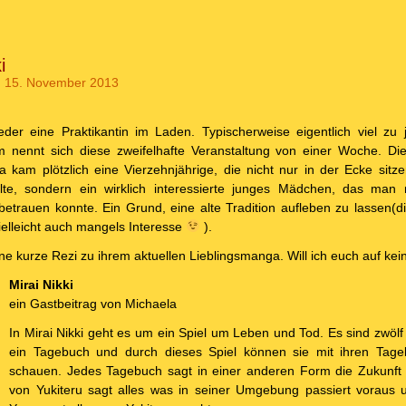
i
 15. November 2013
der eine Praktikantin im Laden. Typischerweise eigentlich viel zu 
um nennt sich diese zweifelhafte Veranstaltung von einer Woche. D
Da kam plötzlich eine Vierzehnjährige, die nicht nur in der Ecke sit
te, sondern ein wirklich interessierte junges Mädchen, das man 
trauen konnte. Ein Grund, eine alte Tradition aufleben zu lassen(die
ielleicht auch mangels Interesse
).
ne kurze Rezi zu ihrem aktuellen Lieblingsmanga. Will ich euch auf ke
Mirai Nikki
ein Gastbeitrag von Michaela
In Mirai Nikki geht es um ein Spiel um Leben und Tod. Es sind zwölf
ein Tagebuch und durch dieses Spiel können sie mit ihren Tage
schauen. Jedes Tagebuch sagt in einer anderen Form die Zukunft
von Yukiteru sagt alles was in seiner Umgebung passiert voraus