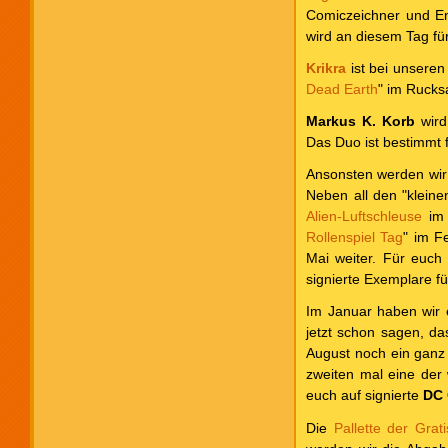
Comiczeichner und En
wird an diesem Tag fü
Krikra
ist bei unseren
Dead Earth
" im Rucks
Markus K. Korb
wird 
Das Duo ist bestimmt 
Ansonsten werden wir n
Neben all den "kleine
Alien-Luftschleuse
im 
Rollenspiel Tag
" im F
Mai weiter. Für euc
signierte Exemplare f
Im Januar haben wir 
jetzt schon sagen, da
August noch ein ganz
zweiten mal eine der
euch auf signierte
DC
Die
Pallette der Gra